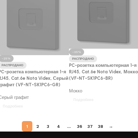
-25%
-25%
РАСПРОДАНО
PC-розетка компьютерная 1-я
РАСПРОДАНО
PC-розетка компьютерная 1-я
RJ45, Cat.6e Nota Videx, Мокко
RJ45, Cat.6e Nota Videx, Серый
(VF-NT-SK1PC6-BR)
графит (VF-NT-SK1PC6-GR)
Мокко
Серый графит
Подробнее
Подробнее
1
2
3
4
…
36
37
38
→