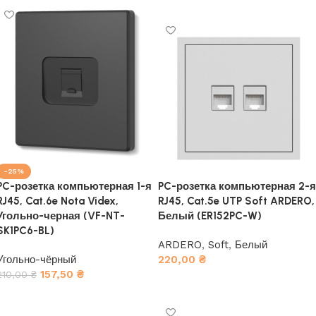
-25%
PC-розетка компьютерная 1-я
PC-розетка компьютерная 2-я
RJ45, Cat.6e Nota Videx,
RJ45, Cat.5e UTP Soft ARDERO,
Угольно-черная (VF-NT-
Белый (ER152PC-W)
SK1PC6-BL)
ARDERO
,
Soft
,
Белый
Угольно-чёрный
220,00
₴
157,50
₴
210,00
₴
В корзину
В корзину