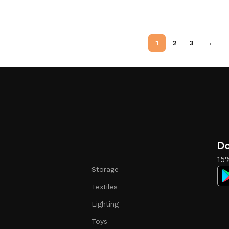
1
2
3
→
Do
15%
Storage
Textiles
Lighting
Toys