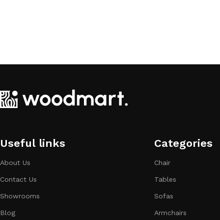
Useful links
Categories​
About Us
Chair
Contact Us
Tables
Showrooms
Sofas
Blog
Armchairs