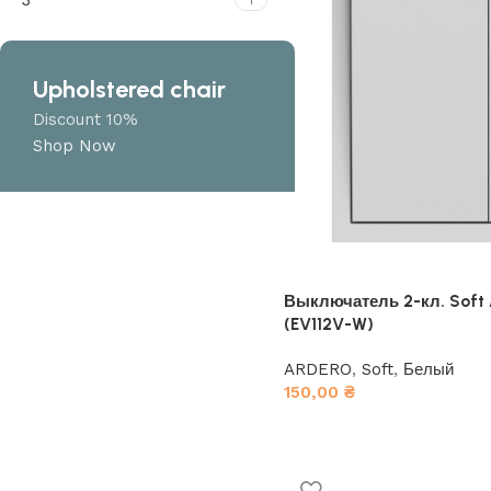
3
1
Upholstered chair
Discount 10%
Shop Now
Выключатель 2-кл. Soft
(EV112V-W)
ARDERO
,
Soft
,
Белый
150,00
₴