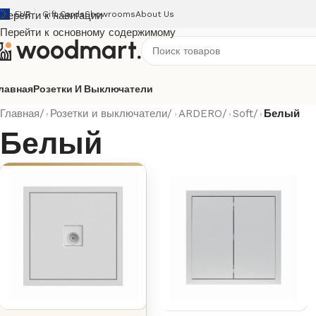
Перейти к навигации
EUR
Gift Cards
Showrooms
About Us
Перейти к основному содержимому
лавная
Розетки И Выключатели
Главная
/
Розетки и выключатели
/
ARDERO
/
Soft
/
Белый
Белый