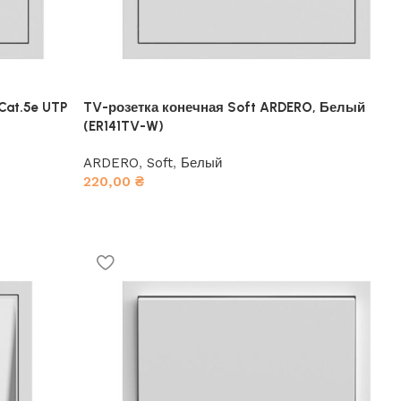
Cat.5e UTP
TV-розетка конечная Soft ARDERO, Белый
(ER141TV-W)
ARDERO
,
Soft
,
Белый
220,00
₴