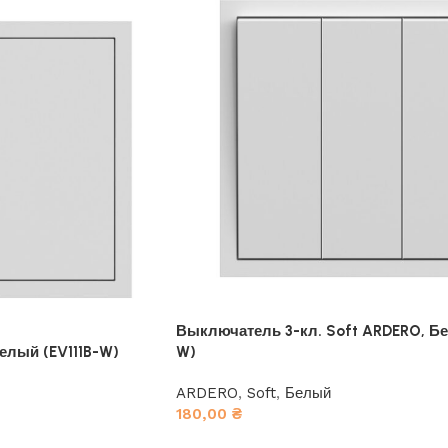
Выключатель 3-кл. Soft ARDERO, Бе
елый (EV111B-W)
W)
ARDERO
,
Soft
,
Белый
180,00
₴