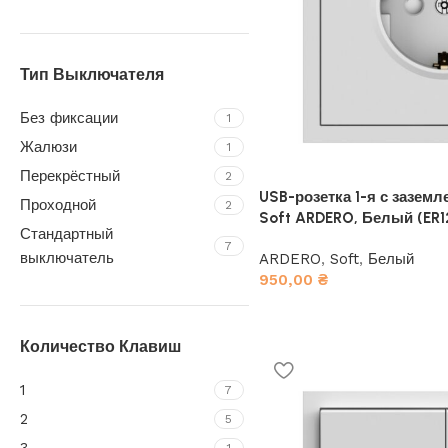
Тип Выключателя
Без фиксации
1
Жалюзи
1
Перекрёстный
2
USB-розетка 1-я с зазе
Проходной
2
Soft ARDERO, Белый (ER
Стандартный
7
выключатель
ARDERO
,
Soft
,
Белый
950,00
₴
Количество Клавиш
1
7
2
5