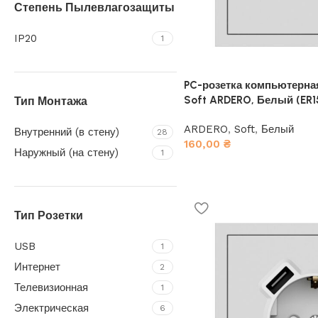
Степень Пылевлагозащиты
IP20
1
PC-розетка компьютерная 
Soft ARDERO, Белый (ER1
Тип Монтажа
ARDERO
,
Soft
,
Белый
Внутренний (в стену)
28
160,00
₴
Наружный (на стену)
1
Тип Розетки
USB
1
Интернет
2
Телевизионная
1
Электрическая
6