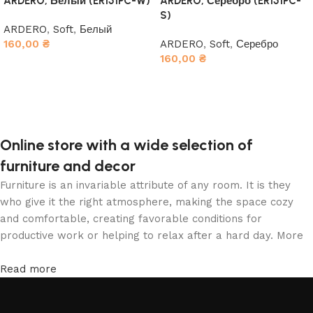
ARDERO, Белый (ER151PC-W)
ARDERO, Серебро (ER151PC-
S)
ARDERO
,
Soft
,
Белый
160,00
₴
ARDERO
,
Soft
,
Серебро
160,00
₴
В корзину
В корзину
Online store with a wide selection of
furniture and decor
Furniture is an invariable attribute of any room. It is they
who give it the right atmosphere, making the space cozy
and comfortable, creating favorable conditions for
productive work or helping to relax after a hard day. More
and more often, customers want to place an order in an
online store, when you can sit down at the computer in your
Read more
free time, arrange the furniture in the photo and calmly buy
the furniture you like. The online store has a large catalog