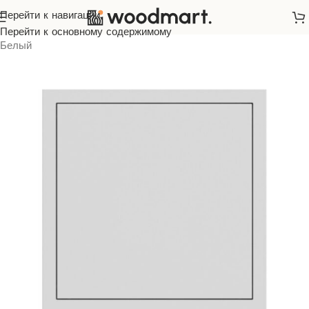
Перейти к навигации
Главная
/
Розетки и выключатели
/
ARDERO
/
Soft
/
Перейти к основному содержимому
Белый