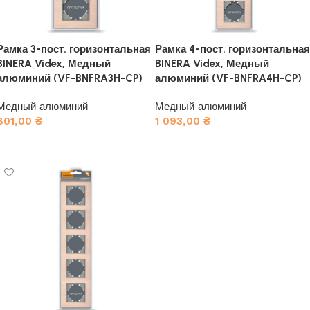
Рамка 3-пост. горизонтальная
Рамка 4-пост. горизонтальная
BINERA Videx, Медный
BINERA Videx, Медный
алюминий (VF-BNFRA3H-CP)
алюминий (VF-BNFRA4H-CP)
Медный алюминий
Медный алюминий
801,00
₴
1 093,00
₴
В корзину
В корзину