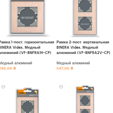
Рамка 1-пост. горизонтальная
Рамка 2-пост. вертикальная
BINERA Videx, Медный
BINERA Videx, Медный
алюминий (VF-BNFRA1H-CP)
алюминий (VF-BNFRA2V-CP)
Медный алюминий
Медный алюминий
295,00
₴
547,00
₴
В корзину
В корзину