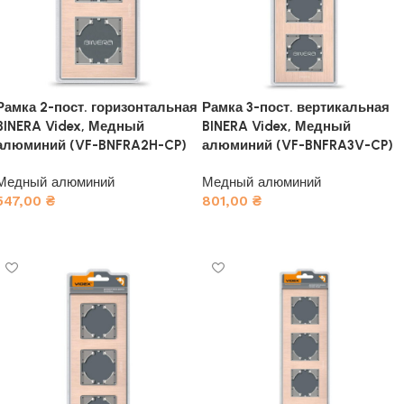
Рамка 2-пост. горизонтальная
Рамка 3-пост. вертикальная
BINERA Videx, Медный
BINERA Videx, Медный
алюминий (VF-BNFRA2H-CP)
алюминий (VF-BNFRA3V-CP)
Медный алюминий
Медный алюминий
547,00
₴
801,00
₴
В корзину
В корзину