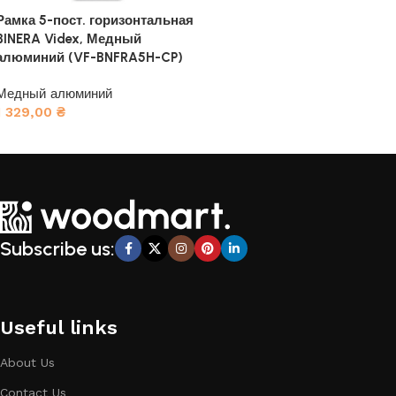
Рамка 5-пост. горизонтальная
BINERA Videx, Медный
алюминий (VF-BNFRA5H-CP)
Медный алюминий
1 329,00
₴
В корзину
Subscribe us:
Useful links
About Us
Contact Us