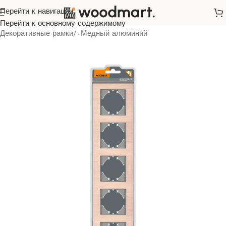
Перейти к навигации
Главная
/
Розетки и выключатели
/
Videx
/
Binera
/
Перейти к основному содержимому
Декоративные рамки
/
Медный алюминий