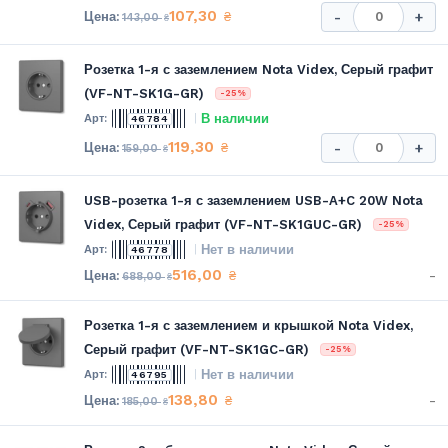
107,30
₴
-
+
143,00
₴
Розетка 1-я с заземлением Nota Videx, Серый графит
(VF-NT-SK1G-GR)
-25%
В наличии
46784
119,30
₴
-
+
159,00
₴
USB-розетка 1-я с заземлением USB-A+C 20W Nota
Videx, Серый графит (VF-NT-SK1GUC-GR)
-25%
Нет в наличии
46778
516,00
-
₴
688,00
₴
Розетка 1-я с заземлением и крышкой Nota Videx,
Серый графит (VF-NT-SK1GC-GR)
-25%
Нет в наличии
46795
138,80
-
₴
185,00
₴