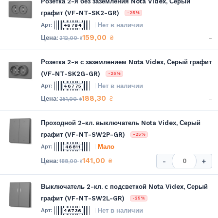
Розетка 2-я без заземления Nota Videx, Серый
графит (VF-NT-SK2-GR)
-25%
Нет в наличии
46794
159,00
-
₴
212,00
₴
Розетка 2-я с заземлением Nota Videx, Серый графит
(VF-NT-SK2G-GR)
-25%
Нет в наличии
46775
188,30
-
₴
251,00
₴
Проходной 2-кл. выключатель Nota Videx, Серый
графит (VF-NT-SW2P-GR)
-25%
Мало
46811
141,00
₴
-
+
188,00
₴
Выключатель 2-кл. с подсветкой Nota Videx, Серый
графит (VF-NT-SW2L-GR)
-25%
Нет в наличии
46736