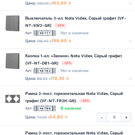
153,80
-
₴
205,00
₴
Выключатель 3-кл. Nota Videx, Серый графит (VF-
NT-SW3-GR)
-25%
Нет в наличии
46777
198,80
-
₴
265,00
₴
Кнопка 1-кл. «Звонок» Nota Videx, Серый графит
(VF-NT-DB1-GR)
-25%
Нет в наличии
46792
119,30
-
₴
159,00
₴
Рамка 2-пост. горизонтальная Nota Videx, Серый
графит (VF-NT-FR2H-GR)
-25%
В наличии
46788
54,80
₴
-
+
73,00
₴
Рамка 3-пост. горизонтальная Nota Videx, Серый