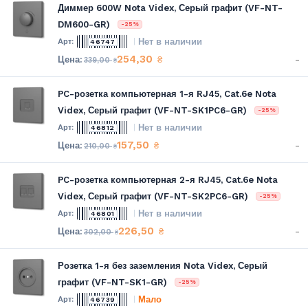
Диммер 600W Nota Videx, Серый графит (VF-NT-
DM600-GR)
-25%
Нет в наличии
46747
254,30
-
₴
339,00
₴
PC-розетка компьютерная 1-я RJ45, Cat.6e Nota
Videx, Серый графит (VF-NT-SK1PC6-GR)
-25%
Нет в наличии
46812
157,50
-
₴
210,00
₴
PC-розетка компьютерная 2-я RJ45, Cat.6e Nota
Videx, Серый графит (VF-NT-SK2PC6-GR)
-25%
Нет в наличии
46801
226,50
-
₴
302,00
₴
Розетка 1-я без заземления Nota Videx, Серый
графит (VF-NT-SK1-GR)
-25%
Мало
46739