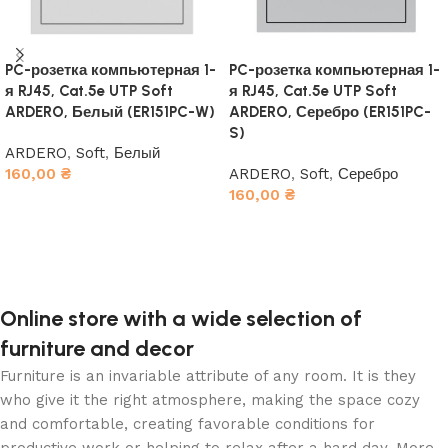
PC-розетка компьютерная 1-
PC-розетка компьютерная 1-
я RJ45, Cat.5e UTP Soft
я RJ45, Cat.5e UTP Soft
ARDERO, Белый (ER151PC-W)
ARDERO, Серебро (ER151PC-
S)
ARDERO
,
Soft
,
Белый
160,00
₴
ARDERO
,
Soft
,
Серебро
160,00
₴
В корзину
В корзину
Online store with a wide selection of
furniture and decor
Furniture is an invariable attribute of any room. It is they
who give it the right atmosphere, making the space cozy
and comfortable, creating favorable conditions for