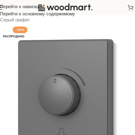
Перейти к навигации
Главная
/
Розетки и выключатели
/
Videx
/
Nota
/
Перейти к основному содержимому
Серый графит
-25%
РАСПРОДАНО