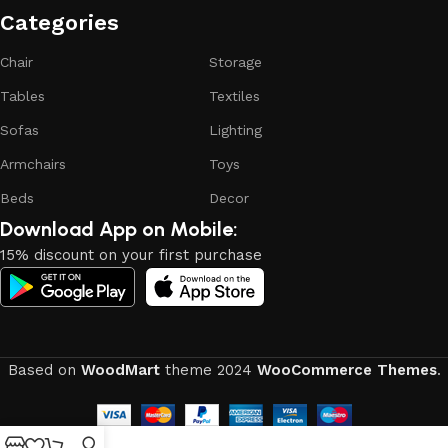
attractive appearance of the products, a long period of use
Categories​
of the furniture, as well as safety.
Chair
Storage
Tables
Textiles
Sofas
Lighting
Armchairs
Toys
Beds
Decor
Download App on Mobile:
15% discount on your first purchase
Based on
WoodMart
theme
2024
WooCommerce Themes
.