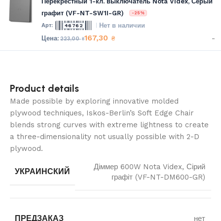
Перекрестный 1-кл. выключатель Nota Videx, Серый
графит (VF-NT-SW1I-GR)
-25%
Нет в наличии
46762
167,30
-
₴
223,00
₴
Product details
Made possible by exploring innovative molded
plywood techniques, Iskos-Berlin’s Soft Edge Chair
blends strong curves with extreme lightness to create
a three-dimensionality not usually possible with 2-D
plywood.
Діммер 600W Nota Videx, Сірий
УКРАИНСКИЙ
графіт (VF-NT-DM600-GR)
ПРЕДЗАКАЗ
нет