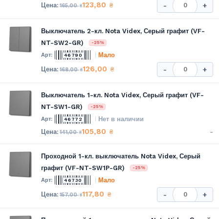
123,80
₴
-
+
165,00
₴
Выключатель 2-кл. Nota Videx, Серый графит (VF-
NT-SW2-GR)
-25%
Мало
46790
126,00
₴
-
+
168,00
₴
Выключатель 1-кл. Nota Videx, Серый графит (VF-
NT-SW1-GR)
-25%
Нет в наличии
46772
105,80
-
₴
141,00
₴
Проходной 1-кл. выключатель Nota Videx, Серый
графит (VF-NT-SW1P-GR)
-25%
Мало
46730
117,80
₴
-
+
157,00
₴