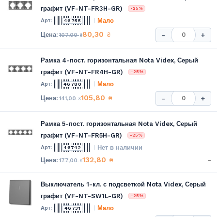
графит (VF-NT-FR3H-GR)
-25%
Мало
46755
80,30
₴
-
+
107,00
₴
Рамка 4-пост. горизонтальная Nota Videx, Серый
графит (VF-NT-FR4H-GR)
-25%
Мало
46780
105,80
₴
-
+
141,00
₴
Рамка 5-пост. горизонтальная Nota Videx, Серый
графит (VF-NT-FR5H-GR)
-25%
Нет в наличии
46742
132,80
-
₴
177,00
₴
Выключатель 1-кл. с подсветкой Nota Videx, Серый
графит (VF-NT-SW1L-GR)
-25%
Мало
46731