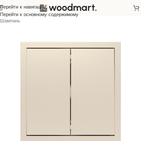
Перейти к навигации
Главная
/
Розетки и выключатели
/
ARDERO
/
Soft
/
Перейти к основному содержимому
Шампань