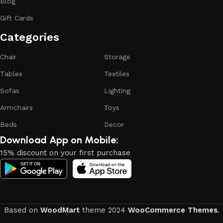
Blog
reliability and honesty. All of them guarantee the high quality
Gift Cards
of their products, excellent operational characteristics,
attractive appearance of the products, a long period of use
Categories​
of the furniture, as well as safety.
Chair
Storage
Tables
Textiles
Sofas
Lighting
Armchairs
Toys
Beds
Decor
Download App on Mobile:
15% discount on your first purchase
Based on
WoodMart
theme
2024
WooCommerce Themes
.