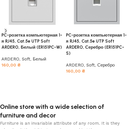
PC-розетка компьютерная 1-
PC-розетка компьютерная 1-
я RJ45, Cat.5e UTP Soft
я RJ45, Cat.5e UTP Soft
ARDERO, Белый (ER151PC-W)
ARDERO, Серебро (ER151PC-
S)
ARDERO
,
Soft
,
Белый
160,00
₴
ARDERO
,
Soft
,
Серебро
160,00
₴
В корзину
В корзину
Online store with a wide selection of
furniture and decor
Furniture is an invariable attribute of any room. It is they