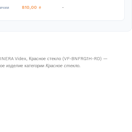
810,00
-
личии
₴
 BINERA Videx, Красное стекло (VF-BNFRG1H-RD) —
кое изделие категории
Красное стекло
.