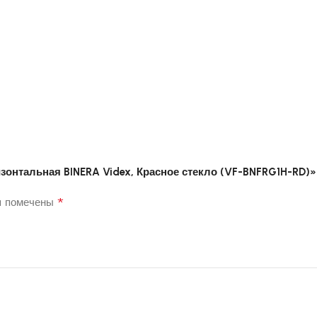
изонтальная BINERA Videx, Красное стекло (VF-BNFRG1H-RD)»
*
я помечены