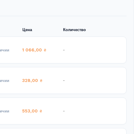
Цена
Количество
1 066,00
-
личии
₴
328,00
-
личии
₴
553,00
-
личии
₴