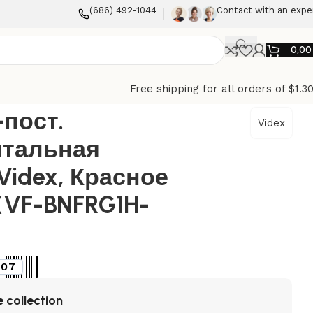
(686) 492-1044
Contact with an expe
0,0
Free shipping for all orders of $1.3
BINERA Videx, Красное стекло (VF-BNFRG1H-RD)
-пост.
Videx
нтальная
Videx, Красное
(VF-BNFRG1H-
907
 collection