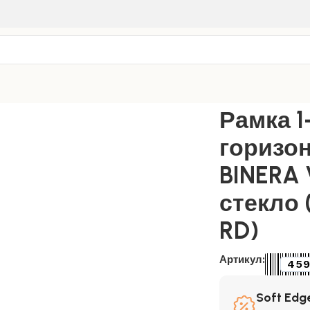
ные рамки
/
Красное стекло
/
Рамка 1-пост. горизонтальная 
Рамка 1
горизо
BINERA 
стекло 
RD)
Артикул:
45
Soft Edge