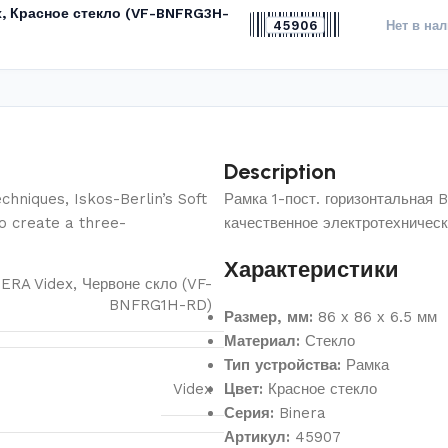
x, Красное стекло (VF-BNFRG3H-
45906
Нет в на
Description
hniques, Iskos-Berlin’s Soft
Рамка 1-пост. горизонтальная
o create a three-
качественное электротехничес
Характеристики
NERA Videx, Червоне скло (VF-
BNFRG1H-RD)
Размер, мм:
86 х 86 х 6.5 мм
Материал:
Стекло
Тип устройства:
Рамка
Videx
Цвет:
Красное стекло
Серия:
Binera
Артикул:
45907