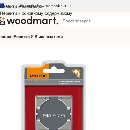
Перейти к навигации
EUR
Gift Cards
Showrooms
About Us
Перейти к основному содержимому
лавная
Розетки И Выключатели
Главная
/
Розетки и выключатели
/
Videx
/
Binera
/
Декоратив