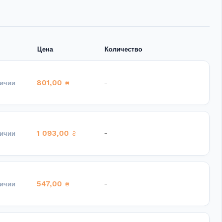
Цена
Количество
801,00
-
личии
₴
1 093,00
-
личии
₴
547,00
-
личии
₴