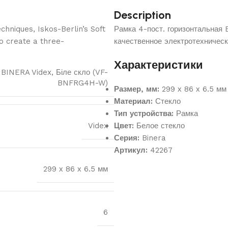
Description
hniques, Iskos-Berlin’s Soft
Рамка 4-пост. горизонтальная
o create a three-
качественное электротехничес
Характеристики
 BINERA Videx, Біле скло (VF-
BNFRG4H-W)
Размер, мм:
299 х 86 х 6.5 мм
Материал:
Стекло
Тип устройства:
Рамка
Videx
Цвет:
Белое стекло
Серия:
Binera
Артикул:
42267
299 х 86 х 6.5 мм
6