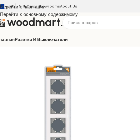
Перейти к навигации
EUR
Gift Cards
Showrooms
About Us
Перейти к основному содержимому
лавная
Розетки И Выключатели
Главная
/
Розетки и выключатели
/
Videx
/
Binera
/
Декоратив