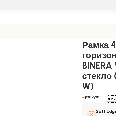
ные рамки
/
Белое стекло
/
Рамка 4-пост. горизонтальная BI
Рамка 4
горизо
BINERA 
стекло 
W)
Артикул:
422
Soft Edge