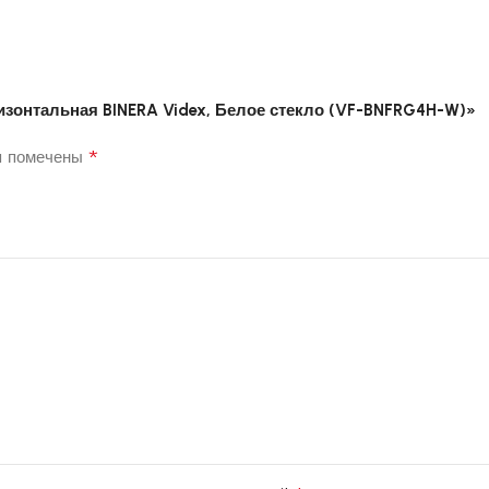
ризонтальная BINERA Videx, Белое стекло (VF-BNFRG4H-W)»
*
я помечены