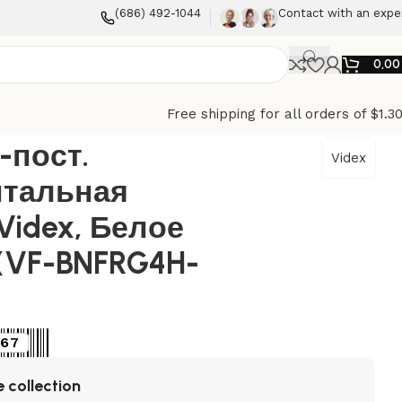
(686) 492-1044
Contact with an expe
0,0
Free shipping for all orders of $1.3
NERA Videx, Белое стекло (VF-BNFRG4H-W)
-пост.
Videx
нтальная
Videx, Белое
(VF-BNFRG4H-
67
 collection