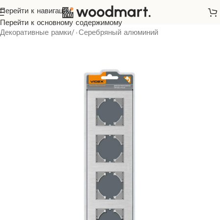
Перейти к навигации
Главная
/
Розетки и выключатели
/
Videx
/
Binera
/
Перейти к основному содержимому
Декоративные рамки
/
Серебряный алюминий