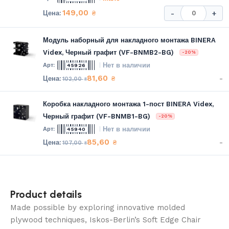
149,00
₴
-
+
Модуль наборный для накладного монтажа BINERA
Videx, Черный графит (VF-BNMB2-BG)
-20%
Нет в наличии
45926
81,60
-
₴
102,00
₴
Коробка накладного монтажа 1-пост BINERA Videx,
Черный графит (VF-BNMB1-BG)
-20%
Нет в наличии
45940
85,60
-
₴
107,00
₴
Product details
Made possible by exploring innovative molded
plywood techniques, Iskos-Berlin’s Soft Edge Chair