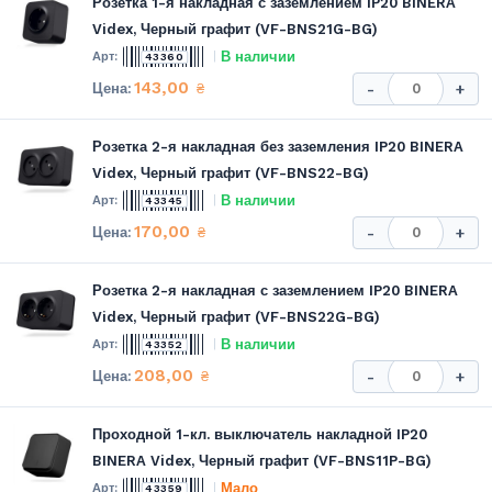
Розетка 1-я накладная с заземлением IP20 BINERA
Videx, Черный графит (VF-BNS21G-BG)
В наличии
43360
143,00
₴
-
+
Розетка 2-я накладная без заземления IP20 BINERA
Videx, Черный графит (VF-BNS22-BG)
В наличии
43345
170,00
₴
-
+
Розетка 2-я накладная с заземлением IP20 BINERA
Videx, Черный графит (VF-BNS22G-BG)
В наличии
43352
208,00
₴
-
+
Проходной 1-кл. выключатель накладной IP20
BINERA Videx, Черный графит (VF-BNS11P-BG)
Мало
43359