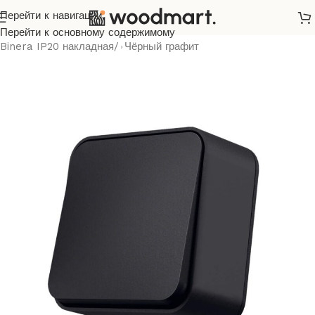
Перейти к навигации
Главная
/
Розетки и выключатели
/
Videx
/
Binera
/
Перейти к основному содержимому
Binera IP20 накладная
/
Чёрный графит