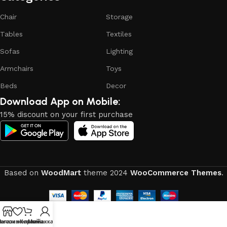
of the furniture, as well as safety.
Chair
Storage
Tables
Textiles
Sofas
Lighting
Armchairs
Toys
Beds
Decor
Download App on Mobile:
15% discount on your first purchase
Based on
WoodMart
theme
2024
WooCommerce Themes
.
писок желаний
агазин
Корзина
Мой аккаунт