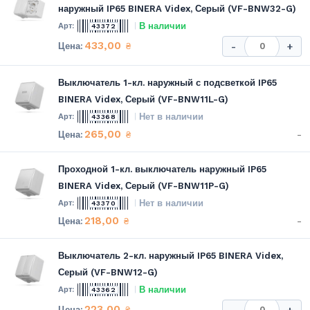
наружный IP65 BINERA Videx, Серый (VF-BNW32-G)
В наличии
43372
433,00
₴
-
+
Выключатель 1-кл. наружный с подсветкой IP65
BINERA Videx, Серый (VF-BNW11L-G)
Нет в наличии
43368
265,00
-
₴
Проходной 1-кл. выключатель наружный IP65
BINERA Videx, Серый (VF-BNW11P-G)
Нет в наличии
43370
218,00
-
₴
Выключатель 2-кл. наружный IP65 BINERA Videx,
Серый (VF-BNW12-G)
В наличии
43362
223,00
₴
-
+