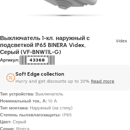
Выключатель 1-кл. наружный с
Videx
подсветкой IP65 BINERA Videx,
Серый (VF-BNW11L-G)
43368
Артикул:
Soft Edge collection
Hurry and get discounts up to 20%
Read more
Тип устройства:
Выключатель
Номинальный ток, А:
10 А
Тип монтажа:
Наружный (на стену)
Степень пылевлагозащиты:
IP65
Цвет:
Серый
Серия:
Binera