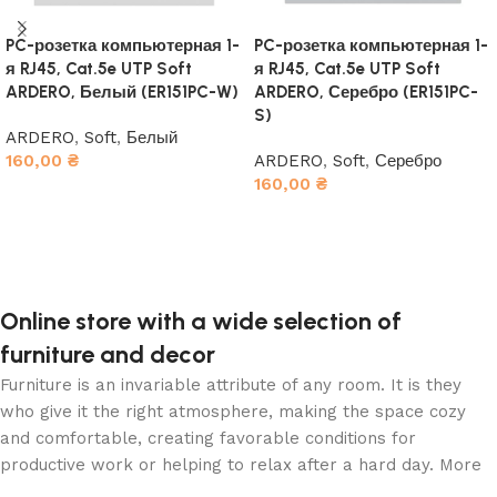
PC-розетка компьютерная 1-
PC-розетка компьютерная 1-
я RJ45, Cat.5e UTP Soft
я RJ45, Cat.5e UTP Soft
ARDERO, Белый (ER151PC-W)
ARDERO, Серебро (ER151PC-
S)
ARDERO
,
Soft
,
Белый
160,00
₴
ARDERO
,
Soft
,
Серебро
160,00
₴
В корзину
В корзину
Online store with a wide selection of
furniture and decor
Furniture is an invariable attribute of any room. It is they
who give it the right atmosphere, making the space cozy
and comfortable, creating favorable conditions for
productive work or helping to relax after a hard day. More
and more often, customers want to place an order in an