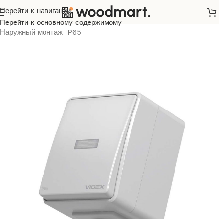
Перейти к навигации
Главная
/
Розетки и выключатели
/
Перейти к основному содержимому
Наружный монтаж IP65