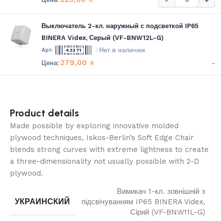
Выключатель 2-кл. наружный с подсветкой IP65
BINERA Videx, Серый (VF-BNW12L-G)
Нет в наличии
43371
279,00
-
₴
Product details
Made possible by exploring innovative molded
plywood techniques, Iskos-Berlin’s Soft Edge Chair
blends strong curves with extreme lightness to create
a three-dimensionality not usually possible with 2-D
plywood.
Вимикач 1-кл. зовнішній з
УКРАИНСКИЙ
підсвічуванням IP65 BINERA Videx,
Сірий (VF-BNW11L-G)