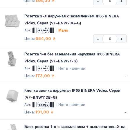
186,00
₴
-
+
Розетка 3-я наружная с заземлением IP65 BINERA
Videx, Серая (VF-BNW23G-G)
Мало
43364
654,00
₴
-
+
Розетка 1-я без заземления наружная IP65 BINERA
Videx, Серая (VF-BNW21-G)
Нет в наличии
43366
173,00
-
₴
Кнопка звонка наружная IP65 BINERA Videx, Серая
(VF-BNW11DB-G)
Нет в наличии
43369
191,00
-
₴
Блок розетка 1-я с заземлением + выключатель 2-кл.