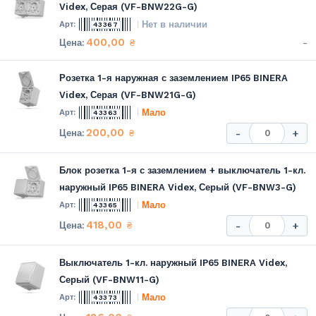
Videx, Серая (VF-BNW22G-G)
Нет в наличии
43367
400,00
-
₴
Розетка 1-я наружная с заземлением IP65 BINERA
Videx, Серая (VF-BNW21G-G)
Мало
43363
200,00
₴
-
+
Блок розетка 1-я с заземлением + выключатель 1-кл.
наружный IP65 BINERA Videx, Серый (VF-BNW3-G)
Мало
43365
418,00
₴
-
+
Выключатель 1-кл. наружный IP65 BINERA Videx,
Серый (VF-BNW11-G)
Мало
43373