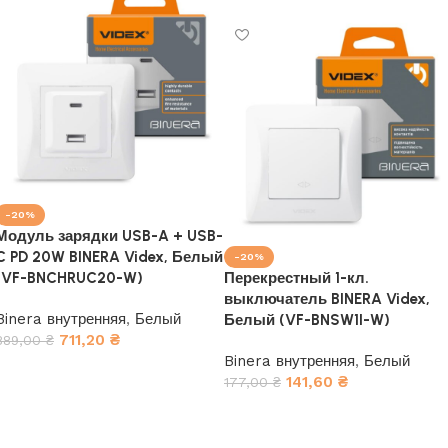
-20%
Модуль зарядки USB-A + USB-
C PD 20W BINERA Videx, Белый
-20%
(VF-BNCHRUC20-W)
Перекрестный 1-кл.
выключатель BINERA Videx,
Binera внутренняя
,
Белый
Белый (VF-BNSW1I-W)
711,20
₴
889,00
₴
Binera внутренняя
,
Белый
В корзину
141,60
₴
177,00
₴
В корзину