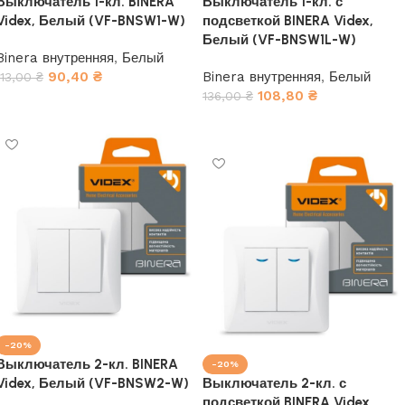
Выключатель 1-кл. BINERA
Выключатель 1-кл. с
Videx, Белый (VF-BNSW1-W)
подсветкой BINERA Videx,
Белый (VF-BNSW1L-W)
Binera внутренняя
,
Белый
90,40
₴
Binera внутренняя
,
Белый
113,00
₴
108,80
₴
136,00
₴
В корзину
В корзину
-20%
Выключатель 2-кл. BINERA
-20%
Videx, Белый (VF-BNSW2-W)
Выключатель 2-кл. с
подсветкой BINERA Videx,