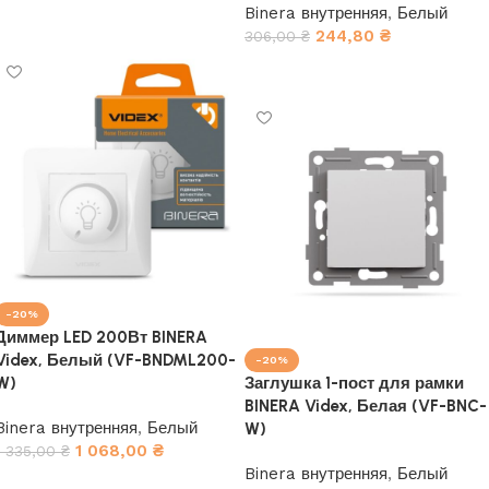
Binera внутренняя
,
Белый
В корзину
244,80
₴
306,00
₴
В корзину
-20%
Диммер LED 200Вт BINERA
Videx, Белый (VF-BNDML200-
-20%
W)
Заглушка 1-пост для рамки
BINERA Videx, Белая (VF-BNC-
Binera внутренняя
,
Белый
W)
1 068,00
₴
1 335,00
₴
Binera внутренняя
,
Белый
В корзину