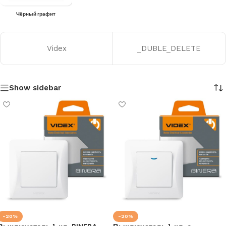
Чёрный графит
Videx
_DUBLE_DELETE
Show sidebar
-20%
-20%