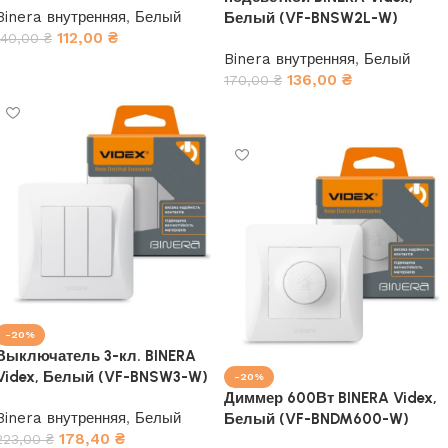
Binera внутренняя
,
Белый
Белый (VF-BNSW2L-W)
112,00
₴
140,00
₴
Binera внутренняя
,
Белый
В корзину
136,00
₴
170,00
₴
В корзину
-20%
Выключатель 3-кл. BINERA
Videx, Белый (VF-BNSW3-W)
-20%
Диммер 600Вт BINERA Videx,
Binera внутренняя
,
Белый
Белый (VF-BNDM600-W)
178,40
₴
223,00
₴