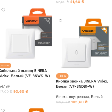
41,60
₴
52,00
₴
В корзину
-20%
Кабельный вывод BINERA
Videx, Белый (VF-BNWS-W)
-20%
Кнопка звонка BINERA Videx,
Белый
Белая (VF-BNDB1-W)
93,60
₴
117,00
₴
Binera внутренняя
,
Белый
В корзину
105,60
₴
132,00
₴
В корзину