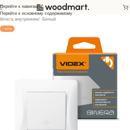
Перейти к навигации
Главная
/
Розетки и выключатели
/
Videx
/
Binera
/
Перейти к основному содержимому
Binera внутренняя
/
Белый
-20%