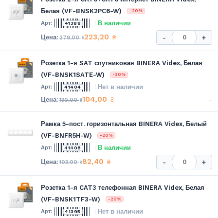
Белая (VF-BNSK2PC6-W)
-20%
В наличии
41388
223,20
₴
-
+
279,00
₴
Розетка 1-я SAT спутниковая BINERA Videx, Белая
(VF-BNSK1SATE-W)
-20%
Нет в наличии
41404
104,00
-
₴
130,00
₴
Рамка 5-пост. горизонтальная BINERA Videx, Белый
(VF-BNFR5H-W)
-20%
В наличии
41408
82,40
₴
-
+
103,00
₴
Розетка 1-я CAT3 телефонная BINERA Videx, Белая
(VF-BNSK1TF3-W)
-20%
Нет в наличии
41395