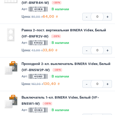
(VF-BNFR4H-W)
-20%
В наличии
41389
64,00
₴
-
+
80,00
₴
Рамка 2-пост. вертикальная BINERA Videx, Белый
(VF-BNFR2V-W)
-20%
В наличии
41402
33,60
₴
-
+
42,00
₴
Проходной 2-кл. выключатель BINERA Videx, Белый
(VF-BNSW2P-W)
-20%
В наличии
41383
130,40
₴
-
+
163,00
₴
Выключатель 1-кл. BINERA Videx, Белый (VF-
BNSW1-W)
-20%
В наличии
41390