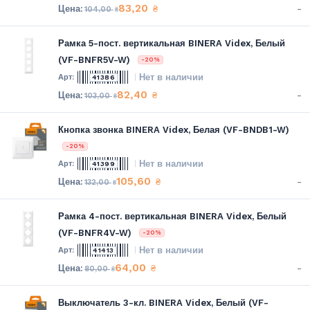
83,20
-
₴
104,00
₴
Рамка 5-пост. вертикальная BINERA Videx, Белый
(VF-BNFR5V-W)
-20%
Нет в наличии
41386
82,40
-
₴
103,00
₴
Кнопка звонка BINERA Videx, Белая (VF-BNDB1-W)
-20%
Нет в наличии
41399
105,60
-
₴
132,00
₴
Рамка 4-пост. вертикальная BINERA Videx, Белый
(VF-BNFR4V-W)
-20%
Нет в наличии
41413
64,00
-
₴
80,00
₴
Выключатель 3-кл. BINERA Videx, Белый (VF-