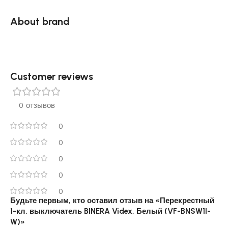
About brand
Customer reviews​
0 отзывов
0
0
0
0
0
Будьте первым, кто оставил отзыв на «Перекрестный
1-кл. выключатель BINERA Videx, Белый (VF-BNSW1I-
W)»