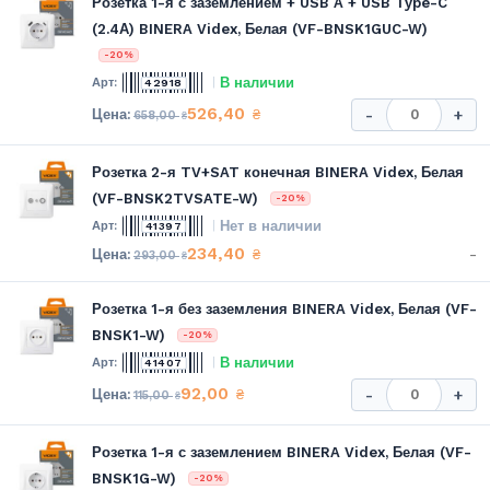
Розетка 1-я с заземлением + USB A + USB Type-C
(2.4А) BINERA Videx, Белая (VF-BNSK1GUC-W)
-20%
В наличии
42918
526,40
₴
-
+
658,00
₴
Розетка 2-я TV+SAT конечная BINERA Videx, Белая
(VF-BNSK2TVSATE-W)
-20%
Нет в наличии
41397
234,40
-
₴
293,00
₴
Розетка 1-я без заземления BINERA Videx, Белая (VF-
BNSK1-W)
-20%
В наличии
41407
92,00
₴
-
+
115,00
₴
Розетка 1-я с заземлением BINERA Videx, Белая (VF-
BNSK1G-W)
-20%