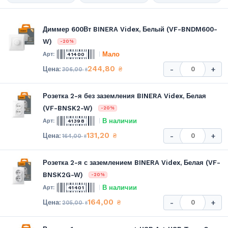
Диммер 600Вт BINERA Videx, Белый (VF-BNDM600-
W)
-20%
Мало
41400
244,80
₴
-
+
306,00
₴
Розетка 2-я без заземления BINERA Videx, Белая
(VF-BNSK2-W)
-20%
В наличии
41398
131,20
₴
-
+
164,00
₴
Розетка 2-я с заземлением BINERA Videx, Белая (VF-
BNSK2G-W)
-20%
В наличии
41401
164,00
₴
-
+
205,00
₴