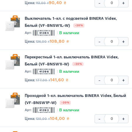
90,40
₴
-
+
113,00
₴
Выключатель 1-кл. с подсветкой BINERA Videx,
Белый (VF-BNSW1L-W)
-20%
В наличии
41384
108,80
₴
-
+
136,00
₴
Перекрестный 1-кл. выключатель BINERA Videx,
Белый (VF-BNSW1I-W)
-20%
В наличии
41396
141,60
₴
-
+
177,00
₴
Проходной 1-кл. выключатель BINERA Videx, Белый
(VF-BNSW1P-W)
-20%
В наличии
41392
104,00
₴
-
+
130,00
₴