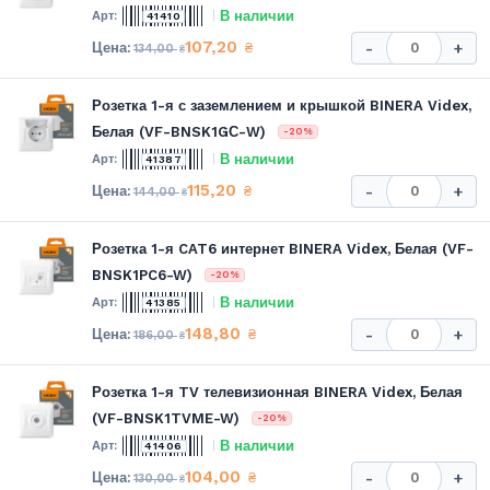
В наличии
41410
107,20
₴
-
+
134,00
₴
Розетка 1-я с заземлением и крышкой BINERA Videx,
Белая (VF-BNSK1GС-W)
-20%
В наличии
41387
115,20
₴
-
+
144,00
₴
Розетка 1-я CAT6 интернет BINERA Videx, Белая (VF-
BNSK1PC6-W)
-20%
В наличии
41385
148,80
₴
-
+
186,00
₴
Розетка 1-я TV телевизионная BINERA Videx, Белая
(VF-BNSK1TVME-W)
-20%
В наличии
41406
104,00
₴
-
+
130,00
₴