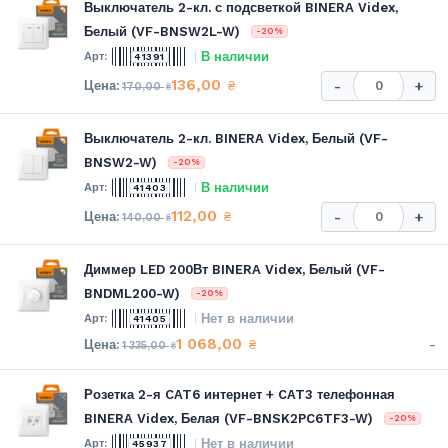
Выключатель 2-кл. с подсветкой BINERA Videx,
Белый (VF-BNSW2L-W)
-20%
В наличии
41391
136,00
₴
-
+
170,00
₴
Выключатель 2-кл. BINERA Videx, Белый (VF-
BNSW2-W)
-20%
В наличии
41403
112,00
₴
-
+
140,00
₴
Диммер LED 200Вт BINERA Videx, Белый (VF-
BNDML200-W)
-20%
Нет в наличии
41405
1 068,00
-
₴
1 335,00
₴
Розетка 2-я CAT6 интернет + CAT3 телефонная
BINERA Videx, Белая (VF-BNSK2PC6TF3-W)
-20%
Нет в наличии
45937