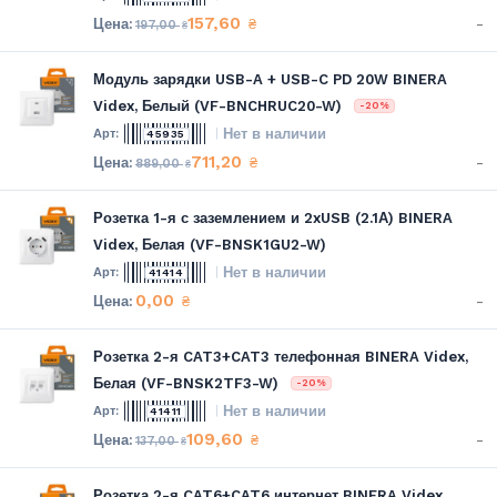
157,60
-
₴
197,00
₴
Модуль зарядки USB-A + USB-C PD 20W BINERA
Videx, Белый (VF-BNCHRUC20-W)
-20%
Нет в наличии
45935
711,20
-
₴
889,00
₴
Розетка 1-я с заземлением и 2xUSB (2.1А) BINERA
Videx, Белая (VF-BNSK1GU2-W)
Нет в наличии
41414
0,00
-
₴
Розетка 2-я CAT3+CAT3 телефонная BINERA Videx,
Белая (VF-BNSK2TF3-W)
-20%
Нет в наличии
41411
109,60
-
₴
137,00
₴
Розетка 2-я CAT6+CAT6 интернет BINERA Videx,