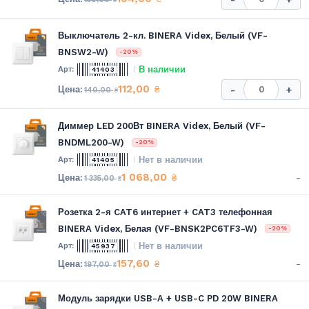
Выключатель 2-кл. BINERA Videx, Белый (VF-
BNSW2-W)
-20%
В наличии
41403
112,00
₴
-
+
140,00
₴
Диммер LED 200Вт BINERA Videx, Белый (VF-
BNDML200-W)
-20%
Нет в наличии
41405
1 068,00
-
₴
1 335,00
₴
Розетка 2-я CAT6 интернет + CAT3 телефонная
BINERA Videx, Белая (VF-BNSK2PC6TF3-W)
-20%
Нет в наличии
45937
157,60
-
₴
197,00
₴
Модуль зарядки USB-A + USB-C PD 20W BINERA