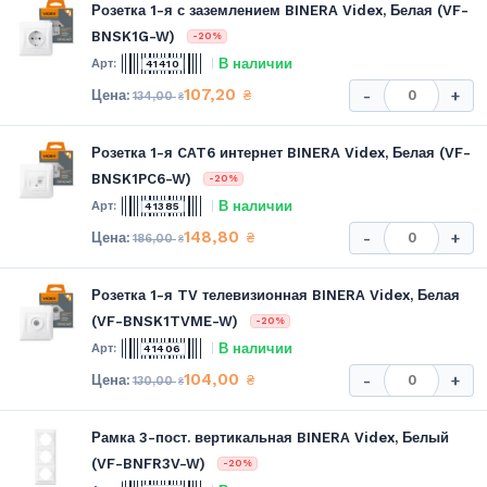
Розетка 1-я с заземлением BINERA Videx, Белая (VF-
BNSK1G-W)
-20%
В наличии
41410
107,20
₴
-
+
134,00
₴
Розетка 1-я CAT6 интернет BINERA Videx, Белая (VF-
BNSK1PC6-W)
-20%
В наличии
41385
148,80
₴
-
+
186,00
₴
Розетка 1-я TV телевизионная BINERA Videx, Белая
(VF-BNSK1TVME-W)
-20%
В наличии
41406
104,00
₴
-
+
130,00
₴
Рамка 3-пост. вертикальная BINERA Videx, Белый
(VF-BNFR3V-W)
-20%