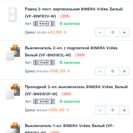
Рамка 2-пост. вертикальная BINERA Videx, Белый
(VF-BNFR2V-W)
-20%
В наличии
41402
33,60
₴
-
+
42,00
₴
Выключатель 2-кл. с подсветкой BINERA Videx,
Белый (VF-BNSW2L-W)
-20%
В наличии
41391
136,00
₴
-
+
170,00
₴
Проходной 2-кл. выключатель BINERA Videx, Белый
(VF-BNSW2P-W)
-20%
В наличии
41383
130,40
₴
-
+
163,00
₴
Выключатель 1-кл. BINERA Videx, Белый (VF-
BNSW1-W)
-20%