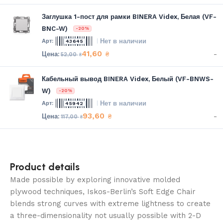
Заглушка 1-пост для рамки BINERA Videx, Белая (VF-
BNC-W)
-20%
Нет в наличии
43645
41,60
-
₴
52,00
₴
Кабельный вывод BINERA Videx, Белый (VF-BNWS-
W)
-20%
Нет в наличии
45942
93,60
-
₴
117,00
₴
Product details
Made possible by exploring innovative molded
plywood techniques, Iskos-Berlin’s Soft Edge Chair
blends strong curves with extreme lightness to create
a three-dimensionality not usually possible with 2-D