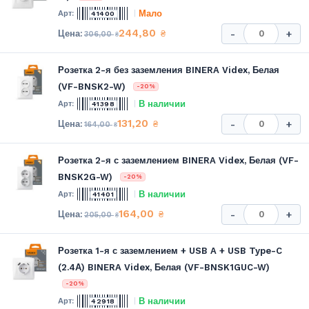
Мало
41400
244,80
₴
-
+
306,00
₴
Розетка 2-я без заземления BINERA Videx, Белая
(VF-BNSK2-W)
-20%
В наличии
41398
131,20
₴
-
+
164,00
₴
Розетка 2-я с заземлением BINERA Videx, Белая (VF-
BNSK2G-W)
-20%
В наличии
41401
164,00
₴
-
+
205,00
₴
Розетка 1-я с заземлением + USB A + USB Type-C
(2.4А) BINERA Videx, Белая (VF-BNSK1GUC-W)
-20%
В наличии
42918