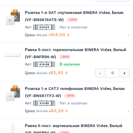
Розетка 1-я SAT спутниковая BINERA Videx, Белая
(VF-BNSK1SATE-W)
-20%
Нет в наличии
41404
104,00
-
₴
130,00
₴
Рамка 5-пост. горизонтальная BINERA Videx, Белый
(VF-BNFR5H-W)
-20%
В наличии
41408
82,40
₴
-
+
103,00
₴
Розетка 1-я CAT3 телефонная BINERA Videx, Белая
(VF-BNSK1TF3-W)
-20%
Нет в наличии
41395
83,20
-
₴
104,00
₴
Рамка 5-пост. вертикальная BINERA Videx, Белый
(VF-BNFR5V-W)
-20%