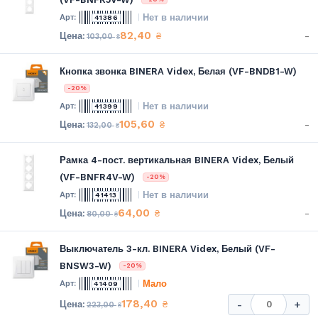
Нет в наличии
41386
82,40
-
₴
103,00
₴
Кнопка звонка BINERA Videx, Белая (VF-BNDB1-W)
-20%
Нет в наличии
41399
105,60
-
₴
132,00
₴
Рамка 4-пост. вертикальная BINERA Videx, Белый
(VF-BNFR4V-W)
-20%
Нет в наличии
41413
64,00
-
₴
80,00
₴
Выключатель 3-кл. BINERA Videx, Белый (VF-
BNSW3-W)
-20%
Мало
41409
178,40
₴
-
+
223,00
₴