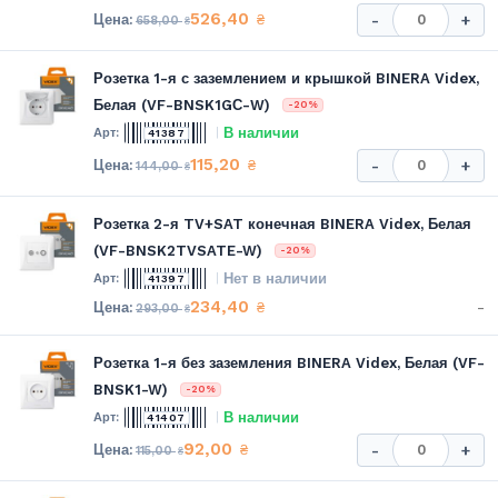
526,40
₴
-
+
658,00
₴
Розетка 1-я с заземлением и крышкой BINERA Videx,
Белая (VF-BNSK1GС-W)
-20%
В наличии
41387
115,20
₴
-
+
144,00
₴
Розетка 2-я TV+SAT конечная BINERA Videx, Белая
(VF-BNSK2TVSATE-W)
-20%
Нет в наличии
41397
234,40
-
₴
293,00
₴
Розетка 1-я без заземления BINERA Videx, Белая (VF-
BNSK1-W)
-20%
В наличии
41407
92,00
₴
-
+
115,00
₴