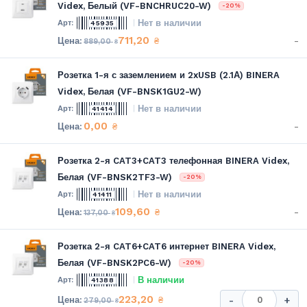
Videx, Белый (VF-BNCHRUC20-W)
-20%
Нет в наличии
45935
711,20
-
₴
889,00
₴
Розетка 1-я с заземлением и 2xUSB (2.1А) BINERA
Videx, Белая (VF-BNSK1GU2-W)
Нет в наличии
41414
0,00
-
₴
Розетка 2-я CAT3+CAT3 телефонная BINERA Videx,
Белая (VF-BNSK2TF3-W)
-20%
Нет в наличии
41411
109,60
-
₴
137,00
₴
Розетка 2-я CAT6+CAT6 интернет BINERA Videx,
Белая (VF-BNSK2PC6-W)
-20%
В наличии
41388
223,20
₴
-
+
279,00
₴