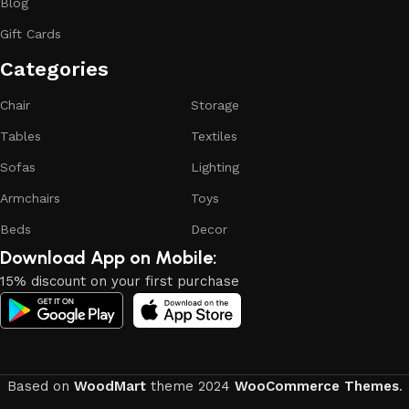
Blog
reliability and honesty. All of them guarantee the high quality
Gift Cards
of their products, excellent operational characteristics,
attractive appearance of the products, a long period of use
Categories​
of the furniture, as well as safety.
Chair
Storage
Tables
Textiles
Sofas
Lighting
Armchairs
Toys
Beds
Decor
Download App on Mobile:
15% discount on your first purchase
Based on
WoodMart
theme
2024
WooCommerce Themes
.