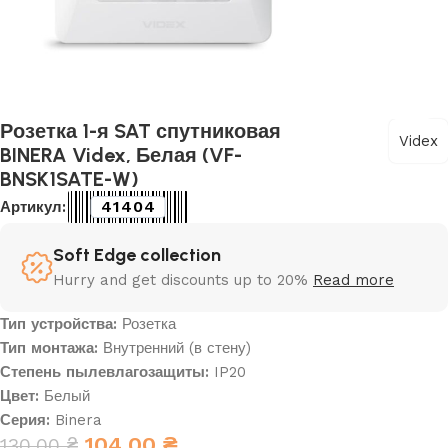
Розетка 1-я SAT спутниковая
Videx
BINERA Videx, Белая (VF-
BNSK1SATE-W)
41404
Артикул:
Soft Edge collection
Hurry and get discounts up to 20%
Read more
Тип устройства:
Розетка
Тип монтажа:
Внутренний (в стену)
Степень пылевлагозащиты:
IP20
Цвет:
Белый
Серия:
Binera
104,00
₴
130,00
₴