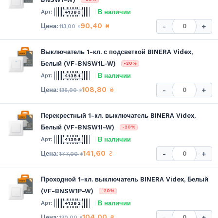
В наличии
41390
90,40
₴
-
+
113,00
₴
Выключатель 1-кл. с подсветкой BINERA Videx,
Белый (VF-BNSW1L-W)
-20%
В наличии
41384
108,80
₴
-
+
136,00
₴
Перекрестный 1-кл. выключатель BINERA Videx,
Белый (VF-BNSW1I-W)
-20%
В наличии
41396
141,60
₴
-
+
177,00
₴
Проходной 1-кл. выключатель BINERA Videx, Белый
(VF-BNSW1P-W)
-20%
В наличии
41392
104,00
₴
-
+
130,00
₴