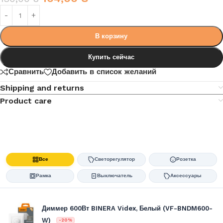
В корзину
Купить сейчас
Сравнить
Добавить в список желаний
Shipping and returns
Product care
Все
Светорегулятор
Розетка
Рамка
Выключатель
Аксессуары
Диммер 600Вт BINERA Videx, Белый (VF-BNDM600-
W)
-20%