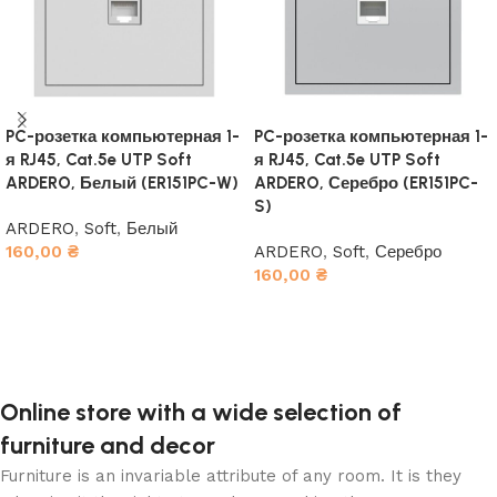
PC-розетка компьютерная 1-
PC-розетка компьютерная 1-
я RJ45, Cat.5e UTP Soft
я RJ45, Cat.5e UTP Soft
ARDERO, Белый (ER151PC-W)
ARDERO, Серебро (ER151PC-
S)
ARDERO
,
Soft
,
Белый
160,00
₴
ARDERO
,
Soft
,
Серебро
160,00
₴
В корзину
В корзину
Online store with a wide selection of
furniture and decor
Furniture is an invariable attribute of any room. It is they