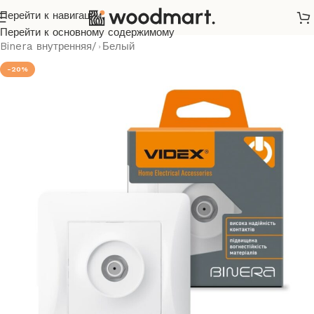
Перейти к навигации
Главная
/
Розетки и выключатели
/
Videx
/
Binera
/
Перейти к основному содержимому
Binera внутренняя
/
Белый
-20%