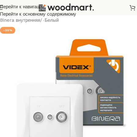
Перейти к навигации
Главная
/
Розетки и выключатели
/
Videx
/
Binera
/
Перейти к основному содержимому
Binera внутренняя
/
Белый
-20%