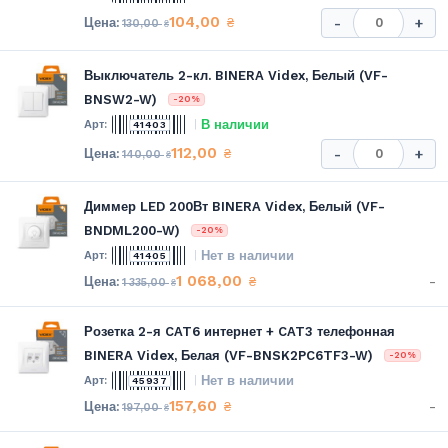
104,00
₴
-
+
130,00
₴
Выключатель 2-кл. BINERA Videx, Белый (VF-
BNSW2-W)
-20%
В наличии
41403
112,00
₴
-
+
140,00
₴
Диммер LED 200Вт BINERA Videx, Белый (VF-
BNDML200-W)
-20%
Нет в наличии
41405
1 068,00
-
₴
1 335,00
₴
Розетка 2-я CAT6 интернет + CAT3 телефонная
BINERA Videx, Белая (VF-BNSK2PC6TF3-W)
-20%
Нет в наличии
45937
157,60
-
₴
197,00
₴