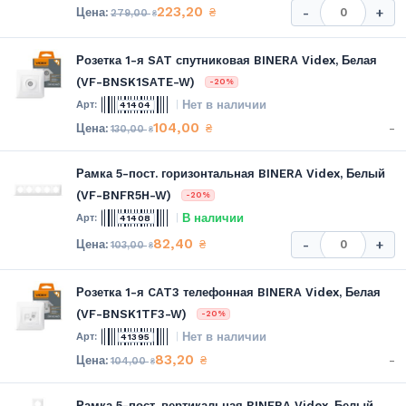
223,20
₴
-
+
279,00
₴
Розетка 1-я SAT спутниковая BINERA Videx, Белая
(VF-BNSK1SATE-W)
-20%
Нет в наличии
41404
104,00
-
₴
130,00
₴
Рамка 5-пост. горизонтальная BINERA Videx, Белый
(VF-BNFR5H-W)
-20%
В наличии
41408
82,40
₴
-
+
103,00
₴
Розетка 1-я CAT3 телефонная BINERA Videx, Белая
(VF-BNSK1TF3-W)
-20%
Нет в наличии
41395
83,20
-
₴
104,00
₴
Рамка 5-пост. вертикальная BINERA Videx, Белый