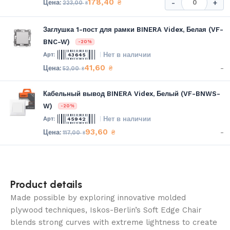
178,40
₴
-
+
223,00
₴
Заглушка 1-пост для рамки BINERA Videx, Белая (VF-
BNC-W)
-20%
Нет в наличии
43645
41,60
-
₴
52,00
₴
Кабельный вывод BINERA Videx, Белый (VF-BNWS-
W)
-20%
Нет в наличии
45942
93,60
-
₴
117,00
₴
Product details
Made possible by exploring innovative molded
plywood techniques, Iskos-Berlin’s Soft Edge Chair
blends strong curves with extreme lightness to create