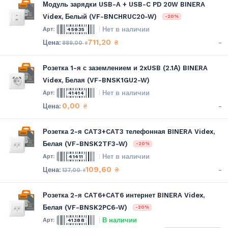
Модуль зарядки USB-A + USB-C PD 20W BINERA
Videx, Белый (VF-BNCHRUC20-W)
-20%
Нет в наличии
45935
711,20
-
₴
889,00
₴
Розетка 1-я с заземлением и 2xUSB (2.1А) BINERA
Videx, Белая (VF-BNSK1GU2-W)
Нет в наличии
41414
0,00
-
₴
Розетка 2-я CAT3+CAT3 телефонная BINERA Videx,
Белая (VF-BNSK2TF3-W)
-20%
Нет в наличии
41411
109,60
-
₴
137,00
₴
Розетка 2-я CAT6+CAT6 интернет BINERA Videx,
Белая (VF-BNSK2PC6-W)
-20%
В наличии
41388