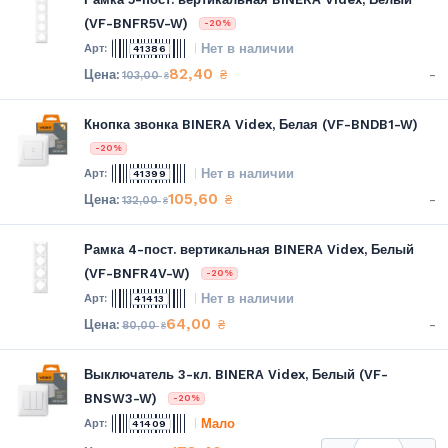
(VF-BNFR5V-W)
-20%
Нет в наличии
41386
82,40
-
₴
103,00
₴
Кнопка звонка BINERA Videx, Белая (VF-BNDB1-W)
-20%
Нет в наличии
41399
105,60
-
₴
132,00
₴
Рамка 4-пост. вертикальная BINERA Videx, Белый
(VF-BNFR4V-W)
-20%
Нет в наличии
41413
64,00
-
₴
80,00
₴
Выключатель 3-кл. BINERA Videx, Белый (VF-
BNSW3-W)
-20%
Мало
41409