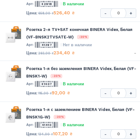
В наличии
42918
526,40
₴
-
+
658,00
₴
Розетка 2-я TV+SAT конечная BINERA Videx, Белая
(VF-BNSK2TVSATE-W)
-20%
Нет в наличии
41397
234,40
-
₴
293,00
₴
Розетка 1-я без заземления BINERA Videx, Белая (VF-
BNSK1-W)
-20%
В наличии
41407
92,00
₴
-
+
115,00
₴
Розетка 1-я с заземлением BINERA Videx, Белая (VF-
BNSK1G-W)
-20%
В наличии
41410
107,20
₴
-
+
134,00
₴