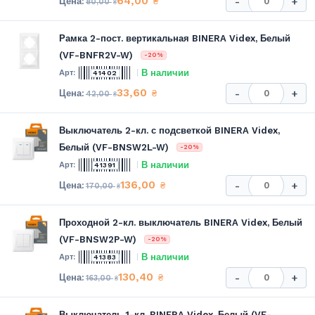
64,00
₴
-
+
80,00
₴
Рамка 2-пост. вертикальная BINERA Videx, Белый
(VF-BNFR2V-W)
-20%
В наличии
41402
33,60
₴
-
+
42,00
₴
Выключатель 2-кл. с подсветкой BINERA Videx,
Белый (VF-BNSW2L-W)
-20%
В наличии
41391
136,00
₴
-
+
170,00
₴
Проходной 2-кл. выключатель BINERA Videx, Белый
(VF-BNSW2P-W)
-20%
В наличии
41383
130,40
₴
-
+
163,00
₴
Выключатель 1-кл. BINERA Videx, Белый (VF-