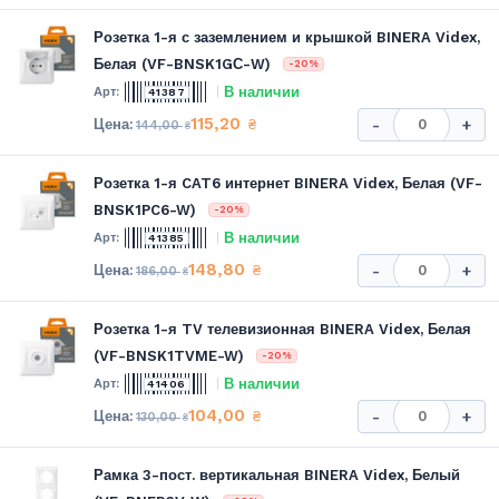
Розетка 1-я с заземлением и крышкой BINERA Videx,
Белая (VF-BNSK1GС-W)
-20%
В наличии
41387
115,20
₴
-
+
144,00
₴
Розетка 1-я CAT6 интернет BINERA Videx, Белая (VF-
BNSK1PC6-W)
-20%
В наличии
41385
148,80
₴
-
+
186,00
₴
Розетка 1-я TV телевизионная BINERA Videx, Белая
(VF-BNSK1TVME-W)
-20%
В наличии
41406
104,00
₴
-
+
130,00
₴
Рамка 3-пост. вертикальная BINERA Videx, Белый