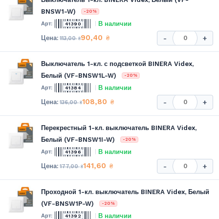
BNSW1-W)
-20%
В наличии
41390
90,40
₴
-
+
113,00
₴
Выключатель 1-кл. с подсветкой BINERA Videx,
Белый (VF-BNSW1L-W)
-20%
В наличии
41384
108,80
₴
-
+
136,00
₴
Перекрестный 1-кл. выключатель BINERA Videx,
Белый (VF-BNSW1I-W)
-20%
В наличии
41396
141,60
₴
-
+
177,00
₴
Проходной 1-кл. выключатель BINERA Videx, Белый
(VF-BNSW1P-W)
-20%
В наличии
41392