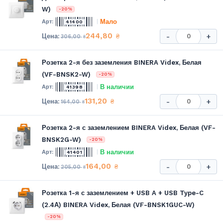
W)
-20%
Мало
41400
244,80
₴
-
+
306,00
₴
Розетка 2-я без заземления BINERA Videx, Белая
(VF-BNSK2-W)
-20%
В наличии
41398
131,20
₴
-
+
164,00
₴
Розетка 2-я с заземлением BINERA Videx, Белая (VF-
BNSK2G-W)
-20%
В наличии
41401
164,00
₴
-
+
205,00
₴
Розетка 1-я с заземлением + USB A + USB Type-C
(2.4А) BINERA Videx, Белая (VF-BNSK1GUC-W)
-20%