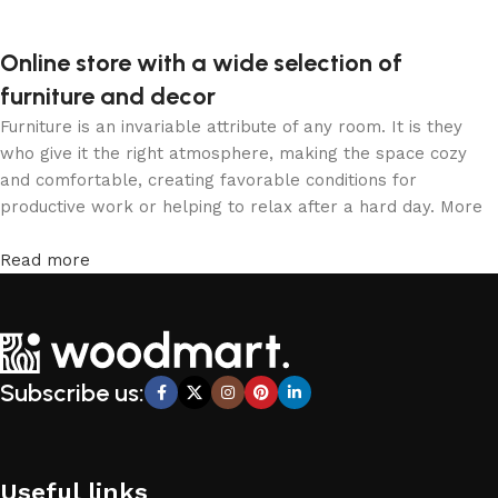
Online store with a wide selection of
furniture and decor
Furniture is an invariable attribute of any room. It is they
who give it the right atmosphere, making the space cozy
and comfortable, creating favorable conditions for
productive work or helping to relax after a hard day. More
and more often, customers want to place an order in an
online store, when you can sit down at the computer in your
Read more
free time, arrange the furniture in the photo and calmly buy
the furniture you like. The online store has a large catalog
of furniture: both home and office furniture are available.
Furniture production is a modern form of art
Subscribe us:
Furniture manufacturers, as well as manufacturers of other
home goods, are full of amazing offers: we often come
across both standard mass-produced products and unique
creations - furniture from professional craftsmen, which will
Useful links