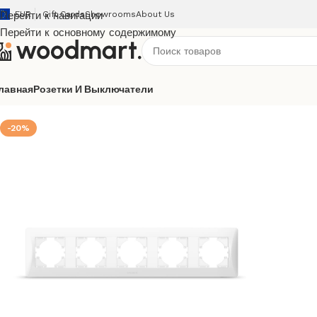
Перейти к навигации
EUR
Gift Cards
Showrooms
About Us
Перейти к основному содержимому
лавная
Розетки И Выключатели
Главная
/
Розетки и выключатели
/
Videx
/
Binera
/
Binera вну
-20%