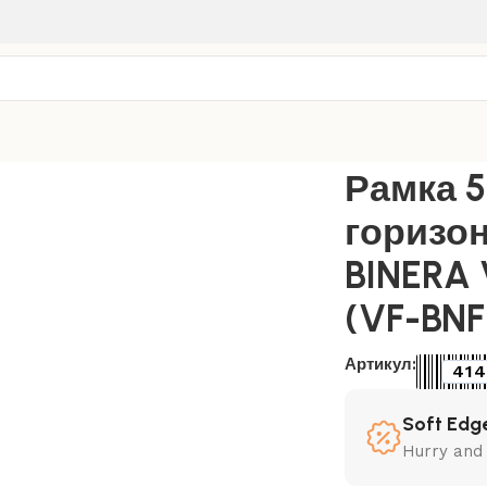
тренняя
/
Белый
/
Рамка 5-пост. горизонтальная BINERA Vi
Рамка 5
горизо
BINERA 
(VF-BN
Артикул:
414
Soft Edge
Hurry and