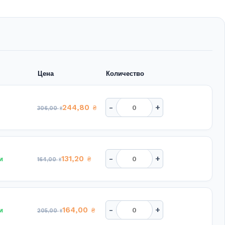
Цена
Количество
-
+
244,80
₴
306,00
₴
-
+
131,20
и
₴
164,00
₴
-
+
164,00
и
₴
205,00
₴