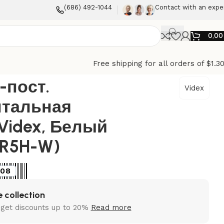
(686) 492-1044
Contact with an expe
0,0
Free shipping for all orders of $1.3
dex, Белый (VF-BNFR5H-W)
-пост.
Videx
нтальная
Videx, Белый
FR5H-W)
08
 collection
 get discounts up to 20%
Read more