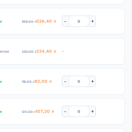
-
+
526,40
и
₴
658,00
₴
234,40
-
личии
₴
293,00
₴
-
+
92,00
и
₴
115,00
₴
-
+
107,20
и
₴
134,00
₴