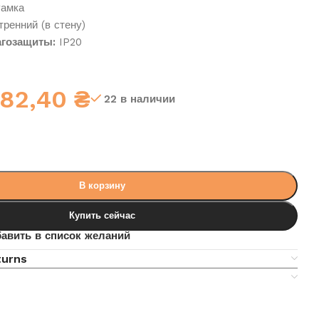
амка
ренний (в стену)
гозащиты:
IP20
82,40
₴
22 в наличии
В корзину
Купить сейчас
авить в список желаний
turns