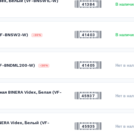
idex, Белый (VF-BNSW1L-W)
41384
В наличи
(VF-BNSW2-W)
41403
В наличи
-20%
(VF-BNDML200-W)
41405
Нет в на
-20%
ная BINERA Videx, Белая (VF-
45937
Нет в на
ERA Videx, Белый (VF-
45935
Нет в на