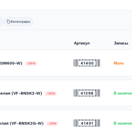
ь
Аксессуары
Артикул
Запасы
BNDM600-W)
41400
Мало
-20%
 Белая (VF-BNSK2-W)
41398
В наличи
-20%
 Белая (VF-BNSK2G-W)
41401
В наличи
-20%