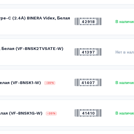
ype-C (2.4А) BINERA Videx, Белая
42918
В наличи
x, Белая (VF-BNSK2TVSATE-W)
41397
Нет в на
 Белая (VF-BNSK1-W)
41407
В наличи
-20%
Белая (VF-BNSK1G-W)
41410
В наличи
-20%