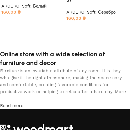
S)
ARDERO
,
Soft
,
Белый
160,00
₴
ARDERO
,
Soft
,
Серебро
160,00
₴
В корзину
В корзину
Online store with a wide selection of
furniture and decor
Furniture is an invariable attribute of any room. It is they
who give it the right atmosphere, making the space cozy
and comfortable, creating favorable conditions for
productive work or helping to relax after a hard day. More
and more often, customers want to place an order in an
online store, when you can sit down at the computer in your
Read more
free time, arrange the furniture in the photo and calmly buy
the furniture you like. The online store has a large catalog
of furniture: both home and office furniture are available.