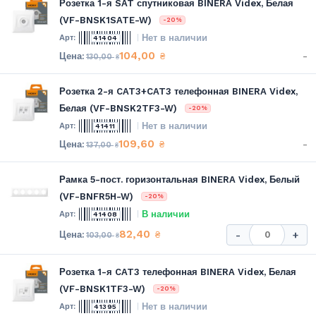
Розетка 1-я SAT спутниковая BINERA Videx, Белая
(VF-BNSK1SATE-W)
-20%
Нет в наличии
41404
104,00
-
₴
130,00
₴
Розетка 2-я CAT3+CAT3 телефонная BINERA Videx,
Белая (VF-BNSK2TF3-W)
-20%
Нет в наличии
41411
109,60
-
₴
137,00
₴
Рамка 5-пост. горизонтальная BINERA Videx, Белый
(VF-BNFR5H-W)
-20%
В наличии
41408
82,40
₴
-
+
103,00
₴
Розетка 1-я CAT3 телефонная BINERA Videx, Белая
(VF-BNSK1TF3-W)
-20%
Нет в наличии
41395