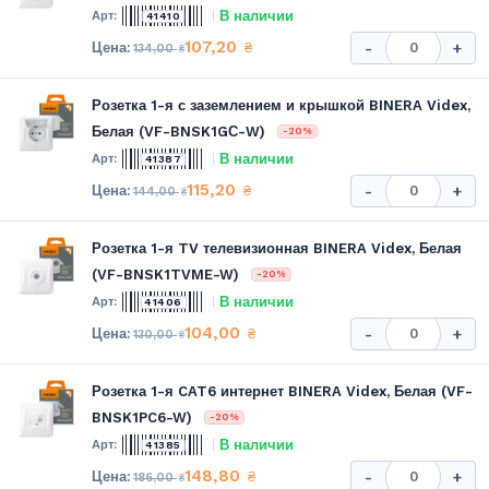
В наличии
41410
107,20
₴
-
+
134,00
₴
Розетка 1-я с заземлением и крышкой BINERA Videx,
Белая (VF-BNSK1GС-W)
-20%
В наличии
41387
115,20
₴
-
+
144,00
₴
Розетка 1-я TV телевизионная BINERA Videx, Белая
(VF-BNSK1TVME-W)
-20%
В наличии
41406
104,00
₴
-
+
130,00
₴
Розетка 1-я CAT6 интернет BINERA Videx, Белая (VF-
BNSK1PC6-W)
-20%
В наличии
41385
148,80
₴
-
+
186,00
₴