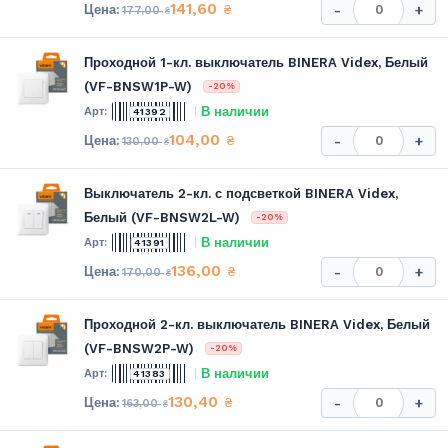
141,60
₴
-
+
177,00
₴
Проходной 1-кл. выключатель BINERA Videx, Белый
(VF-BNSW1P-W)
-20%
В наличии
41392
104,00
₴
-
+
130,00
₴
Выключатель 2-кл. с подсветкой BINERA Videx,
Белый (VF-BNSW2L-W)
-20%
В наличии
41391
136,00
₴
-
+
170,00
₴
Проходной 2-кл. выключатель BINERA Videx, Белый
(VF-BNSW2P-W)
-20%
В наличии
41383
130,40
₴
-
+
163,00
₴