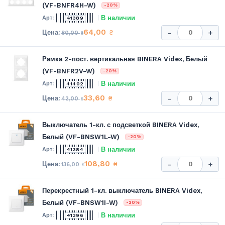
(VF-BNFR4H-W)
-20%
В наличии
41389
64,00
₴
-
+
80,00
₴
Рамка 2-пост. вертикальная BINERA Videx, Белый
(VF-BNFR2V-W)
-20%
В наличии
41402
33,60
₴
-
+
42,00
₴
Выключатель 1-кл. с подсветкой BINERA Videx,
Белый (VF-BNSW1L-W)
-20%
В наличии
41384
108,80
₴
-
+
136,00
₴
Перекрестный 1-кл. выключатель BINERA Videx,
Белый (VF-BNSW1I-W)
-20%
В наличии
41396