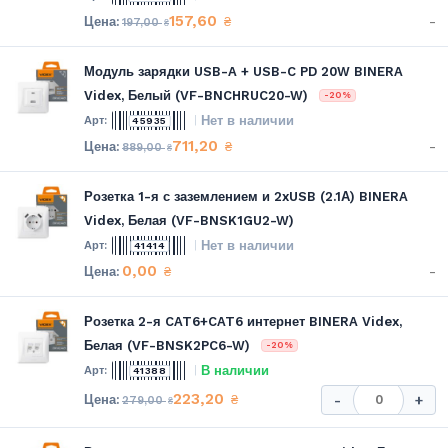
157,60
-
₴
197,00
₴
Модуль зарядки USB-A + USB-C PD 20W BINERA
Videx, Белый (VF-BNCHRUC20-W)
-20%
Нет в наличии
45935
711,20
-
₴
889,00
₴
Розетка 1-я с заземлением и 2xUSB (2.1А) BINERA
Videx, Белая (VF-BNSK1GU2-W)
Нет в наличии
41414
0,00
-
₴
Розетка 2-я CAT6+CAT6 интернет BINERA Videx,
Белая (VF-BNSK2PC6-W)
-20%
В наличии
41388
223,20
₴
-
+
279,00
₴