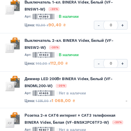
Выключатель 1-кл. BINERA Videx, Белый (VF-
BNSW1-W)
-20%
В наличии
41390
90,40
₴
-
+
113,00
₴
Выключатель 2-кл. BINERA Videx, Белый (VF-
BNSW2-W)
-20%
В наличии
41403
112,00
₴
-
+
140,00
₴
Диммер LED 200Вт BINERA Videx, Белый (VF-
BNDML200-W)
-20%
Нет в наличии
41405
1 068,00
-
₴
1 335,00
₴
Розетка 2-я CAT6 интернет + CAT3 телефонная
BINERA Videx, Белая (VF-BNSK2PC6TF3-W)
-20%
Нет в наличии
45937