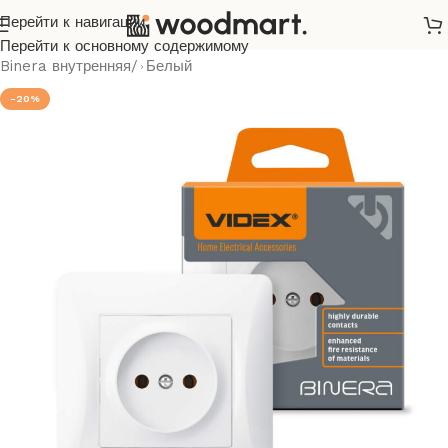
Перейти к навигации
Главная
/
Розетки и выключатели
/
Videx
/
Binera
/
Перейти к основному содержимому
Binera внутренняя
/
Белый
-20%