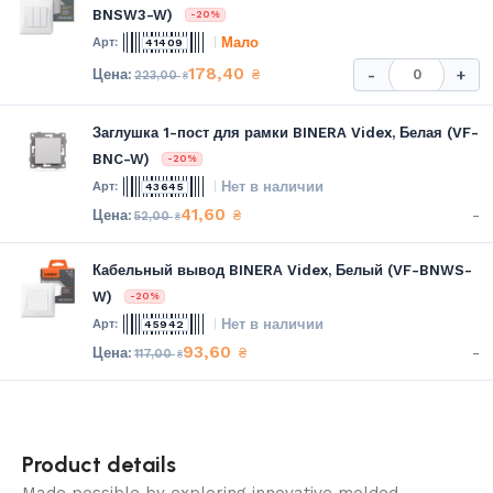
BNSW3-W)
-20%
Мало
41409
178,40
₴
-
+
223,00
₴
Заглушка 1-пост для рамки BINERA Videx, Белая (VF-
BNC-W)
-20%
Нет в наличии
43645
41,60
-
₴
52,00
₴
Кабельный вывод BINERA Videx, Белый (VF-BNWS-
W)
-20%
Нет в наличии
45942
93,60
-
₴
117,00
₴
Product details
Made possible by exploring innovative molded