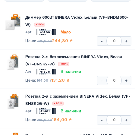
Диммер 600Вт BINERA Videx, Белый (VF-BNDM600-
W)
-20%
Мало
41400
244,80
₴
-
+
306,00
₴
Розетка 2-я без заземления BINERA Videx, Белая
(VF-BNSK2-W)
-20%
В наличии
41398
131,20
₴
-
+
164,00
₴
Розетка 2-я с заземлением BINERA Videx, Белая (VF-
BNSK2G-W)
-20%
В наличии
41401
164,00
₴
-
+
205,00
₴