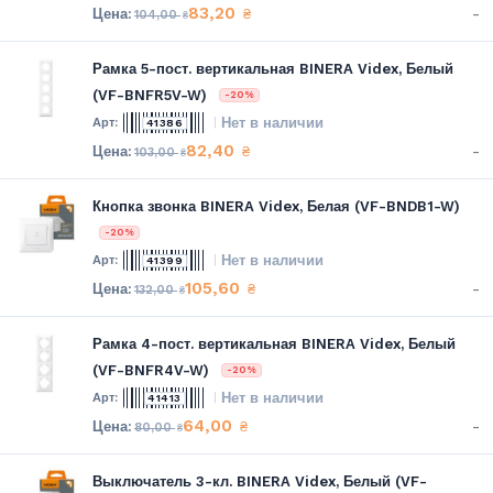
83,20
-
₴
104,00
₴
Рамка 5-пост. вертикальная BINERA Videx, Белый
(VF-BNFR5V-W)
-20%
Нет в наличии
41386
82,40
-
₴
103,00
₴
Кнопка звонка BINERA Videx, Белая (VF-BNDB1-W)
-20%
Нет в наличии
41399
105,60
-
₴
132,00
₴
Рамка 4-пост. вертикальная BINERA Videx, Белый
(VF-BNFR4V-W)
-20%
Нет в наличии
41413
64,00
-
₴
80,00
₴
Выключатель 3-кл. BINERA Videx, Белый (VF-