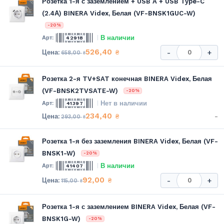
Розетка 1-я с заземлением + USB A + USB Type-C
(2.4А) BINERA Videx, Белая (VF-BNSK1GUC-W)
-20%
В наличии
42918
526,40
₴
-
+
658,00
₴
Розетка 2-я TV+SAT конечная BINERA Videx, Белая
(VF-BNSK2TVSATE-W)
-20%
Нет в наличии
41397
234,40
-
₴
293,00
₴
Розетка 1-я без заземления BINERA Videx, Белая (VF-
BNSK1-W)
-20%
В наличии
41407
92,00
₴
-
+
115,00
₴
Розетка 1-я с заземлением BINERA Videx, Белая (VF-
BNSK1G-W)
-20%