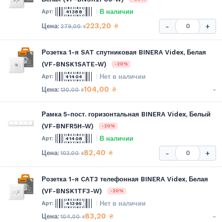
В наличии
41388
223,20
₴
-
+
279,00
₴
Розетка 1-я SAT спутниковая BINERA Videx, Белая
(VF-BNSK1SATE-W)
-20%
Нет в наличии
41404
104,00
-
₴
130,00
₴
Рамка 5-пост. горизонтальная BINERA Videx, Белый
(VF-BNFR5H-W)
-20%
В наличии
41408
82,40
₴
-
+
103,00
₴
Розетка 1-я CAT3 телефонная BINERA Videx, Белая
(VF-BNSK1TF3-W)
-20%
Нет в наличии
41395
83,20
-
₴
104,00
₴