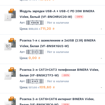
Модуль зарядки USB-A + USB-C PD 20W BINERA
Videx, Белый (VF-BNCHRUC20-W)
-20%
Нет в наличии
45935
711,20
-
₴
889,00
₴
Розетка 1-я с заземлением и 2xUSB (2.1А) BINERA
Videx, Белая (VF-BNSK1GU2-W)
Нет в наличии
41414
0,00
-
₴
Розетка 2-я CAT3+CAT3 телефонная BINERA Videx,
Белая (VF-BNSK2TF3-W)
-20%
Нет в наличии
41411
109,60
-
₴
137,00
₴
Розетка 2-я CAT6+CAT6 интернет BINERA Videx,
Белая (VF-BNSK2PC6-W)
-20%