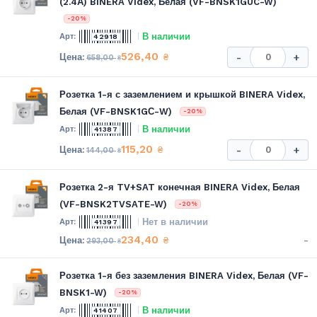
(2.4А) BINERA Videx, Белая (VF-BNSK1GUC-W)
-20%
В наличии
42918
526,40
₴
-
+
658,00
₴
Розетка 1-я с заземлением и крышкой BINERA Videx,
Белая (VF-BNSK1GС-W)
-20%
В наличии
41387
115,20
₴
-
+
144,00
₴
Розетка 2-я TV+SAT конечная BINERA Videx, Белая
(VF-BNSK2TVSATE-W)
-20%
Нет в наличии
41397
234,40
-
₴
293,00
₴
Розетка 1-я без заземления BINERA Videx, Белая (VF-
BNSK1-W)
-20%
В наличии
41407