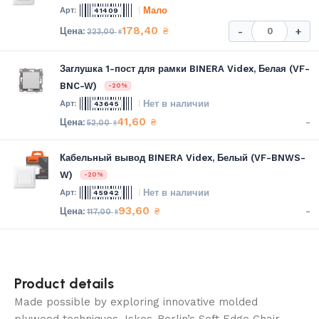
Мало
41409
178,40
₴
-
+
223,00
₴
Заглушка 1-пост для рамки BINERA Videx, Белая (VF-
BNC-W)
-20%
Нет в наличии
43645
41,60
-
₴
52,00
₴
Кабельный вывод BINERA Videx, Белый (VF-BNWS-
W)
-20%
Нет в наличии
45942
93,60
-
₴
117,00
₴
Product details
Made possible by exploring innovative molded
plywood techniques, Iskos-Berlin’s Soft Edge Chair