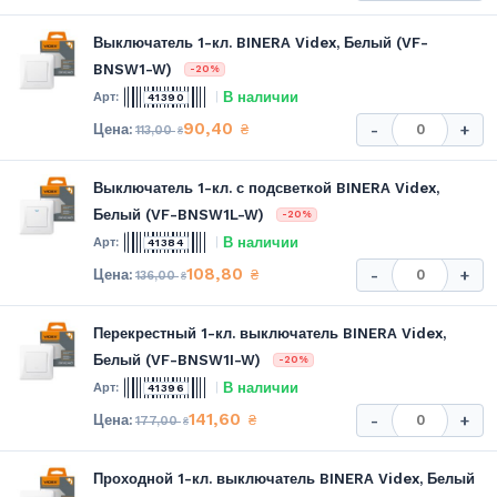
Выключатель 1-кл. BINERA Videx, Белый (VF-
BNSW1-W)
-20%
В наличии
41390
90,40
₴
-
+
113,00
₴
Выключатель 1-кл. с подсветкой BINERA Videx,
Белый (VF-BNSW1L-W)
-20%
В наличии
41384
108,80
₴
-
+
136,00
₴
Перекрестный 1-кл. выключатель BINERA Videx,
Белый (VF-BNSW1I-W)
-20%
В наличии
41396
141,60
₴
-
+
177,00
₴
Проходной 1-кл. выключатель BINERA Videx, Белый