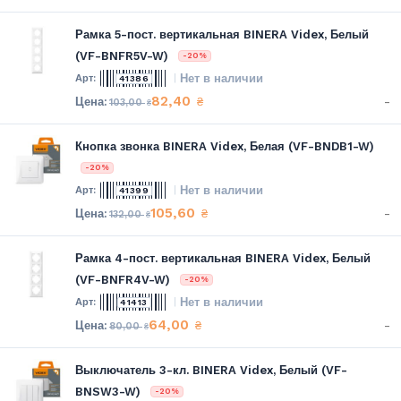
Рамка 5-пост. вертикальная BINERA Videx, Белый
(VF-BNFR5V-W)
-20%
Нет в наличии
41386
82,40
-
₴
103,00
₴
Кнопка звонка BINERA Videx, Белая (VF-BNDB1-W)
-20%
Нет в наличии
41399
105,60
-
₴
132,00
₴
Рамка 4-пост. вертикальная BINERA Videx, Белый
(VF-BNFR4V-W)
-20%
Нет в наличии
41413
64,00
-
₴
80,00
₴
Выключатель 3-кл. BINERA Videx, Белый (VF-
BNSW3-W)
-20%