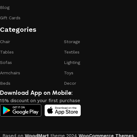
continuous joint work did not give reason to doubt their
Blog
reliability and honesty. All of them guarantee the high quality
Gift Cards
of their products, excellent operational characteristics,
attractive appearance of the products, a long period of use
Categories​
of the furniture, as well as safety.
Chair
Storage
Tables
Textiles
Sofas
Lighting
Armchairs
Toys
Beds
Decor
Download App on Mobile:
15% discount on your first purchase
Based on
WoodMart
theme
2024
WooCommerce Themes
.