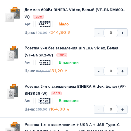
Диммер 600Вт BINERA Videx, Белый (VF-BNDM600-
W)
-20%
Мало
41400
244,80
₴
-
+
306,00
₴
Розетка 2-я без заземления BINERA Videx, Белая
(VF-BNSK2-W)
-20%
В наличии
41398
131,20
₴
-
+
164,00
₴
Розетка 2-я с заземлением BINERA Videx, Белая (VF-
BNSK2G-W)
-20%
В наличии
41401
164,00
₴
-
+
205,00
₴
Розетка 1-я с заземлением + USB A + USB Type-C