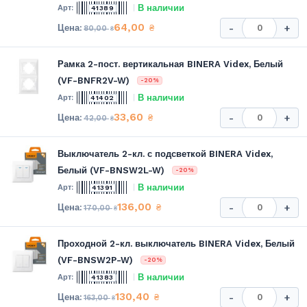
В наличии
41389
64,00
₴
-
+
80,00
₴
Рамка 2-пост. вертикальная BINERA Videx, Белый
(VF-BNFR2V-W)
-20%
В наличии
41402
33,60
₴
-
+
42,00
₴
Выключатель 2-кл. с подсветкой BINERA Videx,
Белый (VF-BNSW2L-W)
-20%
В наличии
41391
136,00
₴
-
+
170,00
₴
Проходной 2-кл. выключатель BINERA Videx, Белый
(VF-BNSW2P-W)
-20%
В наличии
41383
130,40
₴
-
+
163,00
₴