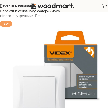
Перейти к навигации
Главная
/
Розетки и выключатели
/
Videx
/
Binera
/
Перейти к основному содержимому
Binera внутренняя
/
Белый
-20%