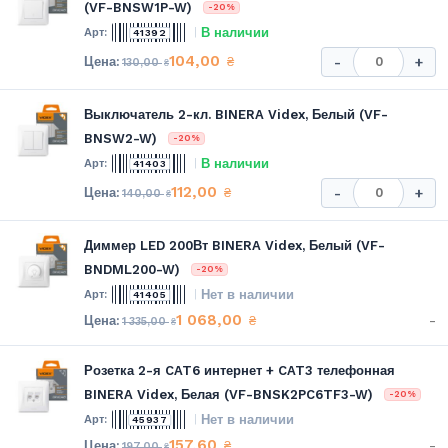
(VF-BNSW1P-W)
-20%
В наличии
41392
104,00
₴
-
+
130,00
₴
Выключатель 2-кл. BINERA Videx, Белый (VF-
BNSW2-W)
-20%
В наличии
41403
112,00
₴
-
+
140,00
₴
Диммер LED 200Вт BINERA Videx, Белый (VF-
BNDML200-W)
-20%
Нет в наличии
41405
1 068,00
-
₴
1 335,00
₴
Розетка 2-я CAT6 интернет + CAT3 телефонная
BINERA Videx, Белая (VF-BNSK2PC6TF3-W)
-20%
Нет в наличии
45937
157,60
-
₴
197,00
₴