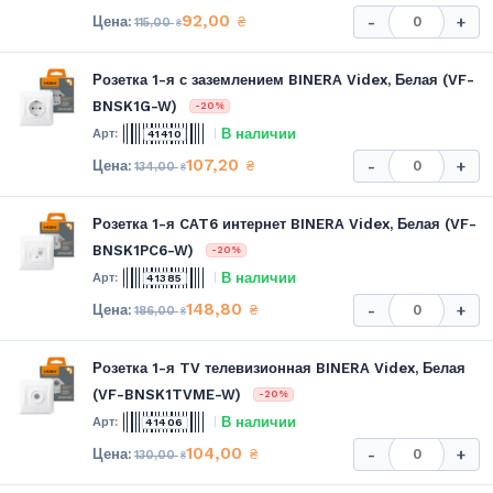
92,00
₴
-
+
115,00
₴
Розетка 1-я с заземлением BINERA Videx, Белая (VF-
BNSK1G-W)
-20%
В наличии
41410
107,20
₴
-
+
134,00
₴
Розетка 1-я CAT6 интернет BINERA Videx, Белая (VF-
BNSK1PC6-W)
-20%
В наличии
41385
148,80
₴
-
+
186,00
₴
Розетка 1-я TV телевизионная BINERA Videx, Белая
(VF-BNSK1TVME-W)
-20%
В наличии
41406
104,00
₴
-
+
130,00
₴