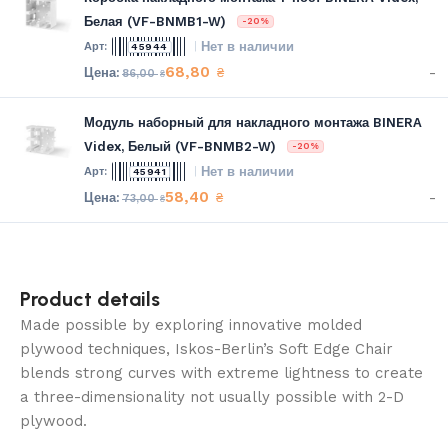
Белая (VF-BNMB1-W)
-20%
Нет в наличии
45944
68,80
-
₴
86,00
₴
Модуль наборный для накладного монтажа BINERA
Videx, Белый (VF-BNMB2-W)
-20%
Нет в наличии
45941
58,40
-
₴
73,00
₴
Product details
Made possible by exploring innovative molded
plywood techniques, Iskos-Berlin’s Soft Edge Chair
blends strong curves with extreme lightness to create
a three-dimensionality not usually possible with 2-D
plywood.