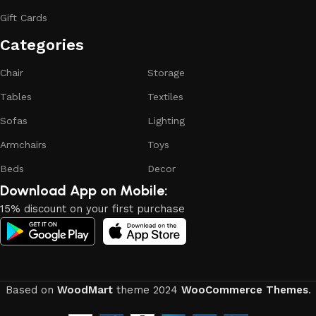
reliability and honesty. All of them guarantee the high quality
Gift Cards
of their products, excellent operational characteristics,
attractive appearance of the products, a long period of use
Categories​
of the furniture, as well as safety.
Chair
Storage
Tables
Textiles
Sofas
Lighting
Armchairs
Toys
Beds
Decor
Download App on Mobile:
15% discount on your first purchase
Based on
WoodMart
theme
2024
WooCommerce Themes
.