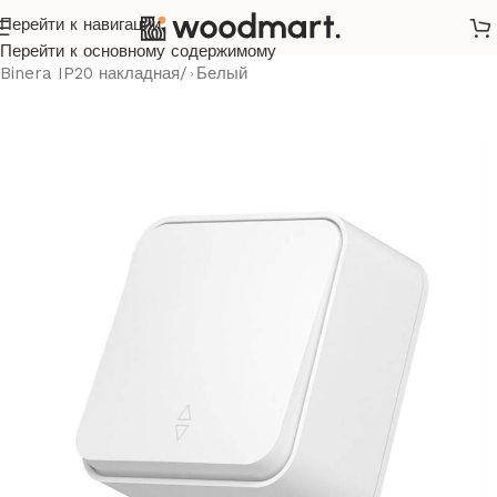
Перейти к навигации
Главная
/
Розетки и выключатели
/
Videx
/
Binera
/
Перейти к основному содержимому
Binera IP20 накладная
/
Белый