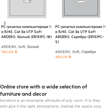
PC-розетка компьютерная 1-
PC-розетка компьютерная 1-
я RJ45, Cat.5e UTP Soft
я RJ45, Cat.5e UTP Soft
ARDERO, Белый (ER151PC-W)
ARDERO, Серебро (ER151PC-
S)
ARDERO
,
Soft
,
Белый
160,00
₴
ARDERO
,
Soft
,
Серебро
160,00
₴
В корзину
В корзину
Online store with a wide selection of
furniture and decor
Furniture is an invariable attribute of any room. It is they
who give it the right atmosphere, making the space cozy