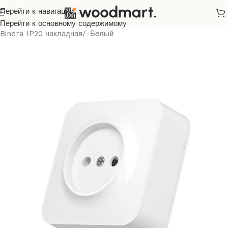
Перейти к навигации
Главная
/
Розетки и выключатели
/
Videx
/
Binera
/
Перейти к основному содержимому
Binera IP20 накладная
/
Белый