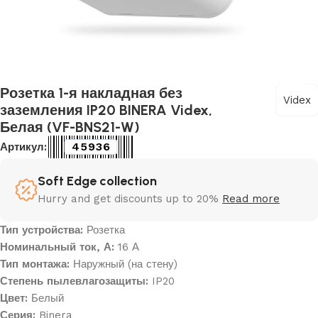
Розетка 1-я накладная без
Videx
заземления IP20 BINERA Videx,
Белая (VF-BNS21-W)
45936
Артикул:
Soft Edge collection
Hurry and get discounts up to 20%
Read more
Тип устройства:
Розетка
Номинальный ток, А:
16 А
Тип монтажа:
Наружный (на стену)
Степень пылевлагозащиты:
IP20
Цвет:
Белый
Серия:
Binera