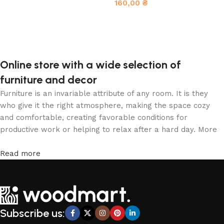
160,00
₴
В корзину
В корзину
Online store with a wide selection of
furniture and decor
Furniture is an invariable attribute of any room. It is they
who give it the right atmosphere, making the space cozy
and comfortable, creating favorable conditions for
productive work or helping to relax after a hard day. More
and more often, customers want to place an order in an
online store, when you can sit down at the computer in your
Read more
free time, arrange the furniture in the photo and calmly buy
the furniture you like. The online store has a large catalog
of furniture: both home and office furniture are available.
Furniture production is a modern form of art
Subscribe us:
Furniture manufacturers, as well as manufacturers of other