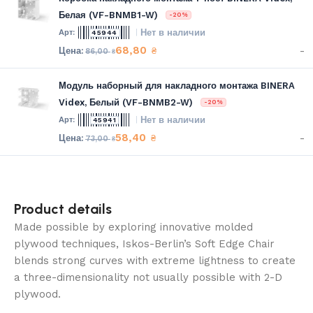
Белая (VF-BNMB1-W)
-20%
Нет в наличии
45944
68,80
-
₴
86,00
₴
Модуль наборный для накладного монтажа BINERA
Videx, Белый (VF-BNMB2-W)
-20%
Нет в наличии
45941
58,40
-
₴
73,00
₴
Product details
Made possible by exploring innovative molded
plywood techniques, Iskos-Berlin’s Soft Edge Chair
blends strong curves with extreme lightness to create
a three-dimensionality not usually possible with 2-D
plywood.