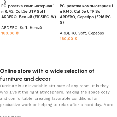
PC-розетка компьютерная 1-
PC-розетка компьютерная 1-
я RJ45, Cat.5e UTP Soft
я RJ45, Cat.5e UTP Soft
ARDERO, Белый (ER151PC-W)
ARDERO, Серебро (ER151PC-
S)
ARDERO
,
Soft
,
Белый
160,00
₴
ARDERO
,
Soft
,
Серебро
160,00
₴
В корзину
В корзину
Online store with a wide selection of
furniture and decor
Furniture is an invariable attribute of any room. It is they
who give it the right atmosphere, making the space cozy
and comfortable, creating favorable conditions for
productive work or helping to relax after a hard day. More
and more often, customers want to place an order in an