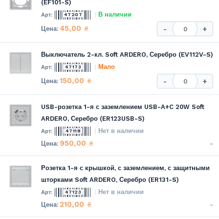
(EF101-S)
В наличии
47207
45,00
₴
-
+
Выключатель 2-кл. Soft ARDERO, Серебро (EV112V-S)
Мало
47173
150,00
₴
-
+
USB-розетка 1-я с заземлением USB-A+C 20W Soft
ARDERO, Серебро (ER123USB-S)
Нет в наличии
47118
950,00
-
₴
Розетка 1-я с крышкой, с заземлением, с защитными
шторками Soft ARDERO, Серебро (ER131-S)
Нет в наличии
47123
210,00
-
₴