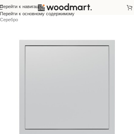
Перейти к навигации
Главная
/
Розетки и выключатели
/
ARDERO
/
Soft
/
Перейти к основному содержимому
Серебро