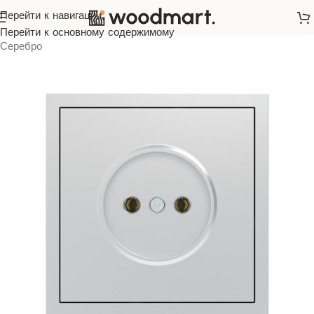
Перейти к навигации
Главная
/
Розетки и выключатели
/
ARDERO
/
Soft
/
Перейти к основному содержимому
Серебро