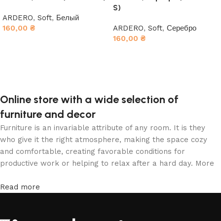
S)
ARDERO
,
Soft
,
Белый
160,00
₴
ARDERO
,
Soft
,
Серебро
160,00
₴
В корзину
В корзину
Online store with a wide selection of
furniture and decor
Furniture is an invariable attribute of any room. It is they
who give it the right atmosphere, making the space cozy
and comfortable, creating favorable conditions for
productive work or helping to relax after a hard day. More
and more often, customers want to place an order in an
online store, when you can sit down at the computer in your
Read more
free time, arrange the furniture in the photo and calmly buy
the furniture you like. The online store has a large catalog