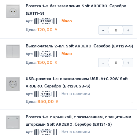
Розетка 1-я без заземления Soft ARDERO, Серебро
(ER111-S)
Мало
47098
120,00
₴
-
+
Выключатель 2-кл. Soft ARDERO, Серебро (EV112V-S)
Мало
47173
150,00
₴
-
+
USB-розетка 1-я с заземлением USB-A+C 20W Soft
ARDERO, Серебро (ER123USB-S)
Нет в наличии
47118
950,00
-
₴
Розетка 1-я с крышкой, с заземлением, с защитными
шторками Soft ARDERO, Серебро (ER131-S)
Нет в наличии
47123