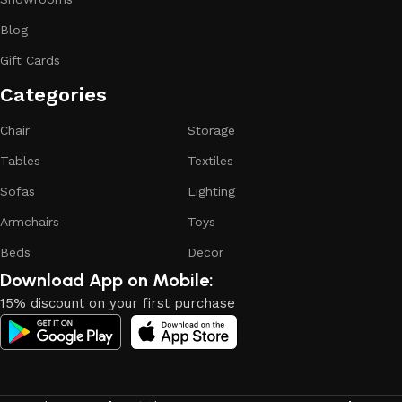
products from proven companies. Who for many years of
continuous joint work did not give reason to doubt their
Blog
reliability and honesty. All of them guarantee the high quality
Gift Cards
of their products, excellent operational characteristics,
attractive appearance of the products, a long period of use
Categories​
of the furniture, as well as safety.
Chair
Storage
Tables
Textiles
Sofas
Lighting
Armchairs
Toys
Beds
Decor
Download App on Mobile:
15% discount on your first purchase