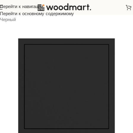
Перейти к навигации
Главная
/
Розетки и выключатели
/
ARDERO
/
Soft
/
Перейти к основному содержимому
Черный