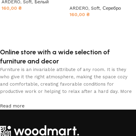
ARDERO
,
Soft
,
Белый
160,00
₴
ARDERO
,
Soft
,
Серебро
160,00
₴
В корзину
В корзину
Online store with a wide selection of
furniture and decor
Furniture is an invariable attribute of any room. It is they
who give it the right atmosphere, making the space cozy
and comfortable, creating favorable conditions for
productive work or helping to relax after a hard day. More
and more often, customers want to place an order in an
online store, when you can sit down at the computer in your
Read more
free time, arrange the furniture in the photo and calmly buy
the furniture you like. The online store has a large catalog
of furniture: both home and office furniture are available.
Furniture production is a modern form of art