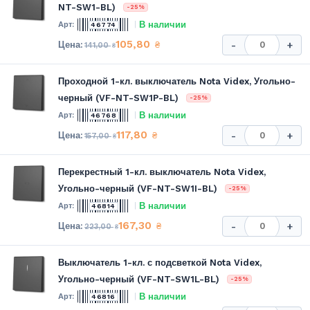
NT-SW1-BL)
-25%
В наличии
46774
105,80
₴
-
+
141,00
₴
Проходной 1-кл. выключатель Nota Videx, Угольно-
черный (VF-NT-SW1P-BL)
-25%
В наличии
46768
117,80
₴
-
+
157,00
₴
Перекрестный 1-кл. выключатель Nota Videx,
Угольно-черный (VF-NT-SW1I-BL)
-25%
В наличии
46814
167,30
₴
-
+
223,00
₴
Выключатель 1-кл. с подсветкой Nota Videx,
Угольно-черный (VF-NT-SW1L-BL)
-25%
В наличии
46816