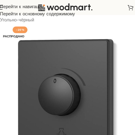
Перейти к навигации
Главная
/
Розетки и выключатели
/
Videx
/
Nota
/
Перейти к основному содержимому
Угольно-чёрный
-25%
РАСПРОДАНО