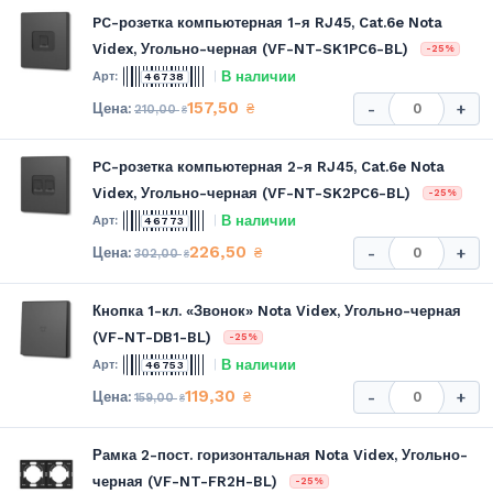
PC-розетка компьютерная 1-я RJ45, Cat.6e Nota
Videx, Угольно-черная (VF-NT-SK1PC6-BL)
-25%
В наличии
46738
157,50
₴
-
+
210,00
₴
PC-розетка компьютерная 2-я RJ45, Cat.6e Nota
Videx, Угольно-черная (VF-NT-SK2PC6-BL)
-25%
В наличии
46773
226,50
₴
-
+
302,00
₴
Кнопка 1-кл. «Звонок» Nota Videx, Угольно-черная
(VF-NT-DB1-BL)
-25%
В наличии
46753
119,30
₴
-
+
159,00
₴
Рамка 2-пост. горизонтальная Nota Videx, Угольно-
черная (VF-NT-FR2H-BL)
-25%