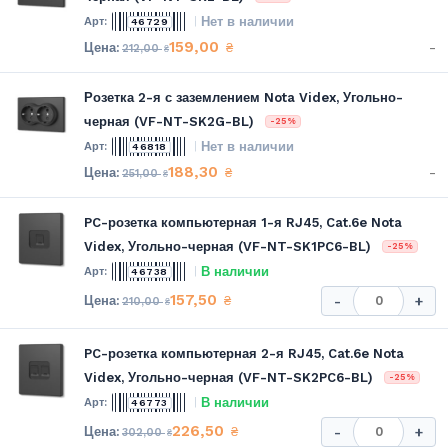
Нет в наличии
46729
159,00
-
₴
212,00
₴
Розетка 2-я с заземлением Nota Videx, Угольно-
черная (VF-NT-SK2G-BL)
-25%
Нет в наличии
46818
188,30
-
₴
251,00
₴
PC-розетка компьютерная 1-я RJ45, Cat.6e Nota
Videx, Угольно-черная (VF-NT-SK1PC6-BL)
-25%
В наличии
46738
157,50
₴
-
+
210,00
₴
PC-розетка компьютерная 2-я RJ45, Cat.6e Nota
Videx, Угольно-черная (VF-NT-SK2PC6-BL)
-25%
В наличии
46773
226,50
₴
-
+
302,00
₴