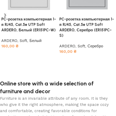
PC-розетка компьютерная 1-
PC-розетка компьютерная 1-
я RJ45, Cat.5e UTP Soft
я RJ45, Cat.5e UTP Soft
ARDERO, Белый (ER151PC-W)
ARDERO, Серебро (ER151PC-
S)
ARDERO
,
Soft
,
Белый
160,00
₴
ARDERO
,
Soft
,
Серебро
160,00
₴
В корзину
В корзину
Online store with a wide selection of
furniture and decor
Furniture is an invariable attribute of any room. It is they
who give it the right atmosphere, making the space cozy
and comfortable, creating favorable conditions for