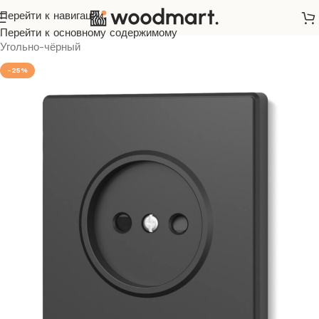
Перейти к навигации
Главная
/
Розетки и выключатели
/
Videx
/
Nota
/
Перейти к основному содержимому
Угольно-чёрный
-25%