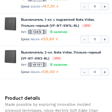
167,30
₴
-
+
223,00
₴
Выключатель 1-кл. с подсветкой Nota Videx,
Угольно-черный (VF-NT-SW1L-BL)
-25%
В наличии
46816
123,80
₴
-
+
165,00
₴
Выключатель 2-кл. Nota Videx, Угольно-черный
(VF-NT-SW2-BL)
-25%
В наличии
46797
126,00
₴
-
+
168,00
₴
Product details
Made possible by exploring innovative molded
plywood techniques, Iskos-Berlin’s Soft Edge Chair