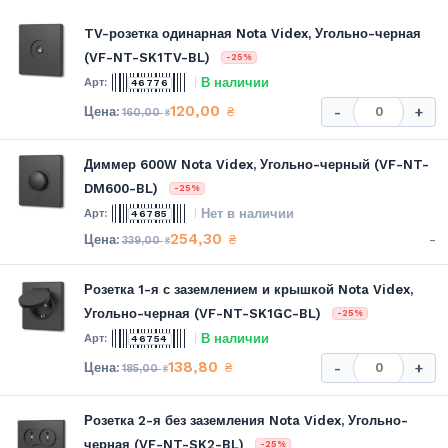
TV-розетка одинарная Nota Videx, Угольно-черная
(VF-NT-SK1TV-BL)
-25%
В наличии
46776
120,00
₴
-
+
160,00
₴
Диммер 600W Nota Videx, Угольно-черный (VF-NT-
DM600-BL)
-25%
Нет в наличии
46785
254,30
-
₴
339,00
₴
Розетка 1-я с заземлением и крышкой Nota Videx,
Угольно-черная (VF-NT-SK1GC-BL)
-25%
В наличии
46754
138,80
₴
-
+
185,00
₴
Розетка 2-я без заземления Nota Videx, Угольно-
черная (VF-NT-SK2-BL)
-25%