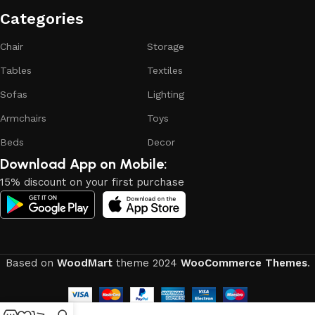
attractive appearance of the products, a long period of use
Categories​
of the furniture, as well as safety.
Chair
Storage
Tables
Textiles
Sofas
Lighting
Armchairs
Toys
Beds
Decor
Download App on Mobile:
15% discount on your first purchase
Based on
WoodMart
theme
2024
WooCommerce Themes
.