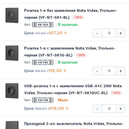
Розетка 1-я без заземления Nota Videx, Угольно-
черная (VF-NT-SK1-BL)
-25%
В наличии
46760
107,30
₴
-
+
143,00
₴
Розетка 1-я с заземлением Nota Videx, Угольно-
черная (VF-NT-SK1G-BL)
-25%
В наличии
46783
119,30
₴
-
+
159,00
₴
USB-розетка 1-я с заземлением USB-A+C 20W Nota
Videx, Угольно-черная (VF-NT-SK1GUC-BL)
-25%
Мало
46748
516,00
₴
-
+
688,00
₴
Проходной 2-кл. выключатель Nota Videx, Угольно-