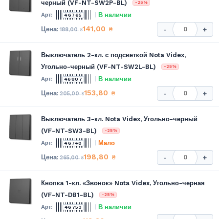
черный (VF-NT-SW2P-BL)
-25%
В наличии
46765
141,00
₴
-
+
188,00
₴
Выключатель 2-кл. с подсветкой Nota Videx,
Угольно-черный (VF-NT-SW2L-BL)
-25%
В наличии
46807
153,80
₴
-
+
205,00
₴
Выключатель 3-кл. Nota Videx, Угольно-черный
(VF-NT-SW3-BL)
-25%
Мало
46740
198,80
₴
-
+
265,00
₴
Кнопка 1-кл. «Звонок» Nota Videx, Угольно-черная
(VF-NT-DB1-BL)
-25%
В наличии
46753