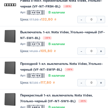
Рамка 5-пост. горизонтальная Nota Videx, Угольно-
черная (VF-NT-FR5H-BL)
-25%
В наличии
46756
132,80
₴
-
+
177,00
₴
Выключатель 1-кл. Nota Videx, Угольно-черный (VF-
NT-SW1-BL)
-25%
В наличии
46774
105,80
₴
-
+
141,00
₴
Проходной 1-кл. выключатель Nota Videx, Угольно-
черный (VF-NT-SW1P-BL)
-25%
В наличии
46768
117,80
₴
-
+
157,00
₴
Перекрестный 1-кл. выключатель Nota Videx,
Угольно-черный (VF-NT-SW1I-BL)
-25%
В наличии
46814