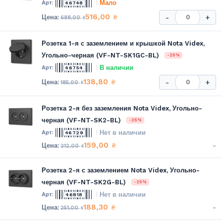
Мало
46748
516,00
₴
-
+
688,00
₴
Розетка 1-я с заземлением и крышкой Nota Videx,
Угольно-черная (VF-NT-SK1GC-BL)
-25%
В наличии
46754
138,80
₴
-
+
185,00
₴
Розетка 2-я без заземления Nota Videx, Угольно-
черная (VF-NT-SK2-BL)
-25%
Нет в наличии
46729
159,00
-
₴
212,00
₴
Розетка 2-я с заземлением Nota Videx, Угольно-
черная (VF-NT-SK2G-BL)
-25%
Нет в наличии
46818
188,30
-
₴
251,00
₴