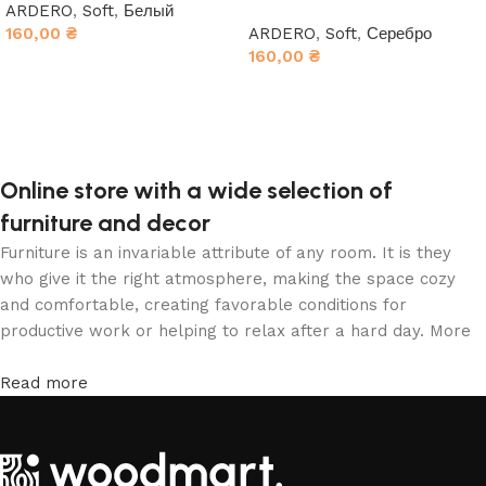
ARDERO
,
Soft
,
Белый
160,00
₴
ARDERO
,
Soft
,
Серебро
160,00
₴
В корзину
В корзину
Online store with a wide selection of
furniture and decor
Furniture is an invariable attribute of any room. It is they
who give it the right atmosphere, making the space cozy
and comfortable, creating favorable conditions for
productive work or helping to relax after a hard day. More
and more often, customers want to place an order in an
online store, when you can sit down at the computer in your
Read more
free time, arrange the furniture in the photo and calmly buy
the furniture you like. The online store has a large catalog
of furniture: both home and office furniture are available.