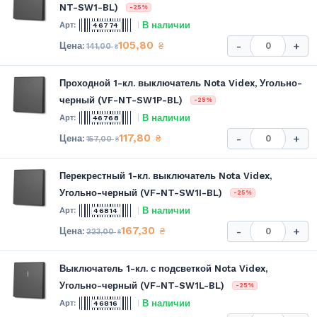
NT-SW1-BL)
-25%
В наличии
46774
105,80
₴
-
+
141,00
₴
Проходной 1-кл. выключатель Nota Videx, Угольно-
черный (VF-NT-SW1P-BL)
-25%
В наличии
46768
117,80
₴
-
+
157,00
₴
Перекрестный 1-кл. выключатель Nota Videx,
Угольно-черный (VF-NT-SW1I-BL)
-25%
В наличии
46814
167,30
₴
-
+
223,00
₴
Выключатель 1-кл. с подсветкой Nota Videx,
Угольно-черный (VF-NT-SW1L-BL)
-25%
В наличии
46816