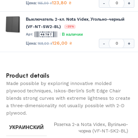
123,80
₴
-
+
165,00
₴
Выключатель 2-кл. Nota Videx, Угольно-черный
(VF-NT-SW2-BL)
-25%
В наличии
46797
126,00
₴
-
+
168,00
₴
Product details
Made possible by exploring innovative molded
plywood techniques, Iskos-Berlin’s Soft Edge Chair
blends strong curves with extreme lightness to create
a three-dimensionality not usually possible with 2-D
plywood.
Розетка 2-а Nota Videx, Вугільно-
УКРАИНСКИЙ
чорна (VF-NT-SK2-BL)