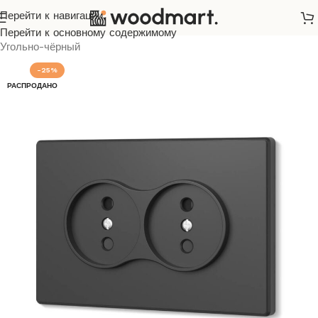
Перейти к навигации
Главная
/
Розетки и выключатели
/
Videx
/
Nota
/
Перейти к основному содержимому
Угольно-чёрный
-25%
РАСПРОДАНО