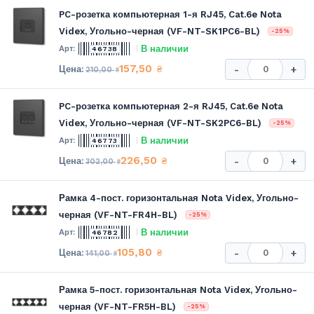
PC-розетка компьютерная 1-я RJ45, Cat.6e Nota
Videx, Угольно-черная (VF-NT-SK1PC6-BL)
-25%
В наличии
46738
157,50
₴
-
+
210,00
₴
PC-розетка компьютерная 2-я RJ45, Cat.6e Nota
Videx, Угольно-черная (VF-NT-SK2PC6-BL)
-25%
В наличии
46773
226,50
₴
-
+
302,00
₴
Рамка 4-пост. горизонтальная Nota Videx, Угольно-
черная (VF-NT-FR4H-BL)
-25%
В наличии
46782
105,80
₴
-
+
141,00
₴
Рамка 5-пост. горизонтальная Nota Videx, Угольно-
черная (VF-NT-FR5H-BL)
-25%