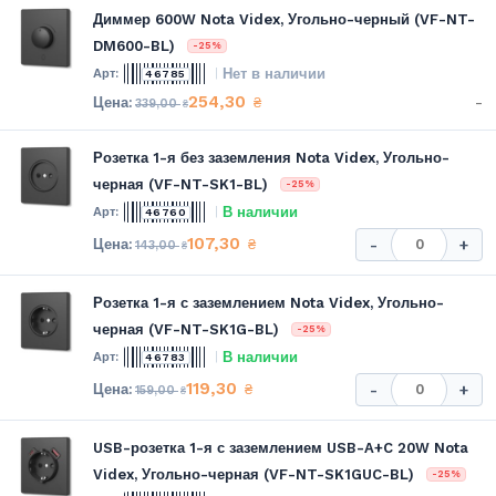
Диммер 600W Nota Videx, Угольно-черный (VF-NT-
DM600-BL)
-25%
Нет в наличии
46785
254,30
-
₴
339,00
₴
Розетка 1-я без заземления Nota Videx, Угольно-
черная (VF-NT-SK1-BL)
-25%
В наличии
46760
107,30
₴
-
+
143,00
₴
Розетка 1-я с заземлением Nota Videx, Угольно-
черная (VF-NT-SK1G-BL)
-25%
В наличии
46783
119,30
₴
-
+
159,00
₴
USB-розетка 1-я с заземлением USB-A+C 20W Nota
Videx, Угольно-черная (VF-NT-SK1GUC-BL)
-25%