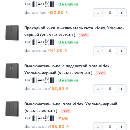
В наличии
46756
132,80
₴
-
+
177,00
₴
Проходной 2-кл. выключатель Nota Videx, Угольно-
черный (VF-NT-SW2P-BL)
-25%
В наличии
46765
141,00
₴
-
+
188,00
₴
Выключатель 2-кл. с подсветкой Nota Videx,
Угольно-черный (VF-NT-SW2L-BL)
-25%
В наличии
46807
153,80
₴
-
+
205,00
₴
Выключатель 3-кл. Nota Videx, Угольно-черный
(VF-NT-SW3-BL)
-25%
Мало
46740
198,80
₴
-
+
265,00
₴