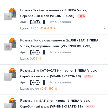
Розетка 1-я без заземления BINERA Videx,
Серебряный шелк (VF-BNSK1-SS)
-20%
Нет в наличии
41854
114,40
-
₴
143,00
₴
Розетка 1-я с заземлением и 2xUSB (2.1А) BINERA
Videx, Серебряный шелк (VF-BNSK1GU2-SS)
Нет в наличии
41859
0,03
-
₴
Розетка 2-я CAT6+CAT6 интернет BINERA Videx,
Серебряный шелк (VF-BNSK2PC6-SS)
-20%
Нет в наличии
41852
241,60
-
₴
302,00
₴
Розетка 1-я SAT спутниковая BINERA Videx,
Серебряный шелк (VF-BNSK1SATE-SS)
-20%