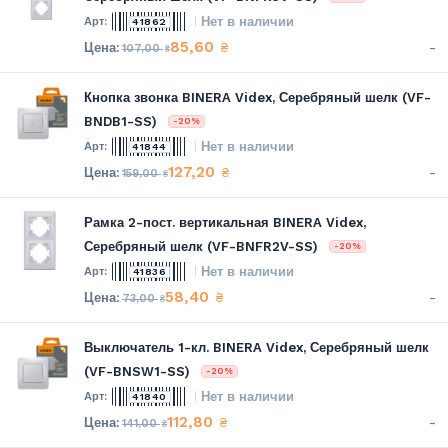
Нет в наличии
41862
85,60
-
₴
107,00
₴
Кнопка звонка BINERA Videx, Серебряный шелк (VF-
BNDB1-SS)
-20%
Нет в наличии
41844
127,20
-
₴
159,00
₴
Рамка 2-пост. вертикальная BINERA Videx,
Серебряный шелк (VF-BNFR2V-SS)
-20%
Нет в наличии
41836
58,40
-
₴
73,00
₴
Выключатель 1-кл. BINERA Videx, Серебряный шелк
(VF-BNSW1-SS)
-20%
Нет в наличии
41840
112,80
-
₴
141,00
₴