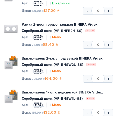
В наличии
41833
127,20
₴
-
+
159,00
₴
Рамка 2-пост. горизонтальная BINERA Videx,
Серебряный шелк (VF-BNFR2H-SS)
-20%
Мало
41847
58,40
₴
-
+
73,00
₴
Выключатель 2-кл. с подсветкой BINERA Videx,
Серебряный шелк (VF-BNSW2L-SS)
-20%
Мало
41842
164,00
₴
-
+
205,00
₴
Выключатель 1-кл. с подсветкой BINERA Videx,
Серебряный шелк (VF-BNSW1L-SS)
-20%
Мало
41834
132,00
₴
-
+
165,00
₴