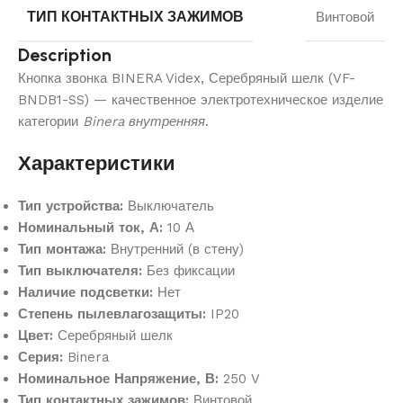
ТИП КОНТАКТНЫХ ЗАЖИМОВ
Винтовой
Description
Кнопка звонка BINERA Videx, Серебряный шелк (VF-
BNDB1-SS) — качественное электротехническое изделие
категории
Binera внутренняя
.
Характеристики
Тип устройства:
Выключатель
Номинальный ток, А:
10 А
Тип монтажа:
Внутренний (в стену)
Тип выключателя:
Без фиксации
Наличие подсветки:
Нет
Степень пылевлагозащиты:
IP20
Цвет:
Серебряный шелк
Серия:
Binera
Номинальное Напряжение, В:
250 V
Тип контактных зажимов:
Винтовой