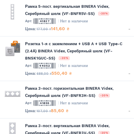
Рамка 5-пост. вертикальная BINERA Videx,
Серебряный шелк (VF-BNFR5V-SS)
-20%
Нет в наличии
41837
141,60
-
₴
177,00
₴
Розетка 1-я с заземлением + USB A + USB Type-C
(2.4А) BINERA Videx, Серебряный шелк (VF-
BNSK1GUC-SS)
-20%
Нет в наличии
44052
550,40
-
₴
688,00
₴
Рамка 3-пост. горизонтальная BINERA Videx,
Серебряный шелк (VF-BNFR3H-SS)
-20%
Нет в наличии
41855
85,60
-
₴
107,00
₴
Рамка 3-пост. вертикальная BINERA Videx,
Серебряный шелк (VF-BNFR3V-SS)
-20%