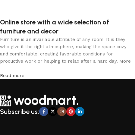
Online store with a wide selection of
furniture and decor
Furniture is an invariable attribute of any room. It is they
who give it the right atmosphere, making the space cozy
and comfortable, creating favorable conditions for
productive work or helping to relax after a hard day. More
and more often, customers want to place an order in an
online store, when you can sit down at the computer in your
Read more
free time, arrange the furniture in the photo and calmly buy
the furniture you like. The online store has a large catalog
of furniture: both home and office furniture are available.
Furniture production is a modern form of art
Subscribe us:
Furniture manufacturers, as well as manufacturers of other
home goods, are full of amazing offers: we often come
across both standard mass-produced products and unique