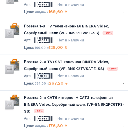
Нет в наличии
41843
169,60
-
₴
212,00
₴
Розетка 1-я TV телевизионная BINERA Videx,
Серебряный шелк (VF-BNSK1TVME-SS)
-20%
Нет в наличии
41839
128,00
-
₴
160,00
₴
Розетка 2-я TV+SAT конечная BINERA Videx,
Серебряный шелк (VF-BNSK2TVSATE-SS)
-20%
Нет в наличии
41848
267,20
-
₴
334,00
₴
Розетка 2-я CAT6 интернет + CAT3 телефонная
BINERA Videx, Серебряный шелк (VF-BNSK2PC6TF3-
SS)
-20%
Нет в наличии
41863
176,80
-
₴
221,00
₴