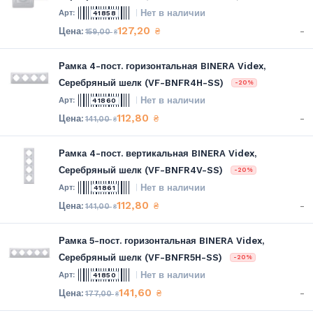
Нет в наличии
41858
127,20
-
₴
159,00
₴
Рамка 4-пост. горизонтальная BINERA Videx,
Серебряный шелк (VF-BNFR4H-SS)
-20%
Нет в наличии
41860
112,80
-
₴
141,00
₴
Рамка 4-пост. вертикальная BINERA Videx,
Серебряный шелк (VF-BNFR4V-SS)
-20%
Нет в наличии
41861
112,80
-
₴
141,00
₴
Рамка 5-пост. горизонтальная BINERA Videx,
Серебряный шелк (VF-BNFR5H-SS)
-20%
Нет в наличии
41850
141,60
-
₴
177,00
₴