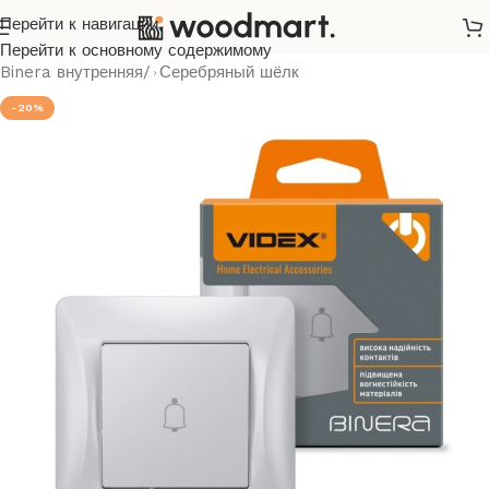
Перейти к навигации
Главная
/
Розетки и выключатели
/
Videx
/
Binera
/
Перейти к основному содержимому
Binera внутренняя
/
Серебряный шёлк
-20%