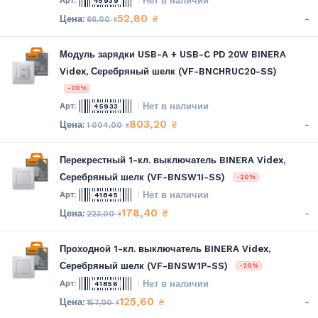
Нет в наличии
45939
52,80
-
₴
66,00
₴
Модуль зарядки USB-A + USB-C PD 20W BINERA
Videx, Серебряный шелк (VF-BNCHRUC20-SS)
-20%
Нет в наличии
45933
803,20
-
₴
1 004,00
₴
Перекрестный 1-кл. выключатель BINERA Videx,
Серебряный шелк (VF-BNSW1I-SS)
-20%
Нет в наличии
41845
178,40
-
₴
223,00
₴
Проходной 1-кл. выключатель BINERA Videx,
Серебряный шелк (VF-BNSW1P-SS)
-20%
Нет в наличии
41856
125,60
-
₴
157,00
₴