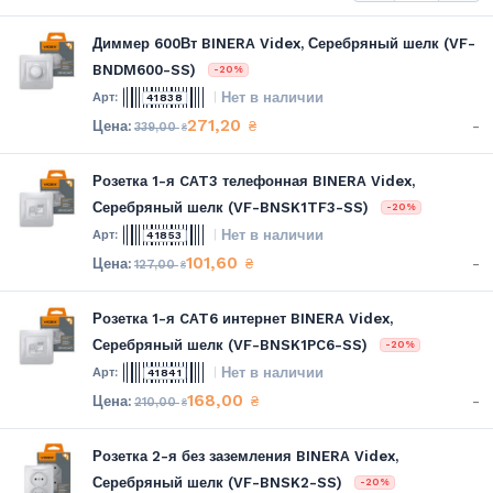
Диммер 600Вт BINERA Videx, Серебряный шелк (VF-
BNDM600-SS)
-20%
Нет в наличии
41838
271,20
-
₴
339,00
₴
Розетка 1-я CAT3 телефонная BINERA Videx,
Серебряный шелк (VF-BNSK1TF3-SS)
-20%
Нет в наличии
41853
101,60
-
₴
127,00
₴
Розетка 1-я CAT6 интернет BINERA Videx,
Серебряный шелк (VF-BNSK1PC6-SS)
-20%
Нет в наличии
41841
168,00
-
₴
210,00
₴
Розетка 2-я без заземления BINERA Videx,
Серебряный шелк (VF-BNSK2-SS)
-20%