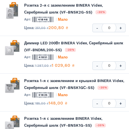
Розетка 2-я с заземлением BINERA Videx,
Серебряный шелк (VF-BNSK2G-SS)
-20%
Мало
41846
200,80
₴
-
+
251,00
₴
Диммер LED 200Вт BINERA Videx, Серебряный шелк
(VF-BNDML200-SS)
-20%
Мало
41851
1 029,60
₴
-
+
1 287,00
₴
Розетка 1-я с заземлением и крышкой BINERA Videx,
Серебряный шелк (VF-BNSK1GС-SS)
-20%
Мало
41835
148,00
₴
-
+
185,00
₴
Розетка 1-я с заземлением BINERA Videx,
Серебряный шелк (VF-BNSK1G-SS)
-20%