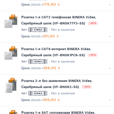
176,80
-
₴
221,00
₴
Розетка 1-я CAT3 телефонная BINERA Videx,
Серебряный шелк (VF-BNSK1TF3-SS)
-20%
Нет в наличии
41853
101,60
-
₴
127,00
₴
Розетка 1-я CAT6 интернет BINERA Videx,
Серебряный шелк (VF-BNSK1PC6-SS)
-20%
Нет в наличии
41841
168,00
-
₴
210,00
₴
Розетка 2-я без заземления BINERA Videx,
Серебряный шелк (VF-BNSK2-SS)
-20%
Нет в наличии
41843
169,60
-
₴
212,00
₴
Розетка 1-я SAT спутниковая BINERA Videx,