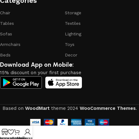
Categories​
of the furniture, as well as safety.
Chair
Storage
Tables
Textiles
Sofas
Lighting
Armchairs
Toys
Beds
Decor
Download App on Mobile:
15% discount on your first purchase
Based on
WoodMart
theme
2024
WooCommerce Themes
.
писок желаний
агазин
Корзина
Мой аккаунт