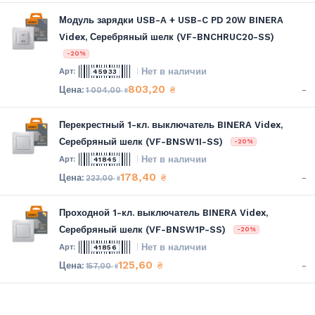
Модуль зарядки USB-A + USB-C PD 20W BINERA
Videx, Серебряный шелк (VF-BNCHRUC20-SS)
-20%
Нет в наличии
45933
803,20
-
₴
1 004,00
₴
Перекрестный 1-кл. выключатель BINERA Videx,
Серебряный шелк (VF-BNSW1I-SS)
-20%
Нет в наличии
41845
178,40
-
₴
223,00
₴
Проходной 1-кл. выключатель BINERA Videx,
Серебряный шелк (VF-BNSW1P-SS)
-20%
Нет в наличии
41856
125,60
-
₴
157,00
₴