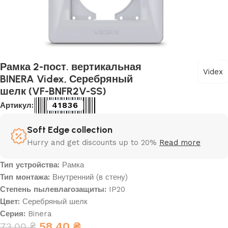
Рамка 2-пост. вертикальная
Videx
BINERA Videx, Серебряный
шелк (VF-BNFR2V-SS)
41836
Артикул:
Soft Edge collection
Hurry and get discounts up to 20%
Read more
Тип устройства:
Рамка
Тип монтажа:
Внутренний (в стену)
Степень пылевлагозащиты:
IP20
Цвет:
Серебряный шелк
Серия:
Binera
58,40
₴
73,00
₴