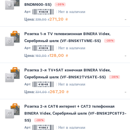
BNDM600-SS)
-20%
Нет в наличии
41838
271,20
-
₴
339,00
₴
Розетка 1-я TV телевизионная BINERA Videx,
Серебряный шелк (VF-BNSK1TVME-SS)
-20%
Нет в наличии
41839
128,00
-
₴
160,00
₴
Розетка 2-я TV+SAT конечная BINERA Videx,
Серебряный шелк (VF-BNSK2TVSATE-SS)
-20%
Нет в наличии
41848
267,20
-
₴
334,00
₴
Розетка 2-я CAT6 интернет + CAT3 телефонная
BINERA Videx, Серебряный шелк (VF-BNSK2PC6TF3-
SS)
-20%
Нет в наличии
41863