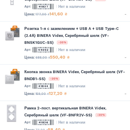
Нет в наличии
41837
141,60
-
₴
177,00
₴
Розетка 1-я с заземлением + USB A + USB Type-C
(2.4А) BINERA Videx, Серебряный шелк (VF-
BNSK1GUC-SS)
-20%
Нет в наличии
44052
550,40
-
₴
688,00
₴
Кнопка звонка BINERA Videx, Серебряный шелк (VF-
BNDB1-SS)
-20%
Нет в наличии
41844
127,20
-
₴
159,00
₴
Рамка 2-пост. вертикальная BINERA Videx,
Серебряный шелк (VF-BNFR2V-SS)
-20%
Нет в наличии
41836
58,40
-
₴