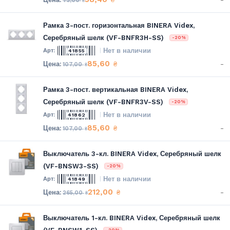
73,00
₴
Рамка 3-пост. горизонтальная BINERA Videx,
Серебряный шелк (VF-BNFR3H-SS)
-20%
Нет в наличии
41855
85,60
-
₴
107,00
₴
Рамка 3-пост. вертикальная BINERA Videx,
Серебряный шелк (VF-BNFR3V-SS)
-20%
Нет в наличии
41862
85,60
-
₴
107,00
₴
Выключатель 3-кл. BINERA Videx, Серебряный шелк
(VF-BNSW3-SS)
-20%
Нет в наличии
41849
212,00
-
₴
265,00
₴
Выключатель 1-кл. BINERA Videx, Серебряный шелк