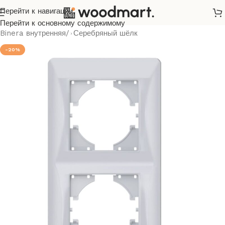
Перейти к навигации
Главная
/
Розетки и выключатели
/
Videx
/
Binera
/
Перейти к основному содержимому
Binera внутренняя
/
Серебряный шёлк
-20%