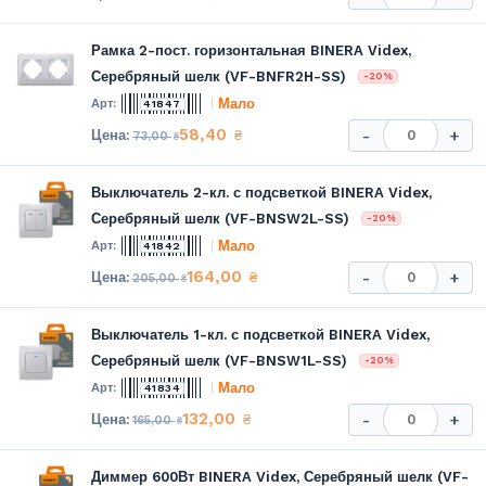
Рамка 2-пост. горизонтальная BINERA Videx,
Серебряный шелк (VF-BNFR2H-SS)
-20%
Мало
41847
58,40
₴
-
+
73,00
₴
Выключатель 2-кл. с подсветкой BINERA Videx,
Серебряный шелк (VF-BNSW2L-SS)
-20%
Мало
41842
164,00
₴
-
+
205,00
₴
Выключатель 1-кл. с подсветкой BINERA Videx,
Серебряный шелк (VF-BNSW1L-SS)
-20%
Мало
41834
132,00
₴
-
+
165,00
₴
Диммер 600Вт BINERA Videx, Серебряный шелк (VF-