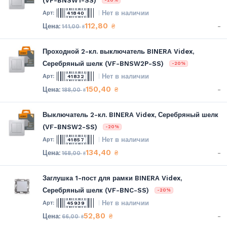
(VF-BNSW1-SS)
-20%
Нет в наличии
41840
112,80
-
₴
141,00
₴
Проходной 2-кл. выключатель BINERA Videx,
Серебряный шелк (VF-BNSW2P-SS)
-20%
Нет в наличии
41832
150,40
-
₴
188,00
₴
Выключатель 2-кл. BINERA Videx, Серебряный шелк
(VF-BNSW2-SS)
-20%
Нет в наличии
41857
134,40
-
₴
168,00
₴
Заглушка 1-пост для рамки BINERA Videx,
Серебряный шелк (VF-BNC-SS)
-20%
Нет в наличии
45939
52,80
-
₴
66,00
₴