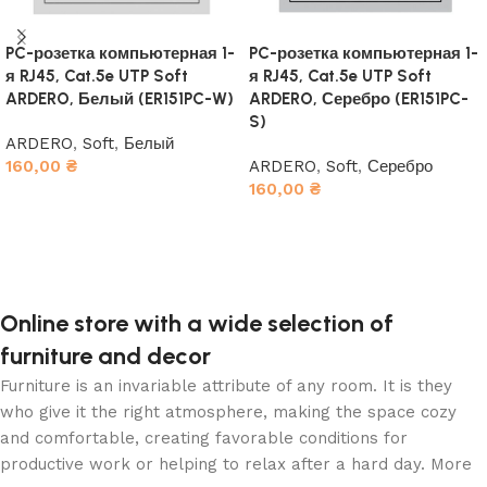
PC-розетка компьютерная 1-
PC-розетка компьютерная 1-
я RJ45, Cat.5e UTP Soft
я RJ45, Cat.5e UTP Soft
ARDERO, Белый (ER151PC-W)
ARDERO, Серебро (ER151PC-
S)
ARDERO
,
Soft
,
Белый
160,00
₴
ARDERO
,
Soft
,
Серебро
160,00
₴
В корзину
В корзину
Online store with a wide selection of
furniture and decor
Furniture is an invariable attribute of any room. It is they
who give it the right atmosphere, making the space cozy
and comfortable, creating favorable conditions for
productive work or helping to relax after a hard day. More