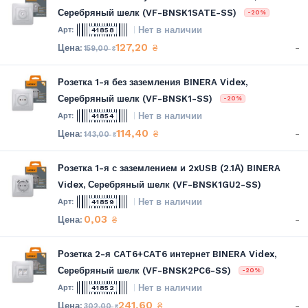
Серебряный шелк (VF-BNSK1SATE-SS)
-20%
Нет в наличии
41858
127,20
-
₴
159,00
₴
Розетка 1-я без заземления BINERA Videx,
Серебряный шелк (VF-BNSK1-SS)
-20%
Нет в наличии
41854
114,40
-
₴
143,00
₴
Розетка 1-я с заземлением и 2xUSB (2.1А) BINERA
Videx, Серебряный шелк (VF-BNSK1GU2-SS)
Нет в наличии
41859
0,03
-
₴
Розетка 2-я CAT6+CAT6 интернет BINERA Videx,
Серебряный шелк (VF-BNSK2PC6-SS)
-20%
Нет в наличии
41852
241,60
-
₴
302,00
₴