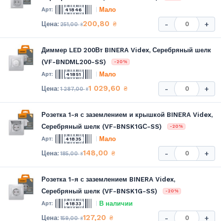
Мало
41846
200,80
₴
-
+
251,00
₴
Диммер LED 200Вт BINERA Videx, Серебряный шелк
(VF-BNDML200-SS)
-20%
Мало
41851
1 029,60
₴
-
+
1 287,00
₴
Розетка 1-я с заземлением и крышкой BINERA Videx,
Серебряный шелк (VF-BNSK1GС-SS)
-20%
Мало
41835
148,00
₴
-
+
185,00
₴
Розетка 1-я с заземлением BINERA Videx,
Серебряный шелк (VF-BNSK1G-SS)
-20%
В наличии
41833
127,20
₴
-
+
159,00
₴