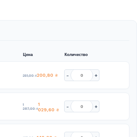
Цена
Количество
-
+
200,80
₴
251,00
₴
1
1
-
+
287,00
₴
029,60
₴