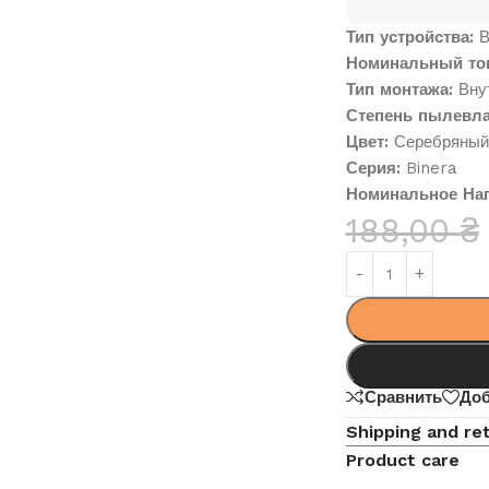
Тип устройства:
В
Номинальный ток
Тип монтажа:
Внут
Степень пылевла
Цвет:
Серебряный
Серия:
Binera
Номинальное Нап
188,00
₴
Сравнить
Доб
Shipping and re
Product care