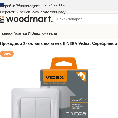
Перейти к навигации
EUR
Gift Cards
Showrooms
About Us
Перейти к основному содержимому
лавная
Розетки И Выключатели
Главная
/
Розетки и выключатели
/
Videx
/
Binera
/
Binera вну
Проходной 2-кл. выключатель BINERA Videx, Серебряны
-20%