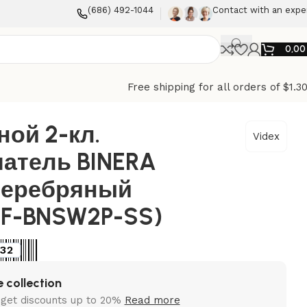
(686) 492-1044
Contact with an expe
0,0
Free shipping for all orders of $1.3
ой 2-кл.
Videx
атель BINERA
 Серебряный
VF-BNSW2P-SS)
32
 collection
 get discounts up to 20%
Read more