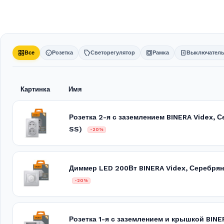
Все
Розетка
Светорегулятор
Рамка
Выключател
Картинка
Имя
Розетка 2-я с заземлением BINERA Videx,
SS)
-20%
Диммер LED 200Вт BINERA Videx, Серебр
-20%
Розетка 1-я с заземлением и крышкой BINE