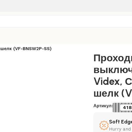
тренняя
/
Серебряный шёлк
/
й шелк (VF-BNSW2P-SS)
Проходн
выключ
Videx,
шелк (
Артикул:
418
Soft Edge
Hurry and