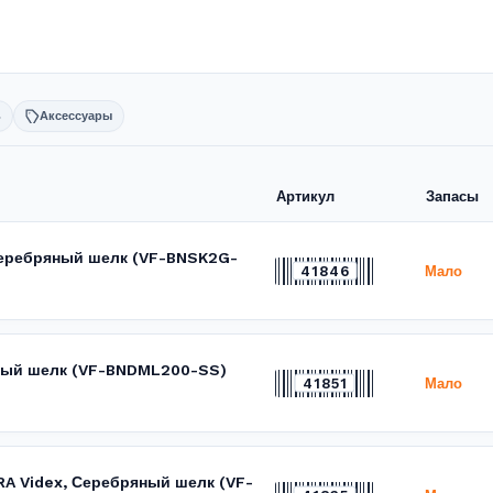
ь
Аксессуары
Артикул
Запасы
 Серебряный шелк (VF-BNSK2G-
41846
Мало
яный шелк (VF-BNDML200-SS)
41851
Мало
RA Videx, Серебряный шелк (VF-