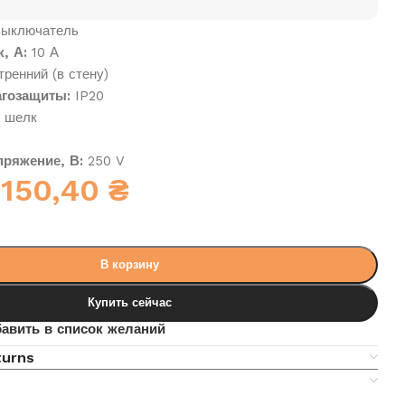
ыключатель
, А:
10 А
ренний (в стену)
гозащиты:
IP20
 шелк
ряжение, В:
250 V
150,40
₴
В корзину
Купить сейчас
авить в список желаний
turns