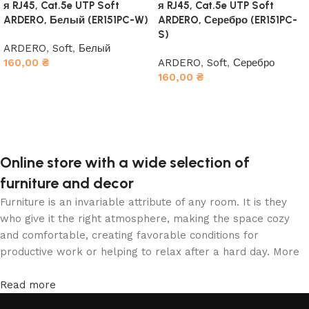
я RJ45, Cat.5e UTP Soft
я RJ45, Cat.5e UTP Soft
ARDERO, Белый (ER151PC-W)
ARDERO, Серебро (ER151PC-
S)
ARDERO
,
Soft
,
Белый
160,00
₴
ARDERO
,
Soft
,
Серебро
160,00
₴
В корзину
В корзину
Online store with a wide selection of
furniture and decor
Furniture is an invariable attribute of any room. It is they
who give it the right atmosphere, making the space cozy
and comfortable, creating favorable conditions for
productive work or helping to relax after a hard day. More
and more often, customers want to place an order in an
online store, when you can sit down at the computer in your
Read more
free time, arrange the furniture in the photo and calmly buy