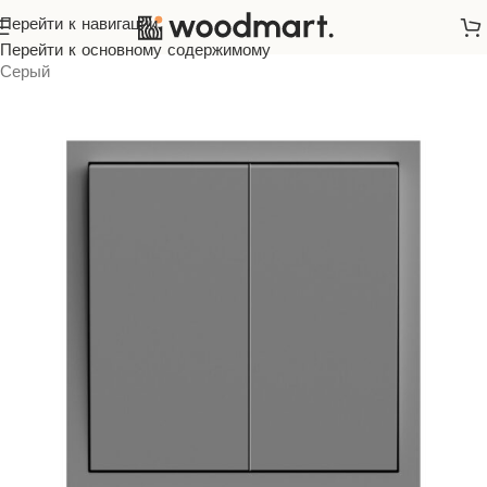
Перейти к навигации
Главная
/
Розетки и выключатели
/
ARDERO
/
Soft
/
Перейти к основному содержимому
Серый