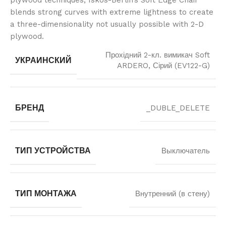
plywood techniques, Iskos-Berlin’s Soft Edge Chair
blends strong curves with extreme lightness to create
a three-dimensionality not usually possible with 2-D
plywood.
Прохідний 2-кл. вимикач Soft
УКРАИНСКИЙ
ARDERO, Сірий (EV122-G)
БРЕНД
_DUBLE_DELETE
ТИП УСТРОЙСТВА
Выключатель
ТИП МОНТАЖА
Внутренний (в стену)