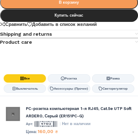
В корзину
Купить сейчас
Сравнить
Добавить в список желаний
Shipping and returns
Product care
Все
Розетка
Рамка
Выключатель
Аксессуары (Прочее)
Светорегулятор
PC-розетка компьютерная 1-я RJ45, Cat.5e UTP Soft
ARDERO, Серый (ER151PC-G)
Нет в наличии
47132
160,00
-
₴