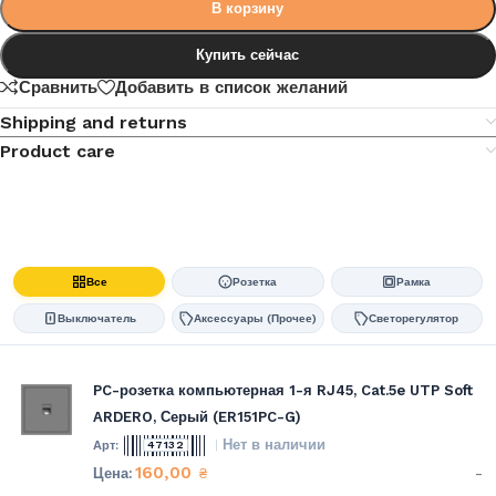
В корзину
Купить сейчас
Сравнить
Добавить в список желаний
Shipping and returns
Product care
Все
Розетка
Рамка
Выключатель
Аксессуары (Прочее)
Светорегулятор
PC-розетка компьютерная 1-я RJ45, Cat.5e UTP Soft
ARDERO, Серый (ER151PC-G)
Нет в наличии
47132
160,00
-
₴