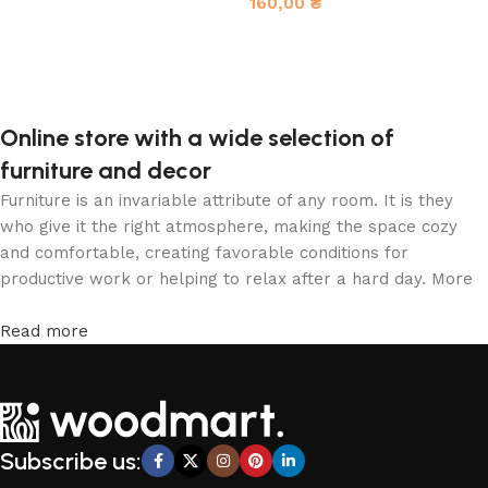
160,00
₴
В корзину
В корзину
Online store with a wide selection of
furniture and decor
Furniture is an invariable attribute of any room. It is they
who give it the right atmosphere, making the space cozy
and comfortable, creating favorable conditions for
productive work or helping to relax after a hard day. More
and more often, customers want to place an order in an
online store, when you can sit down at the computer in your
Read more
free time, arrange the furniture in the photo and calmly buy
the furniture you like. The online store has a large catalog
of furniture: both home and office furniture are available.
Furniture production is a modern form of art
Subscribe us:
Furniture manufacturers, as well as manufacturers of other