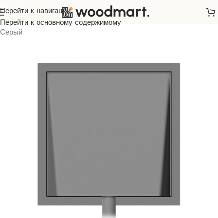
Перейти к навигации
Главная
/
Розетки и выключатели
/
ARDERO
/
Soft
/
Перейти к основному содержимому
Серый