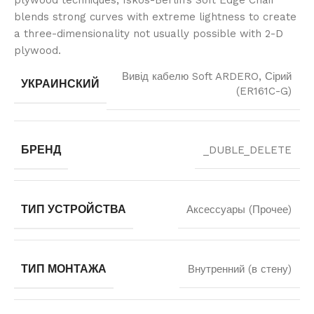
plywood techniques, Iskos-Berlin’s Soft Edge Chair
blends strong curves with extreme lightness to create
a three-dimensionality not usually possible with 2-D
plywood.
Вивід кабелю Soft ARDERO, Сірий
УКРАИНСКИЙ
(ER161C-G)
БРЕНД
_DUBLE_DELETE
ТИП УСТРОЙСТВА
Аксессуары (Прочее)
ТИП МОНТАЖА
Внутренний (в стену)