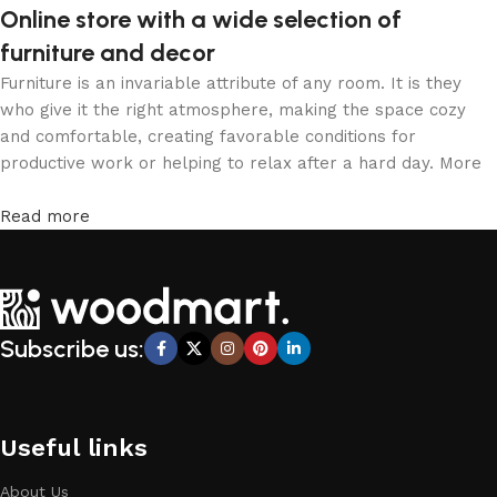
Online store with a wide selection of
furniture and decor
Furniture is an invariable attribute of any room. It is they
who give it the right atmosphere, making the space cozy
and comfortable, creating favorable conditions for
productive work or helping to relax after a hard day. More
and more often, customers want to place an order in an
online store, when you can sit down at the computer in your
Read more
free time, arrange the furniture in the photo and calmly buy
the furniture you like. The online store has a large catalog
of furniture: both home and office furniture are available.
Furniture production is a modern form of art
Subscribe us:
Furniture manufacturers, as well as manufacturers of other
home goods, are full of amazing offers: we often come
across both standard mass-produced products and unique
creations - furniture from professional craftsmen, which will
Useful links
be appreciated by true connoisseurs of beauty. We have
selected for you the best models from modern craftsmen
About Us