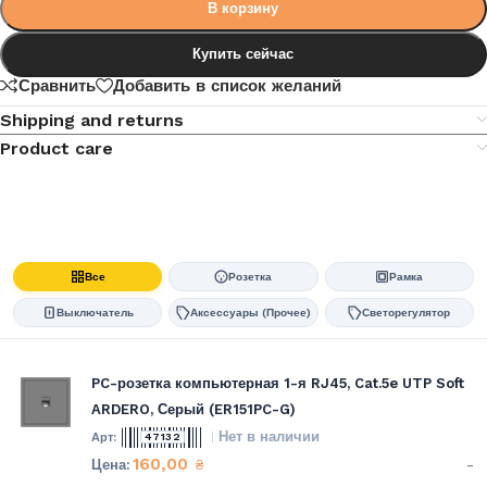
В корзину
Купить сейчас
Сравнить
Добавить в список желаний
Shipping and returns
Product care
Все
Розетка
Рамка
Выключатель
Аксессуары (Прочее)
Светорегулятор
PC-розетка компьютерная 1-я RJ45, Cat.5e UTP Soft
ARDERO, Серый (ER151PC-G)
Нет в наличии
47132
160,00
-
₴