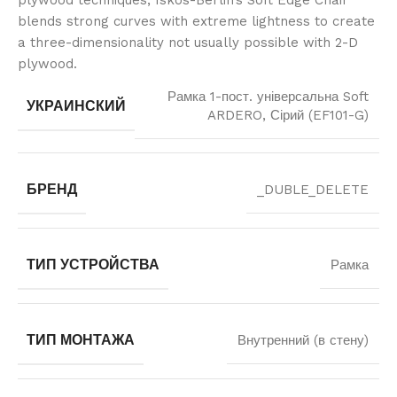
plywood techniques, Iskos-Berlin’s Soft Edge Chair
blends strong curves with extreme lightness to create
a three-dimensionality not usually possible with 2-D
plywood.
Рамка 1-пост. універсальна Soft
УКРАИНСКИЙ
ARDERO, Сірий (EF101-G)
БРЕНД
_DUBLE_DELETE
ТИП УСТРОЙСТВА
Рамка
ТИП МОНТАЖА
Внутренний (в стену)