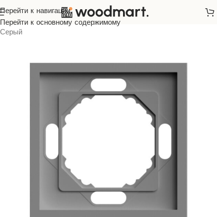
Перейти к навигации
Главная
/
Розетки и выключатели
/
ARDERO
/
Soft
/
Перейти к основному содержимому
Серый