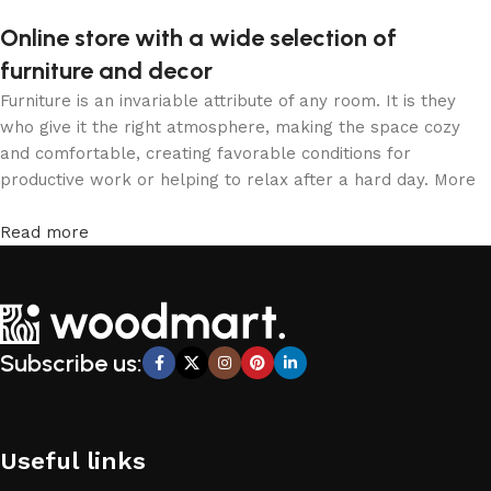
Online store with a wide selection of
furniture and decor
Furniture is an invariable attribute of any room. It is they
who give it the right atmosphere, making the space cozy
and comfortable, creating favorable conditions for
productive work or helping to relax after a hard day. More
and more often, customers want to place an order in an
online store, when you can sit down at the computer in your
Read more
free time, arrange the furniture in the photo and calmly buy
the furniture you like. The online store has a large catalog
of furniture: both home and office furniture are available.
Furniture production is a modern form of art
Subscribe us:
Furniture manufacturers, as well as manufacturers of other
home goods, are full of amazing offers: we often come
across both standard mass-produced products and unique
creations - furniture from professional craftsmen, which will
Useful links
be appreciated by true connoisseurs of beauty. We have