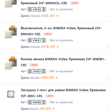
Кремовый (VF-BNSW2L-CR)
-20%
Нет в наличии
41820
136,00
-
₴
170,00
₴
Выключатель 3-кл. BINERA Videx, Кремовый (VF-
BNSW3-CR)
-20%
Нет в наличии
41807
178,40
-
₴
223,00
₴
Кнопка звонка BINERA Videx, Кремовая (VF-BNDB1-
CR)
-20%
Нет в наличии
41821
105,60
-
₴
132,00
₴
Заглушка 1-пост для рамки BINERA Videx, Кремовая
(VF-BNC-CR)
-20%
Нет в наличии
45880
41,60
-
₴
52,00
₴