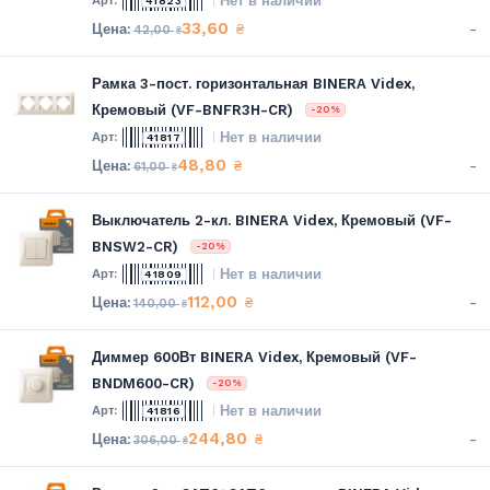
Нет в наличии
41823
33,60
-
₴
42,00
₴
Рамка 3-пост. горизонтальная BINERA Videx,
Кремовый (VF-BNFR3H-CR)
-20%
Нет в наличии
41817
48,80
-
₴
61,00
₴
Выключатель 2-кл. BINERA Videx, Кремовый (VF-
BNSW2-CR)
-20%
Нет в наличии
41809
112,00
-
₴
140,00
₴
Диммер 600Вт BINERA Videx, Кремовый (VF-
BNDM600-CR)
-20%
Нет в наличии
41816
244,80
-
₴
306,00
₴