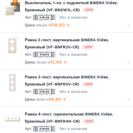
Выключатель 1-кл. с подсветкой BINERA Videx,
Кремовый (VF-BNSW1L-CR)
-20%
Нет в наличии
41828
108,80
-
₴
136,00
₴
Рамка 2-пост. вертикальная BINERA Videx,
Кремовый (VF-BNFR2V-CR)
-20%
Нет в наличии
41805
33,60
-
₴
42,00
₴
Рамка 3-пост. вертикальная BINERA Videx,
Кремовый (VF-BNFR3V-CR)
-20%
Нет в наличии
41826
48,80
-
₴
61,00
₴
Рамка 4-пост. горизонтальная BINERA Videx,
Кремовый (VF-BNFR4H-CR)
-20%
Нет в наличии
41806