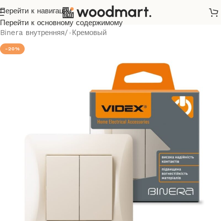
Перейти к навигации
Главная
/
Розетки и выключатели
/
Videx
/
Binera
/
Перейти к основному содержимому
Binera внутренняя
/
Кремовый
-20%