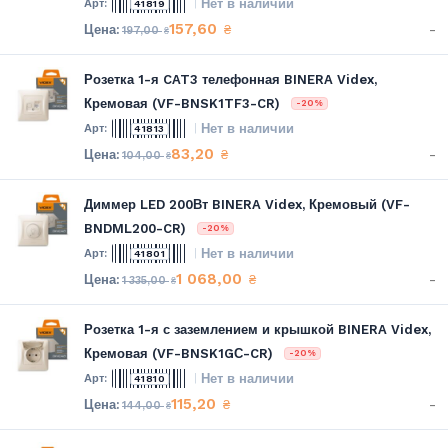
Нет в наличии
41819
157,60
-
₴
197,00
₴
Розетка 1-я CAT3 телефонная BINERA Videx,
Кремовая (VF-BNSK1TF3-CR)
-20%
Нет в наличии
41813
83,20
-
₴
104,00
₴
Диммер LED 200Вт BINERA Videx, Кремовый (VF-
BNDML200-CR)
-20%
Нет в наличии
41801
1 068,00
-
₴
1 335,00
₴
Розетка 1-я с заземлением и крышкой BINERA Videx,
Кремовая (VF-BNSK1GС-CR)
-20%
Нет в наличии
41810
115,20
-
₴
144,00
₴