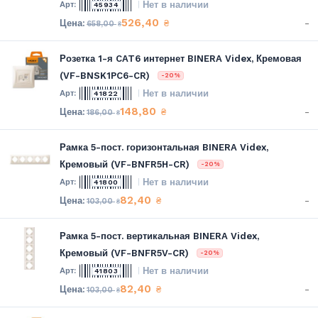
Нет в наличии
45934
526,40
-
₴
658,00
₴
Розетка 1-я CAT6 интернет BINERA Videx, Кремовая
(VF-BNSK1PC6-CR)
-20%
Нет в наличии
41822
148,80
-
₴
186,00
₴
Рамка 5-пост. горизонтальная BINERA Videx,
Кремовый (VF-BNFR5H-CR)
-20%
Нет в наличии
41800
82,40
-
₴
103,00
₴
Рамка 5-пост. вертикальная BINERA Videx,
Кремовый (VF-BNFR5V-CR)
-20%
Нет в наличии
41803
82,40
-
₴
103,00
₴