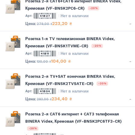
Розетка 2-я CAT6+CAT6 интернет BINERA Videx,
Кремовая (VF-BNSK2PC6-CR)
-20%
Нет в наличии
41827
223,20
-
₴
279,00
₴
Розетка 1-я TV телевизионная BINERA Videx,
Кремовая (VF-BNSK1TVME-CR)
-20%
Нет в наличии
41811
104,00
-
₴
130,00
₴
Розетка 2-я TV+SAT конечная BINERA Videx,
Кремовая (VF-BNSK2TVSATE-CR)
-20%
Нет в наличии
41804
234,40
-
₴
293,00
₴
Розетка 2-я CAT6 интернет + CAT3 телефонная
BINERA Videx, Кремовая (VF-BNSK2PC6TF3-CR)
-20%