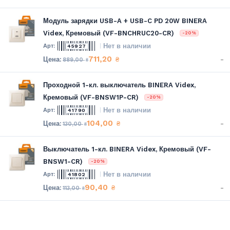
Модуль зарядки USB-A + USB-C PD 20W BINERA
Videx, Кремовый (VF-BNCHRUC20-CR)
-20%
Нет в наличии
45927
711,20
-
₴
889,00
₴
Проходной 1-кл. выключатель BINERA Videx,
Кремовый (VF-BNSW1P-CR)
-20%
Нет в наличии
41790
104,00
-
₴
130,00
₴
Выключатель 1-кл. BINERA Videx, Кремовый (VF-
BNSW1-CR)
-20%
Нет в наличии
41802
90,40
-
₴
113,00
₴