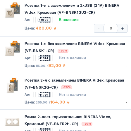
Розетка 1-я с заземлением и 2xUSB (2.1А) BINERA
Videx, Кремовая (VF-BNSK1GU2-CR)
В наличии
41808
480,00
₴
-
+
Розетка 1-я без заземления BINERA Videx, Кремовая
(VF-BNSK1-CR)
-20%
Нет в наличии
41814
92,00
-
₴
115,00
₴
Розетка 2-я с заземлением BINERA Videx, Кремовая
(VF-BNSK2G-CR)
-20%
Нет в наличии
41791
164,00
-
₴
205,00
₴
Рамка 2-пост. горизонтальная BINERA Videx,
Кремовый (VF-BNFR2H-CR)
-20%