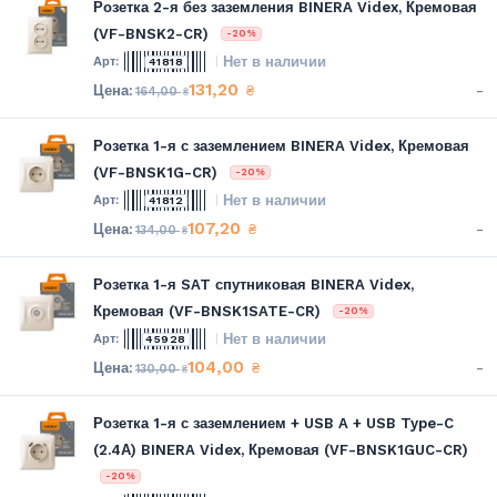
Розетка 2-я без заземления BINERA Videx, Кремовая
(VF-BNSK2-CR)
-20%
Нет в наличии
41818
131,20
-
₴
164,00
₴
Розетка 1-я с заземлением BINERA Videx, Кремовая
(VF-BNSK1G-CR)
-20%
Нет в наличии
41812
107,20
-
₴
134,00
₴
Розетка 1-я SAT спутниковая BINERA Videx,
Кремовая (VF-BNSK1SATE-CR)
-20%
Нет в наличии
45928
104,00
-
₴
130,00
₴
Розетка 1-я с заземлением + USB A + USB Type-C
(2.4А) BINERA Videx, Кремовая (VF-BNSK1GUC-CR)
-20%