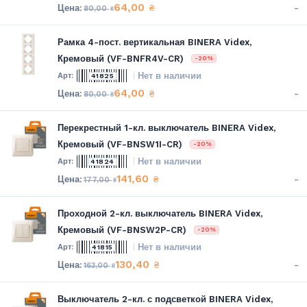
64,00
-
₴
80,00
₴
Рамка 4-пост. вертикальная BINERA Videx,
Кремовый (VF-BNFR4V-CR)
-20%
Нет в наличии
41825
64,00
-
₴
80,00
₴
Перекрестный 1-кл. выключатель BINERA Videx,
Кремовый (VF-BNSW1I-CR)
-20%
Нет в наличии
41824
141,60
-
₴
177,00
₴
Проходной 2-кл. выключатель BINERA Videx,
Кремовый (VF-BNSW2P-CR)
-20%
Нет в наличии
41815
130,40
-
₴
163,00
₴
Выключатель 2-кл. с подсветкой BINERA Videx,