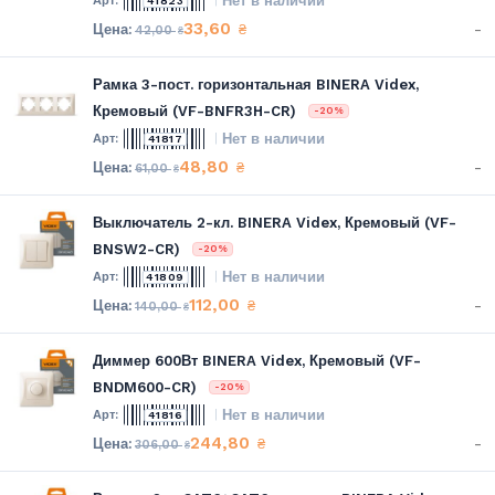
Нет в наличии
41823
33,60
-
₴
42,00
₴
Рамка 3-пост. горизонтальная BINERA Videx,
Кремовый (VF-BNFR3H-CR)
-20%
Нет в наличии
41817
48,80
-
₴
61,00
₴
Выключатель 2-кл. BINERA Videx, Кремовый (VF-
BNSW2-CR)
-20%
Нет в наличии
41809
112,00
-
₴
140,00
₴
Диммер 600Вт BINERA Videx, Кремовый (VF-
BNDM600-CR)
-20%
Нет в наличии
41816
244,80
-
₴
306,00
₴