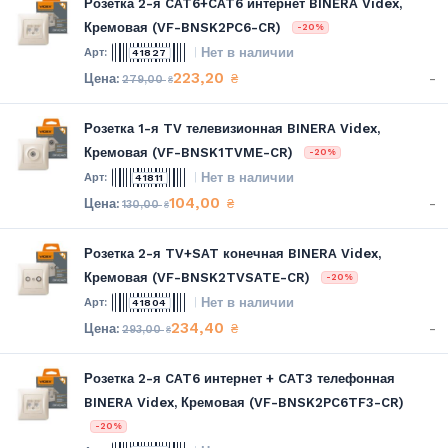
Розетка 2-я CAT6+CAT6 интернет BINERA Videx,
Кремовая (VF-BNSK2PC6-CR)
-20%
Нет в наличии
41827
223,20
-
₴
279,00
₴
Розетка 1-я TV телевизионная BINERA Videx,
Кремовая (VF-BNSK1TVME-CR)
-20%
Нет в наличии
41811
104,00
-
₴
130,00
₴
Розетка 2-я TV+SAT конечная BINERA Videx,
Кремовая (VF-BNSK2TVSATE-CR)
-20%
Нет в наличии
41804
234,40
-
₴
293,00
₴
Розетка 2-я CAT6 интернет + CAT3 телефонная
BINERA Videx, Кремовая (VF-BNSK2PC6TF3-CR)
-20%