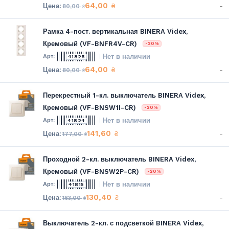
64,00
-
₴
80,00
₴
Рамка 4-пост. вертикальная BINERA Videx,
Кремовый (VF-BNFR4V-CR)
-20%
Нет в наличии
41825
64,00
-
₴
80,00
₴
Перекрестный 1-кл. выключатель BINERA Videx,
Кремовый (VF-BNSW1I-CR)
-20%
Нет в наличии
41824
141,60
-
₴
177,00
₴
Проходной 2-кл. выключатель BINERA Videx,
Кремовый (VF-BNSW2P-CR)
-20%
Нет в наличии
41815
130,40
-
₴
163,00
₴
Выключатель 2-кл. с подсветкой BINERA Videx,