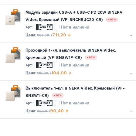
Модуль зарядки USB-A + USB-C PD 20W BINERA
Videx, Кремовый (VF-BNCHRUC20-CR)
-20%
Нет в наличии
45927
711,20
-
₴
889,00
₴
Проходной 1-кл. выключатель BINERA Videx,
Кремовый (VF-BNSW1P-CR)
-20%
Нет в наличии
41790
104,00
-
₴
130,00
₴
Выключатель 1-кл. BINERA Videx, Кремовый (VF-
BNSW1-CR)
-20%
Нет в наличии
41802
90,40
-
₴
113,00
₴