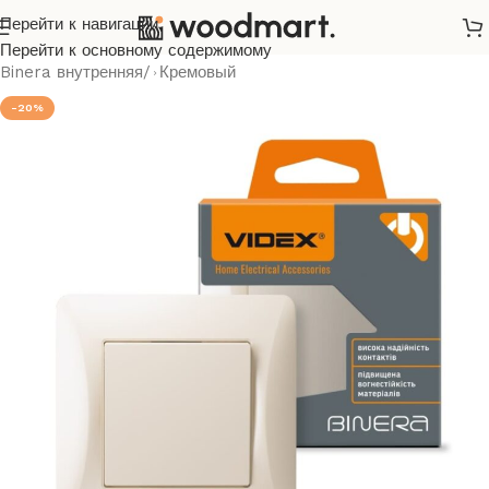
Перейти к навигации
Главная
/
Розетки и выключатели
/
Videx
/
Binera
/
Перейти к основному содержимому
Binera внутренняя
/
Кремовый
-20%