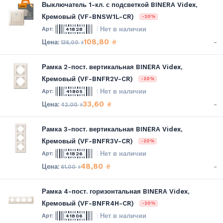
Выключатель 1-кл. с подсветкой BINERA Videx,
Кремовый (VF-BNSW1L-CR)
-20%
Нет в наличии
41828
108,80
-
₴
136,00
₴
Рамка 2-пост. вертикальная BINERA Videx,
Кремовый (VF-BNFR2V-CR)
-20%
Нет в наличии
41805
33,60
-
₴
42,00
₴
Рамка 3-пост. вертикальная BINERA Videx,
Кремовый (VF-BNFR3V-CR)
-20%
Нет в наличии
41826
48,80
-
₴
61,00
₴
Рамка 4-пост. горизонтальная BINERA Videx,
Кремовый (VF-BNFR4H-CR)
-20%
Нет в наличии
41806