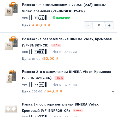
Розетка 1-я с заземлением и 2xUSB (2.1А) BINERA
Videx, Кремовая (VF-BNSK1GU2-CR)
В наличии
41808
480,00
₴
-
+
Розетка 1-я без заземления BINERA Videx, Кремовая
(VF-BNSK1-CR)
-20%
Нет в наличии
41814
92,00
-
₴
115,00
₴
Розетка 2-я с заземлением BINERA Videx, Кремовая
(VF-BNSK2G-CR)
-20%
Нет в наличии
41791
164,00
-
₴
205,00
₴
Рамка 2-пост. горизонтальная BINERA Videx,
Кремовый (VF-BNFR2H-CR)
-20%