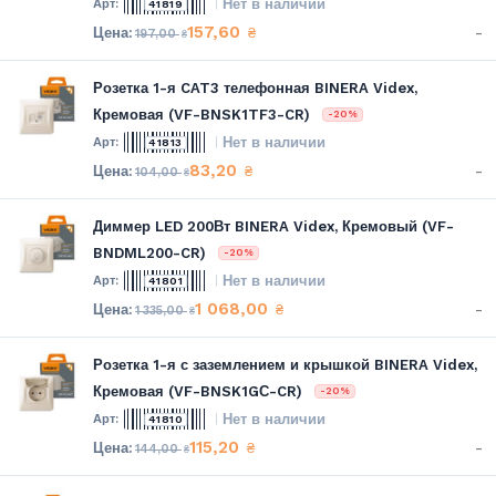
Нет в наличии
41819
157,60
-
₴
197,00
₴
Розетка 1-я CAT3 телефонная BINERA Videx,
Кремовая (VF-BNSK1TF3-CR)
-20%
Нет в наличии
41813
83,20
-
₴
104,00
₴
Диммер LED 200Вт BINERA Videx, Кремовый (VF-
BNDML200-CR)
-20%
Нет в наличии
41801
1 068,00
-
₴
1 335,00
₴
Розетка 1-я с заземлением и крышкой BINERA Videx,
Кремовая (VF-BNSK1GС-CR)
-20%
Нет в наличии
41810
115,20
-
₴
144,00
₴