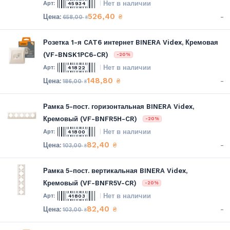
Нет в наличии
45934
526,40
-
₴
658,00
₴
Розетка 1-я CAT6 интернет BINERA Videx, Кремовая
(VF-BNSK1PC6-CR)
-20%
Нет в наличии
41822
148,80
-
₴
186,00
₴
Рамка 5-пост. горизонтальная BINERA Videx,
Кремовый (VF-BNFR5H-CR)
-20%
Нет в наличии
41800
82,40
-
₴
103,00
₴
Рамка 5-пост. вертикальная BINERA Videx,
Кремовый (VF-BNFR5V-CR)
-20%
Нет в наличии
41803
82,40
-
₴
103,00
₴