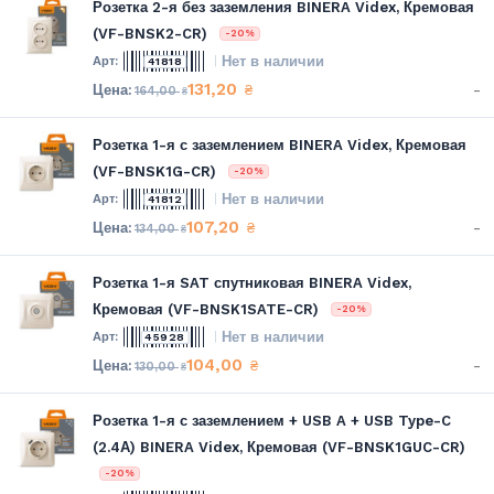
Розетка 2-я без заземления BINERA Videx, Кремовая
(VF-BNSK2-CR)
-20%
Нет в наличии
41818
131,20
-
₴
164,00
₴
Розетка 1-я с заземлением BINERA Videx, Кремовая
(VF-BNSK1G-CR)
-20%
Нет в наличии
41812
107,20
-
₴
134,00
₴
Розетка 1-я SAT спутниковая BINERA Videx,
Кремовая (VF-BNSK1SATE-CR)
-20%
Нет в наличии
45928
104,00
-
₴
130,00
₴
Розетка 1-я с заземлением + USB A + USB Type-C
(2.4А) BINERA Videx, Кремовая (VF-BNSK1GUC-CR)
-20%