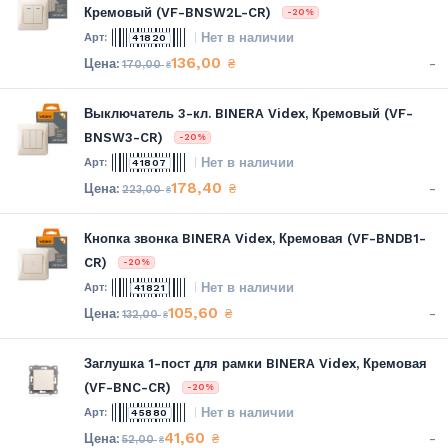
Кремовый (VF-BNSW2L-CR)
-20%
Нет в наличии
41820
136,00
-
₴
170,00
₴
Выключатель 3-кл. BINERA Videx, Кремовый (VF-
BNSW3-CR)
-20%
Нет в наличии
41807
178,40
-
₴
223,00
₴
Кнопка звонка BINERA Videx, Кремовая (VF-BNDB1-
CR)
-20%
Нет в наличии
41821
105,60
-
₴
132,00
₴
Заглушка 1-пост для рамки BINERA Videx, Кремовая
(VF-BNC-CR)
-20%
Нет в наличии
45880
41,60
-
₴
52,00
₴