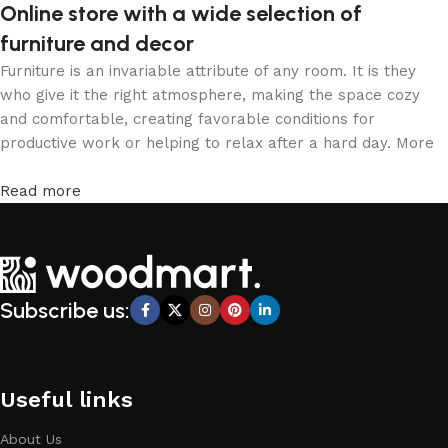
Online store with a wide selection of
furniture and decor
Furniture is an invariable attribute of any room. It is they
who give it the right atmosphere, making the space cozy
and comfortable, creating favorable conditions for
productive work or helping to relax after a hard day. More
and more often, customers want to place an order in an
online store, when you can sit down at the computer in your
Read more
free time, arrange the furniture in the photo and calmly buy
the furniture you like. The online store has a large catalog
of furniture: both home and office furniture are available.
Furniture production is a modern form of art
Subscribe us:
Furniture manufacturers, as well as manufacturers of other
home goods, are full of amazing offers: we often come
across both standard mass-produced products and unique
creations - furniture from professional craftsmen, which will
Useful links
be appreciated by true connoisseurs of beauty. We have
selected for you the best models from modern craftsmen
About Us