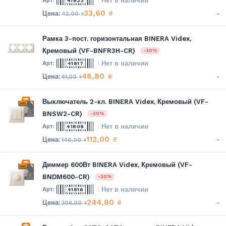
Нет в наличии
41823
33,60
-
₴
42,00
₴
Рамка 3-пост. горизонтальная BINERA Videx,
Кремовый (VF-BNFR3H-CR)
-20%
Нет в наличии
41817
48,80
-
₴
61,00
₴
Выключатель 2-кл. BINERA Videx, Кремовый (VF-
BNSW2-CR)
-20%
Нет в наличии
41809
112,00
-
₴
140,00
₴
Диммер 600Вт BINERA Videx, Кремовый (VF-
BNDM600-CR)
-20%
Нет в наличии
41816
244,80
-
₴
306,00
₴