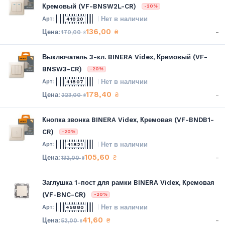
Кремовый (VF-BNSW2L-CR)
-20%
Нет в наличии
41820
136,00
-
₴
170,00
₴
Выключатель 3-кл. BINERA Videx, Кремовый (VF-
BNSW3-CR)
-20%
Нет в наличии
41807
178,40
-
₴
223,00
₴
Кнопка звонка BINERA Videx, Кремовая (VF-BNDB1-
CR)
-20%
Нет в наличии
41821
105,60
-
₴
132,00
₴
Заглушка 1-пост для рамки BINERA Videx, Кремовая
(VF-BNC-CR)
-20%
Нет в наличии
45880
41,60
-
₴
52,00
₴