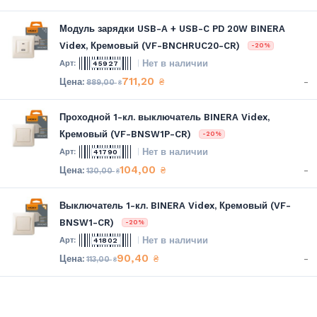
Модуль зарядки USB-A + USB-C PD 20W BINERA
Videx, Кремовый (VF-BNCHRUC20-CR)
-20%
Нет в наличии
45927
711,20
-
₴
889,00
₴
Проходной 1-кл. выключатель BINERA Videx,
Кремовый (VF-BNSW1P-CR)
-20%
Нет в наличии
41790
104,00
-
₴
130,00
₴
Выключатель 1-кл. BINERA Videx, Кремовый (VF-
BNSW1-CR)
-20%
Нет в наличии
41802
90,40
-
₴
113,00
₴