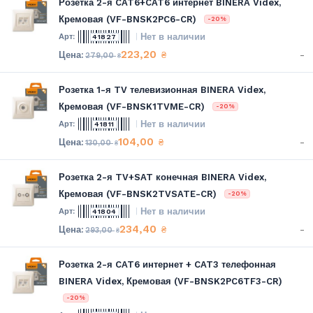
Розетка 2-я CAT6+CAT6 интернет BINERA Videx,
Кремовая (VF-BNSK2PC6-CR)
-20%
Нет в наличии
41827
223,20
-
₴
279,00
₴
Розетка 1-я TV телевизионная BINERA Videx,
Кремовая (VF-BNSK1TVME-CR)
-20%
Нет в наличии
41811
104,00
-
₴
130,00
₴
Розетка 2-я TV+SAT конечная BINERA Videx,
Кремовая (VF-BNSK2TVSATE-CR)
-20%
Нет в наличии
41804
234,40
-
₴
293,00
₴
Розетка 2-я CAT6 интернет + CAT3 телефонная
BINERA Videx, Кремовая (VF-BNSK2PC6TF3-CR)
-20%