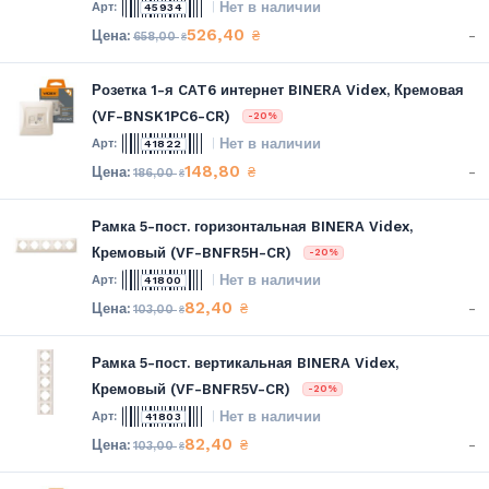
Нет в наличии
45934
526,40
-
₴
658,00
₴
Розетка 1-я CAT6 интернет BINERA Videx, Кремовая
(VF-BNSK1PC6-CR)
-20%
Нет в наличии
41822
148,80
-
₴
186,00
₴
Рамка 5-пост. горизонтальная BINERA Videx,
Кремовый (VF-BNFR5H-CR)
-20%
Нет в наличии
41800
82,40
-
₴
103,00
₴
Рамка 5-пост. вертикальная BINERA Videx,
Кремовый (VF-BNFR5V-CR)
-20%
Нет в наличии
41803
82,40
-
₴
103,00
₴