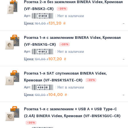
Розетка 2-я без заземления BINERA Videx, Кремовая
(VF-BNSK2-CR)
-20%
Нет в наличии
41818
131,20
-
₴
164,00
₴
Розетка 1-я с заземлением BINERA Videx, Кремовая
(VF-BNSK1G-CR)
-20%
Нет в наличии
41812
107,20
-
₴
134,00
₴
Розетка 1-я SAT спутниковая BINERA Videx,
Кремовая (VF-BNSK1SATE-CR)
-20%
Нет в наличии
45928
104,00
-
₴
130,00
₴
Розетка 1-я с заземлением + USB A + USB Type-C
(2.4А) BINERA Videx, Кремовая (VF-BNSK1GUC-CR)
-20%