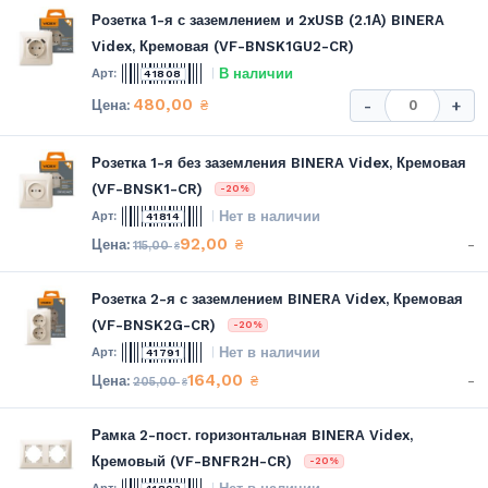
Розетка 1-я с заземлением и 2xUSB (2.1А) BINERA
Videx, Кремовая (VF-BNSK1GU2-CR)
В наличии
41808
480,00
₴
-
+
Розетка 1-я без заземления BINERA Videx, Кремовая
(VF-BNSK1-CR)
-20%
Нет в наличии
41814
92,00
-
₴
115,00
₴
Розетка 2-я с заземлением BINERA Videx, Кремовая
(VF-BNSK2G-CR)
-20%
Нет в наличии
41791
164,00
-
₴
205,00
₴
Рамка 2-пост. горизонтальная BINERA Videx,
Кремовый (VF-BNFR2H-CR)
-20%