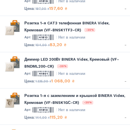
Нет в наличии
41819
157,60
-
₴
197,00
₴
Розетка 1-я CAT3 телефонная BINERA Videx,
Кремовая (VF-BNSK1TF3-CR)
-20%
Нет в наличии
41813
83,20
-
₴
104,00
₴
Диммер LED 200Вт BINERA Videx, Кремовый (VF-
BNDML200-CR)
-20%
Нет в наличии
41801
1 068,00
-
₴
1 335,00
₴
Розетка 1-я с заземлением и крышкой BINERA Videx,
Кремовая (VF-BNSK1GС-CR)
-20%
Нет в наличии
41810
115,20
-
₴
144,00
₴