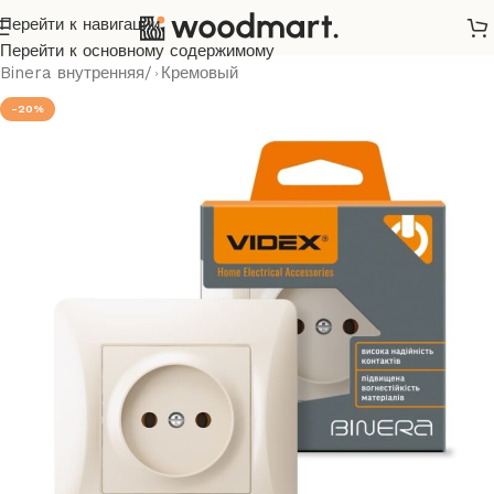
Перейти к навигации
Главная
/
Розетки и выключатели
/
Videx
/
Binera
/
Перейти к основному содержимому
Binera внутренняя
/
Кремовый
-20%