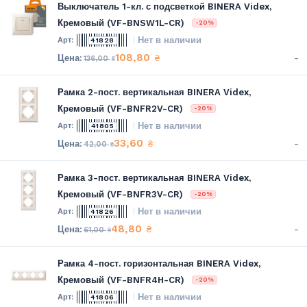
Выключатель 1-кл. с подсветкой BINERA Videx,
Кремовый (VF-BNSW1L-CR)
-20%
Нет в наличии
41828
108,80
-
₴
136,00
₴
Рамка 2-пост. вертикальная BINERA Videx,
Кремовый (VF-BNFR2V-CR)
-20%
Нет в наличии
41805
33,60
-
₴
42,00
₴
Рамка 3-пост. вертикальная BINERA Videx,
Кремовый (VF-BNFR3V-CR)
-20%
Нет в наличии
41826
48,80
-
₴
61,00
₴
Рамка 4-пост. горизонтальная BINERA Videx,
Кремовый (VF-BNFR4H-CR)
-20%
Нет в наличии
41806