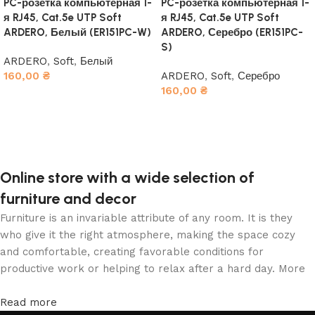
PC-розетка компьютерная 1-
PC-розетка компьютерная 1-
я RJ45, Cat.5e UTP Soft
я RJ45, Cat.5e UTP Soft
ARDERO, Белый (ER151PC-W)
ARDERO, Серебро (ER151PC-
S)
ARDERO
,
Soft
,
Белый
160,00
₴
ARDERO
,
Soft
,
Серебро
160,00
₴
В корзину
В корзину
Online store with a wide selection of
furniture and decor
Furniture is an invariable attribute of any room. It is they
who give it the right atmosphere, making the space cozy
and comfortable, creating favorable conditions for
productive work or helping to relax after a hard day. More
and more often, customers want to place an order in an
online store, when you can sit down at the computer in your
Read more