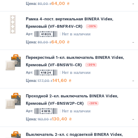
64,00
-
₴
80,00
₴
Рамка 4-пост. вертикальная BINERA Videx,
Кремовый (VF-BNFR4V-CR)
-20%
Нет в наличии
41825
64,00
-
₴
80,00
₴
Перекрестный 1-кл. выключатель BINERA Videx,
Кремовый (VF-BNSW1I-CR)
-20%
Нет в наличии
41824
141,60
-
₴
177,00
₴
Проходной 2-кл. выключатель BINERA Videx,
Кремовый (VF-BNSW2P-CR)
-20%
Нет в наличии
41815
130,40
-
₴
163,00
₴
Выключатель 2-кл. с подсветкой BINERA Videx,