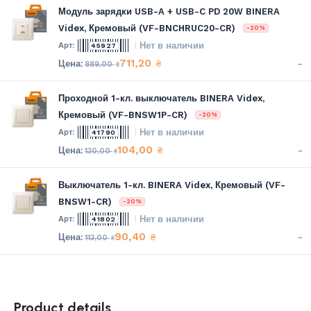
Модуль зарядки USB-A + USB-C PD 20W BINERA
Videx, Кремовый (VF-BNCHRUC20-CR)
-20%
Нет в наличии
45927
711,20
-
₴
889,00
₴
Проходной 1-кл. выключатель BINERA Videx,
Кремовый (VF-BNSW1P-CR)
-20%
Нет в наличии
41790
104,00
-
₴
130,00
₴
Выключатель 1-кл. BINERA Videx, Кремовый (VF-
BNSW1-CR)
-20%
Нет в наличии
41802
90,40
-
₴
113,00
₴
Product details