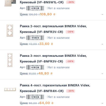
Кремовый (VF-BNSW1L-CR)
-20%
Нет в наличии
41828
108,80
-
₴
136,00
₴
Рамка 2-пост. вертикальная BINERA Videx,
Кремовый (VF-BNFR2V-CR)
-20%
Нет в наличии
41805
33,60
-
₴
42,00
₴
Рамка 3-пост. вертикальная BINERA Videx,
Кремовый (VF-BNFR3V-CR)
-20%
Нет в наличии
41826
48,80
-
₴
61,00
₴
Рамка 4-пост. горизонтальная BINERA Videx,
Кремовый (VF-BNFR4H-CR)
-20%
Нет в наличии
41806
64,00
-
₴
80,00
₴