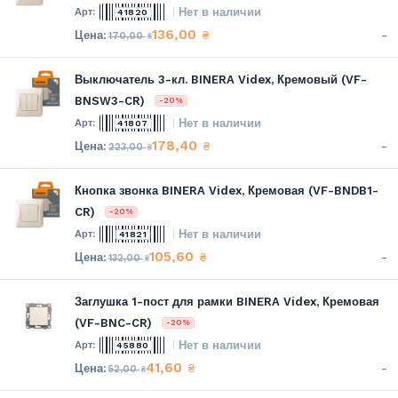
Нет в наличии
41820
136,00
-
₴
170,00
₴
Выключатель 3-кл. BINERA Videx, Кремовый (VF-
BNSW3-CR)
-20%
Нет в наличии
41807
178,40
-
₴
223,00
₴
Кнопка звонка BINERA Videx, Кремовая (VF-BNDB1-
CR)
-20%
Нет в наличии
41821
105,60
-
₴
132,00
₴
Заглушка 1-пост для рамки BINERA Videx, Кремовая
(VF-BNC-CR)
-20%
Нет в наличии
45880
41,60
-
₴
52,00
₴