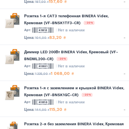
157,60
-
₴
197,00
₴
Розетка 1-я CAT3 телефонная BINERA Videx,
Кремовая (VF-BNSK1TF3-CR)
-20%
Нет в наличии
41813
83,20
-
₴
104,00
₴
Диммер LED 200Вт BINERA Videx, Кремовый (VF-
BNDML200-CR)
-20%
Нет в наличии
41801
1 068,00
-
₴
1 335,00
₴
Розетка 1-я с заземлением и крышкой BINERA Videx,
Кремовая (VF-BNSK1GС-CR)
-20%
Нет в наличии
41810
115,20
-
₴
144,00
₴
Розетка 2-я без заземления BINERA Videx, Кремовая