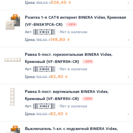
526,40
-
₴
658,00
₴
Розетка 1-я CAT6 интернет BINERA Videx, Кремовая
(VF-BNSK1PC6-CR)
-20%
Нет в наличии
41822
148,80
-
₴
186,00
₴
Рамка 5-пост. горизонтальная BINERA Videx,
Кремовый (VF-BNFR5H-CR)
-20%
Нет в наличии
41800
82,40
-
₴
103,00
₴
Рамка 5-пост. вертикальная BINERA Videx,
Кремовый (VF-BNFR5V-CR)
-20%
Нет в наличии
41803
82,40
-
₴
103,00
₴
Выключатель 1-кл. с подсветкой BINERA Videx,