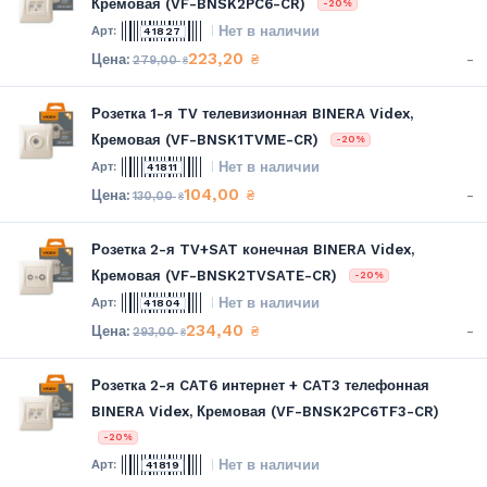
Кремовая (VF-BNSK2PC6-CR)
-20%
Нет в наличии
41827
223,20
-
₴
279,00
₴
Розетка 1-я TV телевизионная BINERA Videx,
Кремовая (VF-BNSK1TVME-CR)
-20%
Нет в наличии
41811
104,00
-
₴
130,00
₴
Розетка 2-я TV+SAT конечная BINERA Videx,
Кремовая (VF-BNSK2TVSATE-CR)
-20%
Нет в наличии
41804
234,40
-
₴
293,00
₴
Розетка 2-я CAT6 интернет + CAT3 телефонная
BINERA Videx, Кремовая (VF-BNSK2PC6TF3-CR)
-20%
Нет в наличии
41819