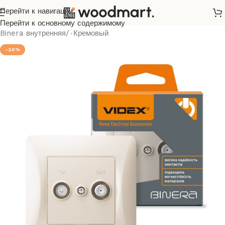
Перейти к навигации
Главная
/
Розетки и выключатели
/
Videx
/
Binera
/
Перейти к основному содержимому
Binera внутренняя
/
Кремовый
-20%