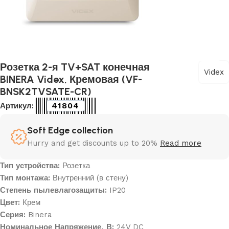
Розетка 2-я TV+SAT конечная
Videx
BINERA Videx, Кремовая (VF-
BNSK2TVSATE-CR)
41804
Артикул:
Soft Edge collection
Hurry and get discounts up to 20%
Read more
Тип устройства:
Розетка
Тип монтажа:
Внутренний (в стену)
Степень пылевлагозащиты:
IP20
Цвет:
Крем
Серия:
Binera
Номинальное Напряжение, В:
24V DC