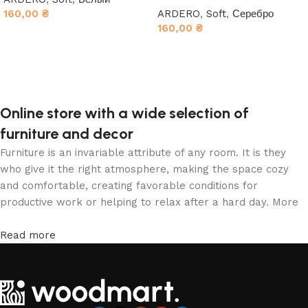
160,00
₴
ARDERO
,
Soft
,
Серебро
160,00
₴
В корзину
В корзину
Online store with a wide selection of
furniture and decor
Furniture is an invariable attribute of any room. It is they
who give it the right atmosphere, making the space cozy
and comfortable, creating favorable conditions for
productive work or helping to relax after a hard day. More
and more often, customers want to place an order in an
online store, when you can sit down at the computer in your
Read more
free time, arrange the furniture in the photo and calmly buy
the furniture you like. The online store has a large catalog
of furniture: both home and office furniture are available.
Furniture production is a modern form of art