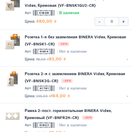
Videx, Кремовая (VF-BNSK1GU2-CR)
В наличии
41808
480,00
₴
-
+
Розетка 1-я без заземления BINERA Videx, Кремовая
(VF-BNSK1-CR)
-20%
Нет в наличии
41814
92,00
-
₴
115,00
₴
Розетка 2-я с заземлением BINERA Videx, Кремовая
(VF-BNSK2G-CR)
-20%
Нет в наличии
41791
164,00
-
₴
205,00
₴
Рамка 2-пост. горизонтальная BINERA Videx,
Кремовый (VF-BNFR2H-CR)
-20%
Нет в наличии
41823