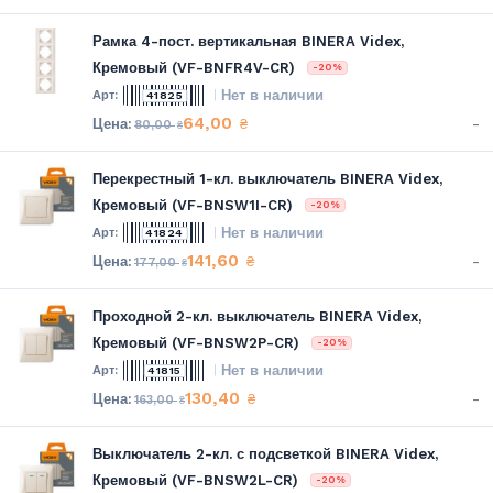
Рамка 4-пост. вертикальная BINERA Videx,
Кремовый (VF-BNFR4V-CR)
-20%
Нет в наличии
41825
64,00
-
₴
80,00
₴
Перекрестный 1-кл. выключатель BINERA Videx,
Кремовый (VF-BNSW1I-CR)
-20%
Нет в наличии
41824
141,60
-
₴
177,00
₴
Проходной 2-кл. выключатель BINERA Videx,
Кремовый (VF-BNSW2P-CR)
-20%
Нет в наличии
41815
130,40
-
₴
163,00
₴
Выключатель 2-кл. с подсветкой BINERA Videx,
Кремовый (VF-BNSW2L-CR)
-20%