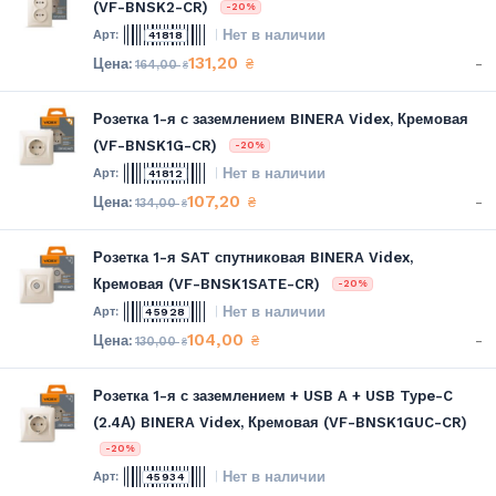
(VF-BNSK2-CR)
-20%
Нет в наличии
41818
131,20
-
₴
164,00
₴
Розетка 1-я с заземлением BINERA Videx, Кремовая
(VF-BNSK1G-CR)
-20%
Нет в наличии
41812
107,20
-
₴
134,00
₴
Розетка 1-я SAT спутниковая BINERA Videx,
Кремовая (VF-BNSK1SATE-CR)
-20%
Нет в наличии
45928
104,00
-
₴
130,00
₴
Розетка 1-я с заземлением + USB A + USB Type-C
(2.4А) BINERA Videx, Кремовая (VF-BNSK1GUC-CR)
-20%
Нет в наличии
45934