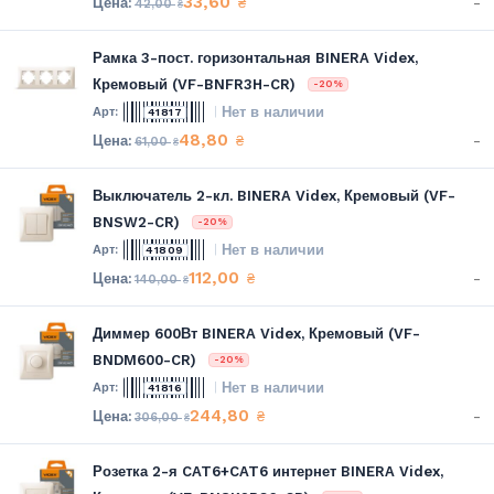
33,60
-
₴
42,00
₴
Рамка 3-пост. горизонтальная BINERA Videx,
Кремовый (VF-BNFR3H-CR)
-20%
Нет в наличии
41817
48,80
-
₴
61,00
₴
Выключатель 2-кл. BINERA Videx, Кремовый (VF-
BNSW2-CR)
-20%
Нет в наличии
41809
112,00
-
₴
140,00
₴
Диммер 600Вт BINERA Videx, Кремовый (VF-
BNDM600-CR)
-20%
Нет в наличии
41816
244,80
-
₴
306,00
₴
Розетка 2-я CAT6+CAT6 интернет BINERA Videx,