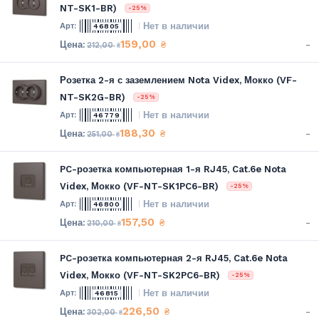
NT-SK1-BR)
-25%
Нет в наличии
46805
159,00
-
₴
212,00
₴
Розетка 2-я с заземлением Nota Videx, Мокко (VF-
NT-SK2G-BR)
-25%
Нет в наличии
46779
188,30
-
₴
251,00
₴
PC-розетка компьютерная 1-я RJ45, Cat.6e Nota
Videx, Мокко (VF-NT-SK1PC6-BR)
-25%
Нет в наличии
46800
157,50
-
₴
210,00
₴
PC-розетка компьютерная 2-я RJ45, Cat.6e Nota
Videx, Мокко (VF-NT-SK2PC6-BR)
-25%
Нет в наличии
46815
226,50
-
₴
302,00
₴