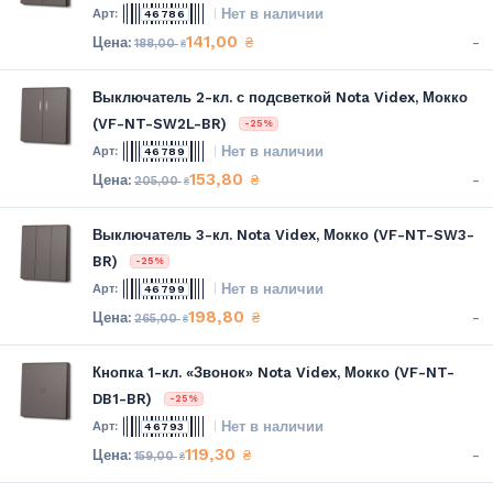
Нет в наличии
46786
141,00
-
₴
188,00
₴
Выключатель 2-кл. с подсветкой Nota Videx, Мокко
(VF-NT-SW2L-BR)
-25%
Нет в наличии
46789
153,80
-
₴
205,00
₴
Выключатель 3-кл. Nota Videx, Мокко (VF-NT-SW3-
BR)
-25%
Нет в наличии
46799
198,80
-
₴
265,00
₴
Кнопка 1-кл. «Звонок» Nota Videx, Мокко (VF-NT-
DB1-BR)
-25%
Нет в наличии
46793
119,30
-
₴
159,00
₴