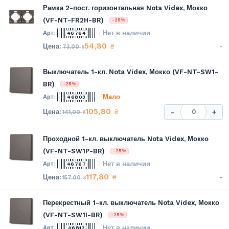
Рамка 2-пост. горизонтальная Nota Videx, Мокко
(VF-NT-FR2H-BR)
-25%
Нет в наличии
46764
54,80
-
₴
73,00
₴
Выключатель 1-кл. Nota Videx, Мокко (VF-NT-SW1-
BR)
-25%
Мало
46803
105,80
₴
-
+
141,00
₴
Проходной 1-кл. выключатель Nota Videx, Мокко
(VF-NT-SW1P-BR)
-25%
Нет в наличии
46767
117,80
-
₴
157,00
₴
Перекрестный 1-кл. выключатель Nota Videx, Мокко
(VF-NT-SW1I-BR)
-25%
Нет в наличии
46813