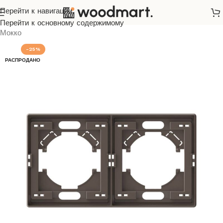
Перейти к навигации
Главная
/
Розетки и выключатели
/
Videx
/
Nota
/
Перейти к основному содержимому
Мокко
-25%
РАСПРОДАНО