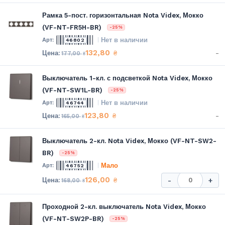
Рамка 5-пост. горизонтальная Nota Videx, Мокко
(VF-NT-FR5H-BR)
-25%
Нет в наличии
46802
132,80
-
₴
177,00
₴
Выключатель 1-кл. с подсветкой Nota Videx, Мокко
(VF-NT-SW1L-BR)
-25%
Нет в наличии
46744
123,80
-
₴
165,00
₴
Выключатель 2-кл. Nota Videx, Мокко (VF-NT-SW2-
BR)
-25%
Мало
46752
126,00
₴
-
+
168,00
₴
Проходной 2-кл. выключатель Nota Videx, Мокко
(VF-NT-SW2P-BR)
-25%