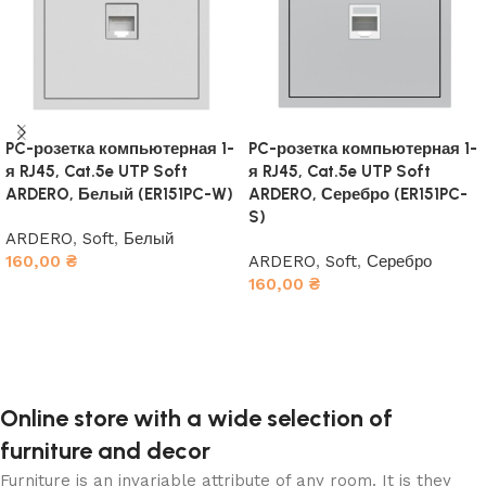
PC-розетка компьютерная 1-
PC-розетка компьютерная 1-
я RJ45, Cat.5e UTP Soft
я RJ45, Cat.5e UTP Soft
ARDERO, Белый (ER151PC-W)
ARDERO, Серебро (ER151PC-
S)
ARDERO
,
Soft
,
Белый
160,00
₴
ARDERO
,
Soft
,
Серебро
160,00
₴
В корзину
В корзину
Online store with a wide selection of
furniture and decor
Furniture is an invariable attribute of any room. It is they