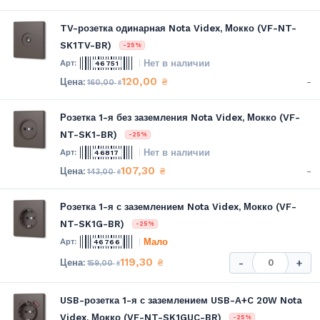
TV-розетка одинарная Nota Videx, Мокко (VF-NT-
SK1TV-BR)
-25%
Нет в наличии
46751
120,00
-
₴
160,00
₴
Розетка 1-я без заземления Nota Videx, Мокко (VF-
NT-SK1-BR)
-25%
Нет в наличии
46817
107,30
-
₴
143,00
₴
Розетка 1-я с заземлением Nota Videx, Мокко (VF-
NT-SK1G-BR)
-25%
Мало
46766
119,30
₴
-
+
159,00
₴
USB-розетка 1-я с заземлением USB-A+C 20W Nota
Videx, Мокко (VF-NT-SK1GUC-BR)
-25%