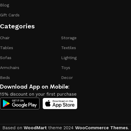
continuous joint work did not give reason to doubt their
Blog
reliability and honesty. All of them guarantee the high quality
Gift Cards
of their products, excellent operational characteristics,
attractive appearance of the products, a long period of use
Categories​
of the furniture, as well as safety.
Chair
Storage
Tables
Textiles
Sofas
Lighting
Armchairs
Toys
Beds
Decor
Download App on Mobile:
15% discount on your first purchase
Based on
WoodMart
theme
2024
WooCommerce Themes
.