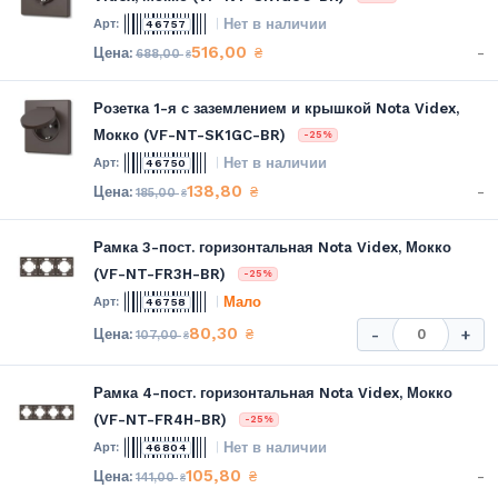
Нет в наличии
46757
516,00
-
₴
688,00
₴
Розетка 1-я с заземлением и крышкой Nota Videx,
Мокко (VF-NT-SK1GC-BR)
-25%
Нет в наличии
46750
138,80
-
₴
185,00
₴
Рамка 3-пост. горизонтальная Nota Videx, Мокко
(VF-NT-FR3H-BR)
-25%
Мало
46758
80,30
₴
-
+
107,00
₴
Рамка 4-пост. горизонтальная Nota Videx, Мокко
(VF-NT-FR4H-BR)
-25%
Нет в наличии
46804
105,80
-
₴
141,00
₴