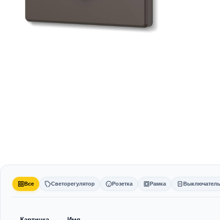
Все
Светорегулятор
Розетка
Рамка
Выключател
Картинка
Имя