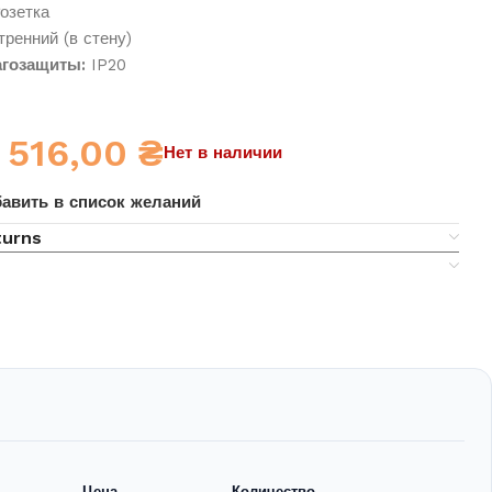
озетка
ренний (в стену)
гозащиты:
IP20
516,00
₴
Нет в наличии
авить в список желаний
turns
Цена
Количество