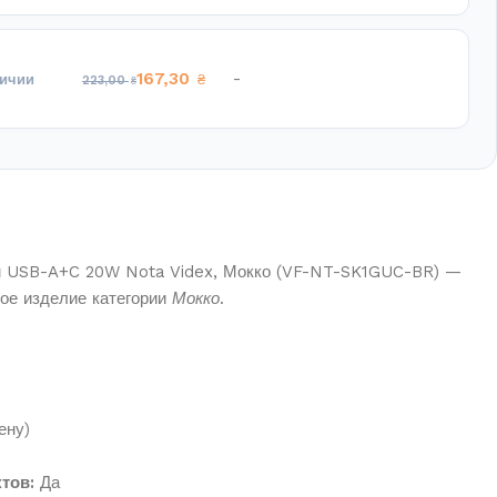
167,30
-
личии
₴
223,00
₴
ем USB-A+C 20W Nota Videx, Мокко (VF-NT-SK1GUC-BR) —
кое изделие категории
Мокко
.
ену)
тов:
Да