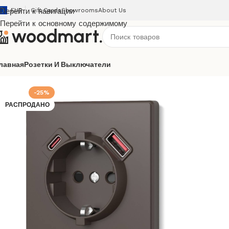
Перейти к навигации
EUR
Gift Cards
Showrooms
About Us
Перейти к основному содержимому
лавная
Розетки И Выключатели
Главная
/
Розетки и выключатели
/
Videx
/
Nota
/
Мокко
/
USB
-25%
РАСПРОДАНО