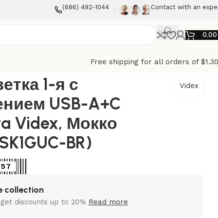
(686) 492-1044
Contact with an expe
0,0
Free shipping for all orders of $1.3
ко (VF-NT-SK1GUC-BR)
етка 1-я с
Videx
ением USB-A+C
a Videx, Мокко
-SK1GUC-BR)
757
 collection
 get discounts up to 20%
Read more