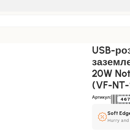
-розетка 1-я с заземлением USB-A+C 20W Nota Videx, Мок
USB-роз
заземл
20W Not
(VF-NT
Артикул:
46
Soft Edge
Hurry and