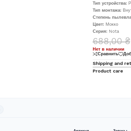
Тип устройства:
Р
Тип монтажа:
Внут
Степень пылевла
Цвет:
Мокко
Серия:
Nota
688,00
₴
Нет в наличии
Сравнить
Доб
Shipping and re
Product care
ь
Артикул
Запасы