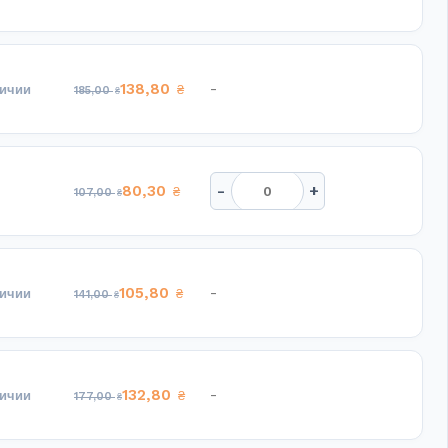
138,80
-
личии
₴
185,00
₴
-
+
80,30
₴
107,00
₴
105,80
-
личии
₴
141,00
₴
132,80
-
личии
₴
177,00
₴