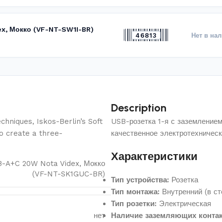
ex, Мокко (VF-NT-SW1I-BR)
46813
Нет в на
Description
hniques, Iskos-Berlin’s Soft
USB-розетка 1-я с заземлени
o create a three-
качественное электротехничес
Характеристики
SB-A+C 20W Nota Videx, Мокко
(VF-NT-SK1GUC-BR)
Тип устройства:
Розетка
Тип монтажа:
Внутренний (в ст
Тип розетки:
Электрическая
нет
Наличие заземляющих контак