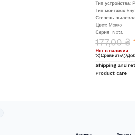
Тип устройства:
Р
Тип монтажа:
Внут
Степень пылевла
Цвет:
Мокко
Серия:
Nota
177,00
₴
Нет в наличии
Сравнить
Доб
Shipping and re
Product care
ь
Артикул
Запасы