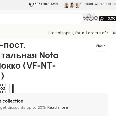
(686) 492-1044
Contact with an expe
0,0
Free shipping for all orders of $1.3
-BR)
-пост.
Videx
тальная Nota
Мокко (VF-NT-
)
02
 collection
 get discounts up to 20%
Read more