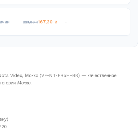
167,30
-
личии
₴
223,00
₴
 Nota Videx, Мокко (VF-NT-FR5H-BR) — качественное
атегории
Мокко
.
ену)
P20