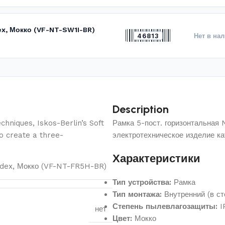
ex, Мокко (VF-NT-SW1I-BR)
46813
Нет в на
Description
hniques, Iskos-Berlin’s Soft
Рамка 5-пост. горизонтальная
o create a three-
электротехническое изделие к
Характеристики
Videx, Мокко (VF-NT-FR5H-BR)
Тип устройства:
Рамка
Тип монтажа:
Внутренний (в ст
Степень пылевлагозащиты:
I
нет
Цвет:
Мокко