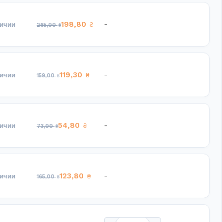
198,80
-
личии
₴
265,00
₴
119,30
-
личии
₴
159,00
₴
54,80
-
личии
₴
73,00
₴
123,80
-
личии
₴
165,00
₴