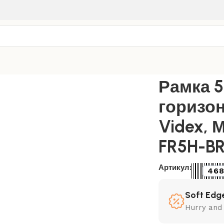
ка 5-пост. горизонтальная Nota Videx, Мокко (VF-NT-FR5H
Рамка 5
горизон
Videx, 
FR5H-BR
Артикул:
468
Soft Edge
Hurry and