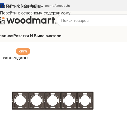
Перейти к навигации
EUR
Gift Cards
Showrooms
About Us
Перейти к основному содержимому
лавная
Розетки И Выключатели
Главная
/
Розетки и выключатели
/
Videx
/
Nota
/
Мокко
/
Рам
-25%
РАСПРОДАНО