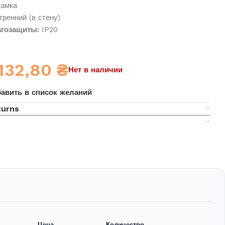
амка
ренний (в стену)
гозащиты:
IP20
132,80
₴
Нет в наличии
авить в список желаний
turns
Цена
Количество