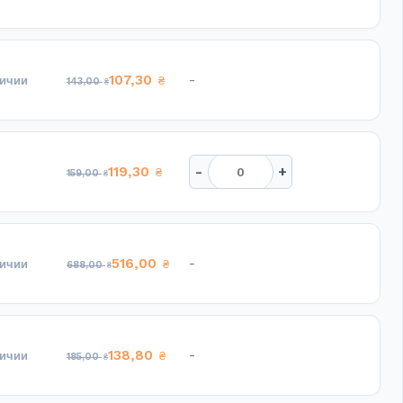
107,30
-
личии
₴
143,00
₴
-
+
119,30
₴
159,00
₴
516,00
-
личии
₴
688,00
₴
138,80
-
личии
₴
185,00
₴