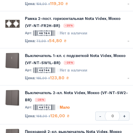
119,30
-
₴
159,00
₴
Рамка 2-пост. горизонтальная Nota Videx, Мокко
(VF-NT-FR2H-BR)
-25%
Нет в наличии
46764
54,80
-
₴
73,00
₴
Выключатель 1-кл. с подсветкой Nota Videx, Мокко
(VF-NT-SW1L-BR)
-25%
Нет в наличии
46744
123,80
-
₴
165,00
₴
Выключатель 2-кл. Nota Videx, Мокко (VF-NT-SW2-
BR)
-25%
Мало
46752
126,00
₴
-
+
168,00
₴
Проходной 2-кл. выключатель Nota Videx, Мокко