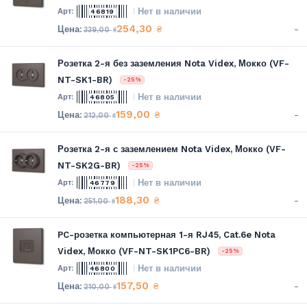
Нет в наличии
46819
254,30
-
₴
339,00
₴
Розетка 2-я без заземления Nota Videx, Мокко (VF-
NT-SK1-BR)
-25%
Нет в наличии
46805
159,00
-
₴
212,00
₴
Розетка 2-я с заземлением Nota Videx, Мокко (VF-
NT-SK2G-BR)
-25%
Нет в наличии
46779
188,30
-
₴
251,00
₴
PC-розетка компьютерная 1-я RJ45, Cat.6e Nota
Videx, Мокко (VF-NT-SK1PC6-BR)
-25%
Нет в наличии
46800
157,50
-
₴
210,00
₴