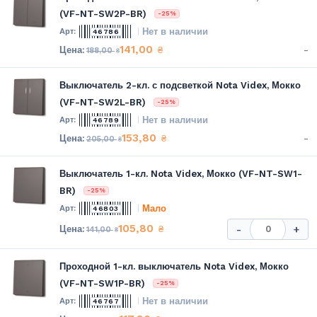
(VF-NT-SW2P-BR)
-25%
Нет в наличии
46786
141,00
-
₴
188,00
₴
Выключатель 2-кл. с подсветкой Nota Videx, Мокко
(VF-NT-SW2L-BR)
-25%
Нет в наличии
46789
153,80
-
₴
205,00
₴
Выключатель 1-кл. Nota Videx, Мокко (VF-NT-SW1-
BR)
-25%
Мало
46803
105,80
₴
-
+
141,00
₴
Проходной 1-кл. выключатель Nota Videx, Мокко
(VF-NT-SW1P-BR)
-25%
Нет в наличии
46767