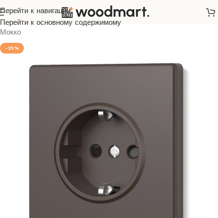
Перейти к навигации
Главная
/
Розетки и выключатели
/
Videx
/
Nota
/
Перейти к основному содержимому
Мокко
-25%