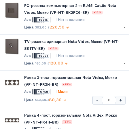
PC-розетка компьютерная 2-я RJ45, Cat.6e Nota
Videx, Мокко (VF-NT-SK2PC6-BR)
-25%
Нет в наличии
46815
226,50
-
₴
302,00
₴
TV-розетка одинарная Nota Videx, Мокко (VF-NT-
SK1TV-BR)
-25%
Нет в наличии
46751
120,00
-
₴
160,00
₴
Рамка 3-пост. горизонтальная Nota Videx, Мокко
(VF-NT-FR3H-BR)
-25%
Мало
46758
80,30
₴
-
+
107,00
₴
Рамка 4-пост. горизонтальная Nota Videx, Мокко
(VF-NT-FR4H-BR)
-25%