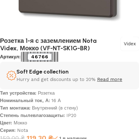
Розетка 1-я с заземлением Nota
Videx
Videx, Мокко (VF-NT-SK1G-BR)
46766
Артикул:
Soft Edge collection
Hurry and get discounts up to 20%
Read more
Тип устройства:
Розетка
Номинальный ток, А:
16 А
Тип монтажа:
Внутренний (в стену)
Степень пылевлагозащиты:
IP20
Цвет:
Мокко
Серия:
Nota
119,30
₴
159,00
₴
1 в наличии