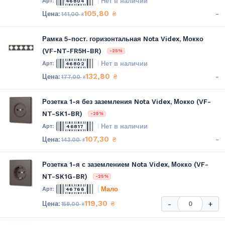
Нет в наличии
46804
105,80
-
₴
141,00
₴
Рамка 5-пост. горизонтальная Nota Videx, Мокко
(VF-NT-FR5H-BR)
-25%
Нет в наличии
46802
132,80
-
₴
177,00
₴
Розетка 1-я без заземления Nota Videx, Мокко (VF-
NT-SK1-BR)
-25%
Нет в наличии
46817
107,30
-
₴
143,00
₴
Розетка 1-я с заземлением Nota Videx, Мокко (VF-
NT-SK1G-BR)
-25%
Мало
46766
119,30
₴
-
+
159,00
₴