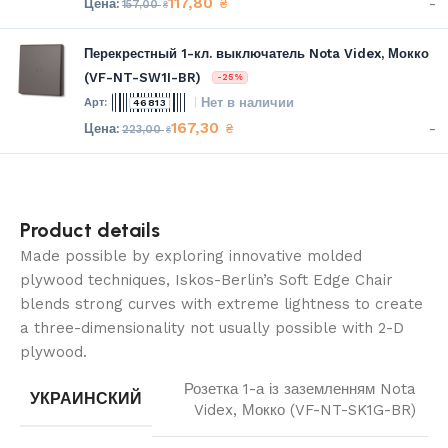
117,80
-
₴
157,00
₴
Перекрестный 1-кл. выключатель Nota Videx, Мокко
(VF-NT-SW1I-BR)
-25%
Нет в наличии
46813
167,30
-
₴
223,00
₴
Product details
Made possible by exploring innovative molded
plywood techniques, Iskos-Berlin’s Soft Edge Chair
blends strong curves with extreme lightness to create
a three-dimensionality not usually possible with 2-D
plywood.
Розетка 1-а із заземленням Nota
УКРАИНСКИЙ
Videx, Мокко (VF-NT-SK1G-BR)