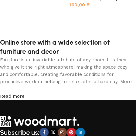
160,00
₴
В корзину
В корзину
Online store with a wide selection of
furniture and decor
Furniture is an invariable attribute of any room. It is they
who give it the right atmosphere, making the space cozy
and comfortable, creating favorable conditions for
productive work or helping to relax after a hard day. More
and more often, customers want to place an order in an
online store, when you can sit down at the computer in your
Read more
free time, arrange the furniture in the photo and calmly buy
the furniture you like. The online store has a large catalog
of furniture: both home and office furniture are available.
Furniture production is a modern form of art
Subscribe us:
Furniture manufacturers, as well as manufacturers of other