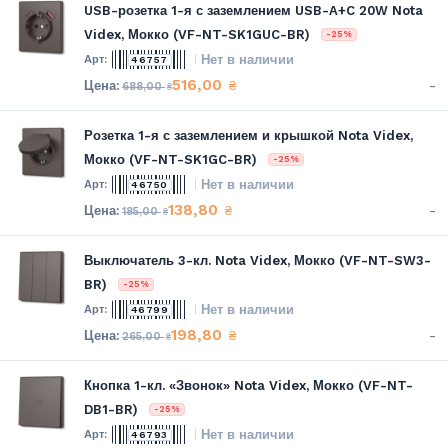
USB-розетка 1-я с заземлением USB-A+C 20W Nota
Videx, Мокко (VF-NT-SK1GUC-BR)
-25%
Нет в наличии
46757
516,00
-
₴
688,00
₴
Розетка 1-я с заземлением и крышкой Nota Videx,
Мокко (VF-NT-SK1GC-BR)
-25%
Нет в наличии
46750
138,80
-
₴
185,00
₴
Выключатель 3-кл. Nota Videx, Мокко (VF-NT-SW3-
BR)
-25%
Нет в наличии
46799
198,80
-
₴
265,00
₴
Кнопка 1-кл. «Звонок» Nota Videx, Мокко (VF-NT-
DB1-BR)
-25%
Нет в наличии
46793