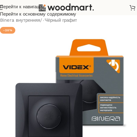
Перейти к навигации
Главная
/
Розетки и выключатели
/
Videx
/
Binera
/
Перейти к основному содержимому
Binera внутренняя
/
Чёрный графит
-20%