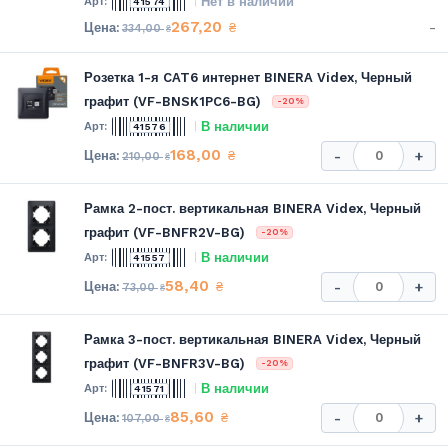
Нет в наличии
41574
267,20
-
₴
334,00
₴
Розетка 1-я CAT6 интернет BINERA Videx, Черный
графит (VF-BNSK1PC6-BG)
-20%
В наличии
41576
168,00
₴
-
+
210,00
₴
Рамка 2-пост. вертикальная BINERA Videx, Черный
графит (VF-BNFR2V-BG)
-20%
В наличии
41557
58,40
₴
-
+
73,00
₴
Рамка 3-пост. вертикальная BINERA Videx, Черный
графит (VF-BNFR3V-BG)
-20%
В наличии
41571
85,60
₴
-
+
107,00
₴