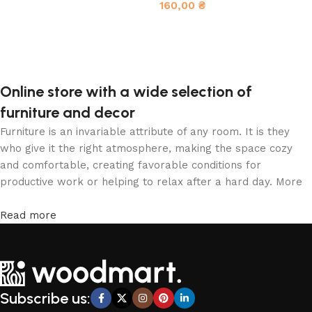
160,00
₴
В корзину
В корзину
Online store with a wide selection of
furniture and decor
Furniture is an invariable attribute of any room. It is they
who give it the right atmosphere, making the space cozy
and comfortable, creating favorable conditions for
productive work or helping to relax after a hard day. More
and more often, customers want to place an order in an
online store, when you can sit down at the computer in your
Read more
free time, arrange the furniture in the photo and calmly buy
the furniture you like. The online store has a large catalog
of furniture: both home and office furniture are available.
Furniture production is a modern form of art
Subscribe us:
Furniture manufacturers, as well as manufacturers of other