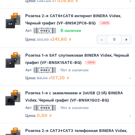
1 029,60
-
₴
1 287,00
₴
Розетка 2-я CAT6+CAT6 интернет BINERA Videx,
Черный графит (VF-BNSK2PC6-BG)
-20%
В наличии
41582
241,60
₴
-
+
302,00
₴
Розетка 1-я SAT спутниковая BINERA Videx, Черный
графит (VF-BNSK1SATE-BG)
-20%
Нет в наличии
41562
127,20
-
₴
159,00
₴
Розетка 1-я с заземлением и 2xUSB (2.1А) BINERA
Videx, Черный графит (VF-BNSK1GU2-BG)
Нет в наличии
41566
0,00
-
₴
Розетка 2-я CAT3+CAT3 телефонная BINERA Videx,