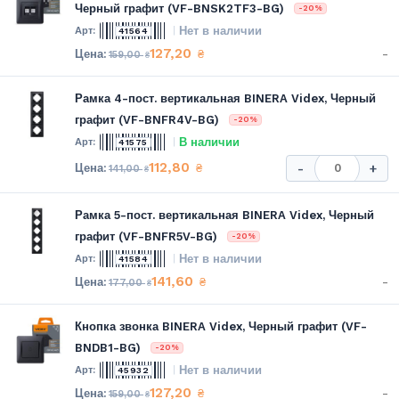
Черный графит (VF-BNSK2TF3-BG)
-20%
Нет в наличии
41564
127,20
-
₴
159,00
₴
Рамка 4-пост. вертикальная BINERA Videx, Черный
графит (VF-BNFR4V-BG)
-20%
В наличии
41575
112,80
₴
-
+
141,00
₴
Рамка 5-пост. вертикальная BINERA Videx, Черный
графит (VF-BNFR5V-BG)
-20%
Нет в наличии
41584
141,60
-
₴
177,00
₴
Кнопка звонка BINERA Videx, Черный графит (VF-
BNDB1-BG)
-20%
Нет в наличии
45932
127,20
-
₴
159,00
₴