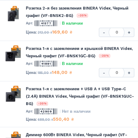
Розетка 2-я без заземления BINERA Videx, Черный
графит (VF-BNSK2-BG)
-20%
В наличии
41577
169,60
₴
-
+
212,00
₴
Розетка 1-я с заземлением и крышкой BINERA Videx,
Черный графит (VF-BNSK1GС-BG)
-20%
В наличии
41891
148,00
₴
-
+
185,00
₴
Розетка 1-я с заземлением + USB A + USB Type-C
(2.4А) BINERA Videx, Черный графит (VF-BNSK1GUC-
BG)
-20%
Нет в наличии
42909
550,40
-
₴
688,00
₴
Диммер 600Вт BINERA Videx, Черный графит (VF-