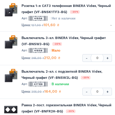
Розетка 1-я CAT3 телефонная BINERA Videx, Черный
графит (VF-BNSK1TF3-BG)
-20%
Нет в наличии
41556
101,60
-
₴
127,00
₴
Выключатель 3-кл. BINERA Videx, Черный графит
(VF-BNSW3-BG)
-20%
Мало
41559
212,00
₴
-
+
265,00
₴
Выключатель 2-кл. с подсветкой BINERA Videx,
Черный графит (VF-BNSW2L-BG)
-20%
В наличии
41789
164,00
₴
-
+
205,00
₴
Рамка 2-пост. горизонтальная BINERA Videx, Черный
графит (VF-BNFR2H-BG)
-20%