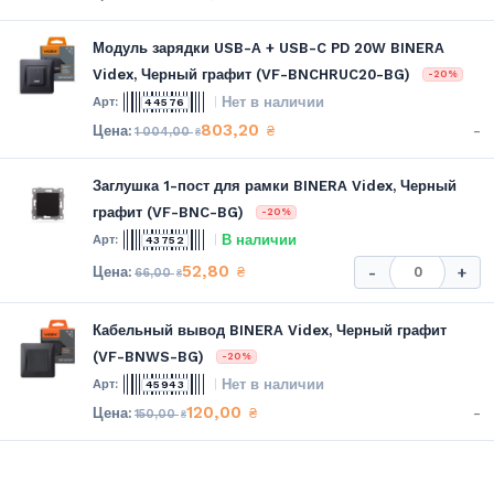
Модуль зарядки USB-A + USB-C PD 20W BINERA
Videx, Черный графит (VF-BNCHRUC20-BG)
-20%
Нет в наличии
44576
803,20
-
₴
1 004,00
₴
Заглушка 1-пост для рамки BINERA Videx, Черный
графит (VF-BNC-BG)
-20%
В наличии
43752
52,80
₴
-
+
66,00
₴
Кабельный вывод BINERA Videx, Черный графит
(VF-BNWS-BG)
-20%
Нет в наличии
45943
120,00
-
₴
150,00
₴