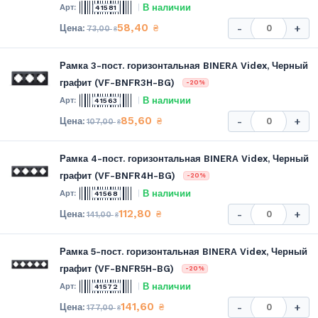
В наличии
41581
58,40
₴
-
+
73,00
₴
Рамка 3-пост. горизонтальная BINERA Videx, Черный
графит (VF-BNFR3H-BG)
-20%
В наличии
41563
85,60
₴
-
+
107,00
₴
Рамка 4-пост. горизонтальная BINERA Videx, Черный
графит (VF-BNFR4H-BG)
-20%
В наличии
41568
112,80
₴
-
+
141,00
₴
Рамка 5-пост. горизонтальная BINERA Videx, Черный
графит (VF-BNFR5H-BG)
-20%
В наличии
41572
141,60
₴
-
+
177,00
₴