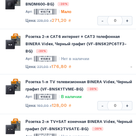
BNDM600-BG)
-20%
Мало
41578
271,20
₴
-
+
339,00
₴
Розетка 2-я CAT6 интернет + CAT3 телефонная
BINERA Videx, Черный графит (VF-BNSK2PC6TF3-
BG)
-20%
Нет в наличии
41580
176,80
-
₴
221,00
₴
Розетка 1-я TV телевизионная BINERA Videx, Черный
графит (VF-BNSK1TVME-BG)
-20%
В наличии
41560
128,00
₴
-
+
160,00
₴
Розетка 2-я TV+SAT конечная BINERA Videx, Черный
графит (VF-BNSK2TVSATE-BG)
-20%