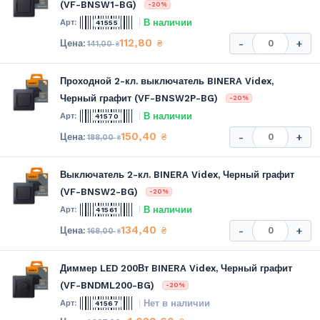
(VF-BNSW1-BG)
-20%
В наличии
41555
112,80
₴
-
+
141,00
₴
Проходной 2-кл. выключатель BINERA Videx,
Черный графит (VF-BNSW2P-BG)
-20%
В наличии
41570
150,40
₴
-
+
188,00
₴
Выключатель 2-кл. BINERA Videx, Черный графит
(VF-BNSW2-BG)
-20%
В наличии
41561
134,40
₴
-
+
168,00
₴
Диммер LED 200Вт BINERA Videx, Черный графит
(VF-BNDML200-BG)
-20%
Нет в наличии
41567