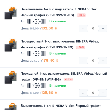
Выключатель 1-кл. с подсветкой BINERA Videx,
Черный графит (VF-BNSW1L-BG)
-20%
В наличии
41579
132,00
₴
-
+
165,00
₴
Перекрестный 1-кл. выключатель BINERA Videx,
Черный графит (VF-BNSW1I-BG)
-20%
В наличии
41573
178,40
₴
-
+
223,00
₴
Проходной 1-кл. выключатель BINERA Videx, Черный
графит (VF-BNSW1P-BG)
-20%
В наличии
41558
125,60
₴
-
+
157,00
₴
Выключатель 1-кл. BINERA Videx, Черный графит