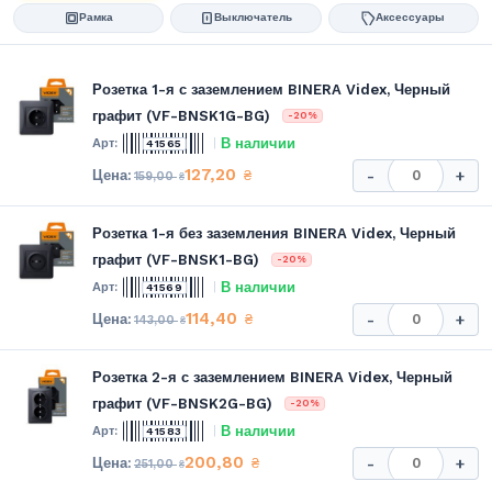
Рамка
Выключатель
Аксессуары
Розетка 1-я с заземлением BINERA Videx, Черный
графит (VF-BNSK1G-BG)
-20%
В наличии
41565
127,20
₴
-
+
159,00
₴
Розетка 1-я без заземления BINERA Videx, Черный
графит (VF-BNSK1-BG)
-20%
В наличии
41569
114,40
₴
-
+
143,00
₴
Розетка 2-я с заземлением BINERA Videx, Черный
графит (VF-BNSK2G-BG)
-20%
В наличии
41583
200,80
₴
-
+
251,00
₴