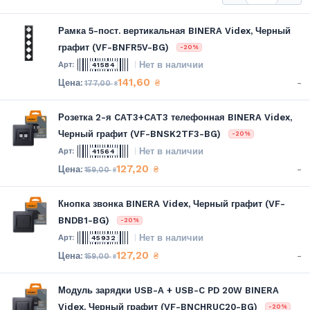
Рамка 5-пост. вертикальная BINERA Videx, Черный
графит (VF-BNFR5V-BG)
-20%
Нет в наличии
41584
141,60
-
₴
177,00
₴
Розетка 2-я CAT3+CAT3 телефонная BINERA Videx,
Черный графит (VF-BNSK2TF3-BG)
-20%
Нет в наличии
41564
127,20
-
₴
159,00
₴
Кнопка звонка BINERA Videx, Черный графит (VF-
BNDB1-BG)
-20%
Нет в наличии
45932
127,20
-
₴
159,00
₴
Модуль зарядки USB-A + USB-C PD 20W BINERA
Videx, Черный графит (VF-BNCHRUC20-BG)
-20%