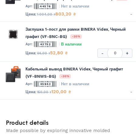
Нет в наличии
44576
803,20
-
₴
1 004,00
₴
Заглушка 1-пост для рамки BINERA Videx, Черный
графит (VF-BNC-BG)
-20%
В наличии
43752
52,80
₴
-
+
66,00
₴
Кабельный вывод BINERA Videx, Черный графит
(VF-BNWS-BG)
-20%
Нет в наличии
45943
120,00
-
₴
150,00
₴
Product details
Made possible by exploring innovative molded