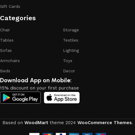
reliability and honesty. All of them guarantee the high quality
Gift Cards
of their products, excellent operational characteristics,
attractive appearance of the products, a long period of use
Categories​
of the furniture, as well as safety.
Chair
Storage
Tables
Textiles
Sofas
Lighting
Armchairs
Toys
Beds
Decor
Download App on Mobile:
15% discount on your first purchase
Based on
WoodMart
theme
2024
WooCommerce Themes
.