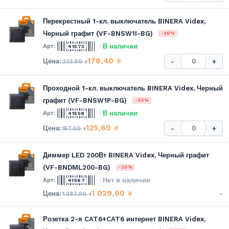
Перекрестный 1-кл. выключатель BINERA Videx,
Черный графит (VF-BNSW1I-BG)
-20%
В наличии
41573
178,40
₴
-
+
223,00
₴
Проходной 1-кл. выключатель BINERA Videx, Черный
графит (VF-BNSW1P-BG)
-20%
В наличии
41558
125,60
₴
-
+
157,00
₴
Диммер LED 200Вт BINERA Videx, Черный графит
(VF-BNDML200-BG)
-20%
Нет в наличии
41567
1 029,60
-
₴
1 287,00
₴
Розетка 2-я CAT6+CAT6 интернет BINERA Videx,