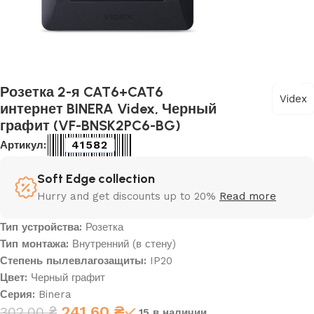
Розетка 2-я CAT6+CAT6
Videx
интернет BINERA Videx, Черный
графит (VF-BNSK2PC6-BG)
41582
Артикул:
Soft Edge collection
Hurry and get discounts up to 20%
Read more
Тип устройства:
Розетка
Тип монтажа:
Внутренний (в стену)
Степень пылевлагозащиты:
IP20
Цвет:
Черный графит
Серия:
Binera
241,60
₴
302,00
₴
15 в наличии