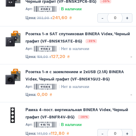
Черный графит (VF-BNSK2PC6-BG)
-20%
В наличии
41582
241,60
₴
-
+
302,00
₴
Розетка 1-я SAT спутниковая BINERA Videx, Черный
графит (VF-BNSK1SATE-BG)
-20%
Нет в наличии
41562
127,20
-
₴
159,00
₴
Розетка 1-я с заземлением и 2xUSB (2.1А) BINERA
Videx, Черный графит (VF-BNSK1GU2-BG)
Нет в наличии
41566
0,00
-
₴
Рамка 4-пост. вертикальная BINERA Videx, Черный
графит (VF-BNFR4V-BG)
-20%
В наличии
41575
112,80
₴
-
+
141,00
₴