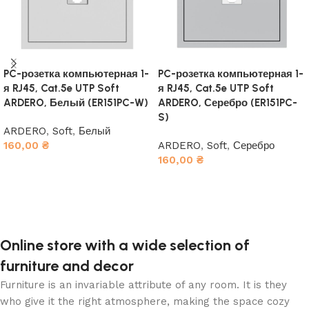
PC-розетка компьютерная 1-
PC-розетка компьютерная 1-
я RJ45, Cat.5e UTP Soft
я RJ45, Cat.5e UTP Soft
ARDERO, Белый (ER151PC-W)
ARDERO, Серебро (ER151PC-
S)
ARDERO
,
Soft
,
Белый
160,00
₴
ARDERO
,
Soft
,
Серебро
160,00
₴
В корзину
В корзину
Online store with a wide selection of
furniture and decor
Furniture is an invariable attribute of any room. It is they
who give it the right atmosphere, making the space cozy