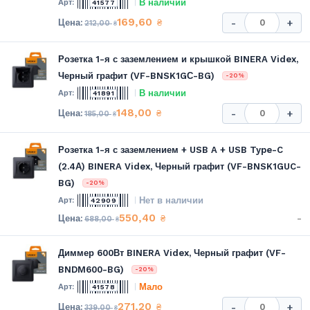
В наличии
41577
169,60
₴
-
+
212,00
₴
Розетка 1-я с заземлением и крышкой BINERA Videx,
Черный графит (VF-BNSK1GС-BG)
-20%
В наличии
41891
148,00
₴
-
+
185,00
₴
Розетка 1-я с заземлением + USB A + USB Type-C
(2.4А) BINERA Videx, Черный графит (VF-BNSK1GUC-
BG)
-20%
Нет в наличии
42909
550,40
-
₴
688,00
₴
Диммер 600Вт BINERA Videx, Черный графит (VF-
BNDM600-BG)
-20%
Мало
41578
271,20
₴
-
+
339,00
₴