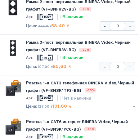
Рамка 2-пост. вертикальная BINERA Videx, Черный
графит (VF-BNFR2V-BG)
-20%
В наличии
41557
58,40
₴
-
+
73,00
₴
Рамка 3-пост. вертикальная BINERA Videx, Черный
графит (VF-BNFR3V-BG)
-20%
В наличии
41571
85,60
₴
-
+
107,00
₴
Розетка 1-я CAT3 телефонная BINERA Videx, Черный
графит (VF-BNSK1TF3-BG)
-20%
Нет в наличии
41556
101,60
-
₴
127,00
₴
Розетка 1-я CAT6 интернет BINERA Videx, Черный
графит (VF-BNSK1PC6-BG)
-20%
В наличии
41576