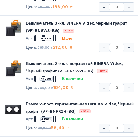
168,00
₴
-
+
210,00
₴
Выключатель 3-кл. BINERA Videx, Черный графит
(VF-BNSW3-BG)
-20%
Мало
41559
212,00
₴
-
+
265,00
₴
Выключатель 2-кл. с подсветкой BINERA Videx,
Черный графит (VF-BNSW2L-BG)
-20%
В наличии
41789
164,00
₴
-
+
205,00
₴
Рамка 2-пост. горизонтальная BINERA Videx, Черный
графит (VF-BNFR2H-BG)
-20%
В наличии
41581
58,40
₴
-
+
73,00
₴