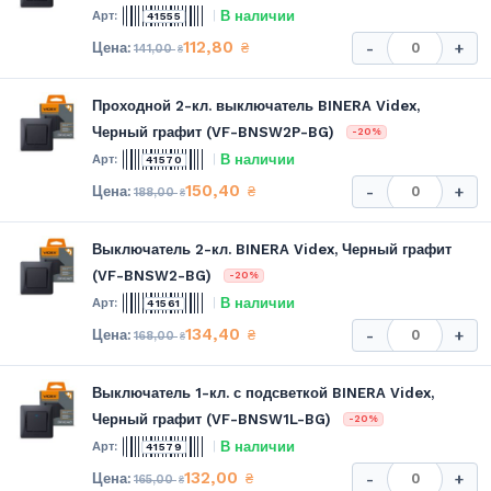
В наличии
41555
112,80
₴
-
+
141,00
₴
Проходной 2-кл. выключатель BINERA Videx,
Черный графит (VF-BNSW2P-BG)
-20%
В наличии
41570
150,40
₴
-
+
188,00
₴
Выключатель 2-кл. BINERA Videx, Черный графит
(VF-BNSW2-BG)
-20%
В наличии
41561
134,40
₴
-
+
168,00
₴
Выключатель 1-кл. с подсветкой BINERA Videx,
Черный графит (VF-BNSW1L-BG)
-20%
В наличии
41579
132,00
₴
-
+
165,00
₴