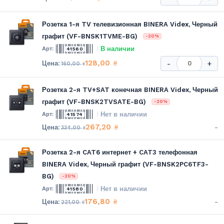
Розетка 1-я TV телевизионная BINERA Videx, Черный
графит (VF-BNSK1TVME-BG)
-20%
В наличии
41560
128,00
₴
-
+
160,00
₴
Розетка 2-я TV+SAT конечная BINERA Videx, Черный
графит (VF-BNSK2TVSATE-BG)
-20%
Нет в наличии
41574
267,20
-
₴
334,00
₴
Розетка 2-я CAT6 интернет + CAT3 телефонная
BINERA Videx, Черный графит (VF-BNSK2PC6TF3-
BG)
-20%
Нет в наличии
41580
176,80
-
₴
221,00
₴