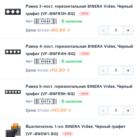
Рамка 3-пост. горизонтальная BINERA Videx, Черный
графит (VF-BNFR3H-BG)
-20%
В наличии
41563
85,60
₴
-
+
107,00
₴
Рамка 4-пост. горизонтальная BINERA Videx, Черный
графит (VF-BNFR4H-BG)
-20%
В наличии
41568
112,80
₴
-
+
141,00
₴
Рамка 5-пост. горизонтальная BINERA Videx, Черный
графит (VF-BNFR5H-BG)
-20%
В наличии
41572
141,60
₴
-
+
177,00
₴
Выключатель 1-кл. BINERA Videx, Черный графит
(VF-BNSW1-BG)
-20%