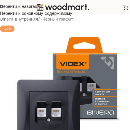
Перейти к навигации
Главная
/
Розетки и выключатели
/
Videx
/
Binera
/
Перейти к основному содержимому
Binera внутренняя
/
Чёрный графит
-20%