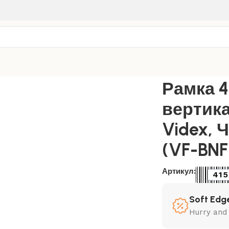
тренняя
/
Чёрный графит
/
Рамка 4-пост. вертикальная BINE
Рамка 4
вертик
Videx, 
(VF-BN
Артикул:
415
Soft Edge
Hurry and