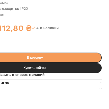
амка
гозащиты:
IP20
фит
112,80
₴
4 в наличии
В корзину
Купить сейчас
авить в список желаний
turns