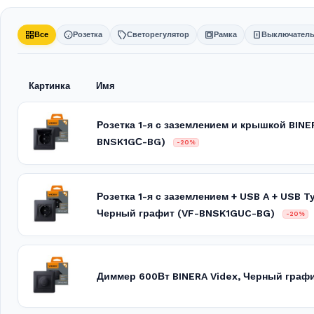
Все
Розетка
Светорегулятор
Рамка
Выключател
Картинка
Имя
Розетка 1-я с заземлением и крышкой BINE
BNSK1GС-BG)
-20%
Розетка 1-я с заземлением + USB A + USB T
Черный графит (VF-BNSK1GUC-BG)
-20%
Диммер 600Вт BINERA Videx, Черный граф