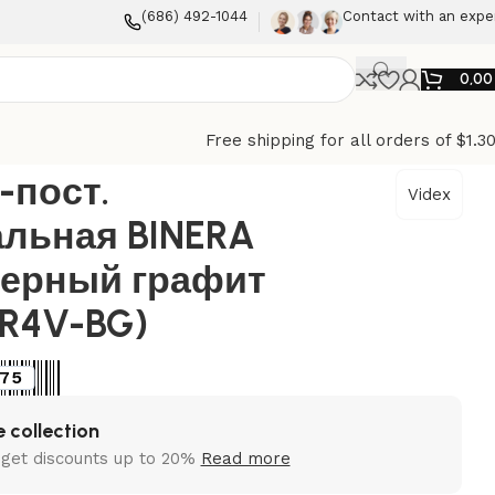
(686) 492-1044
Contact with an expe
0,0
Free shipping for all orders of $1.3
RA Videx, Черный графит (VF-BNFR4V-BG)
-пост.
Videx
альная BINERA
Черный графит
FR4V-BG)
75
 collection
 get discounts up to 20%
Read more