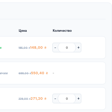
Цена
Количество
-
+
148,00
и
₴
185,00
₴
550,40
-
личии
₴
688,00
₴
-
+
271,20
₴
339,00
₴