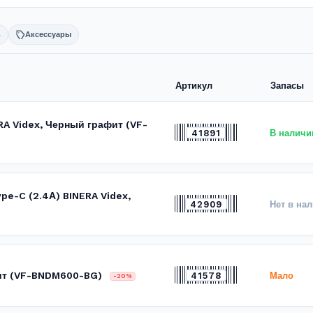
ь
Аксессуары
Артикул
Запасы
RA Videx, Черный графит (VF-
41891
В наличи
ype-C (2.4А) BINERA Videx,
42909
Нет в на
ит (VF-BNDM600-BG)
41578
Мало
-20%