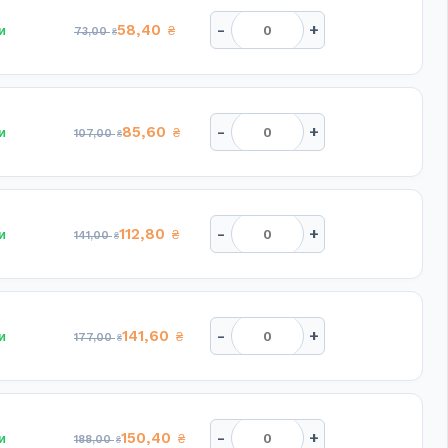
-
+
58,40
и
₴
73,00
₴
-
+
85,60
и
₴
107,00
₴
-
+
112,80
и
₴
141,00
₴
-
+
141,60
и
₴
177,00
₴
-
+
150,40
и
₴
188,00
₴