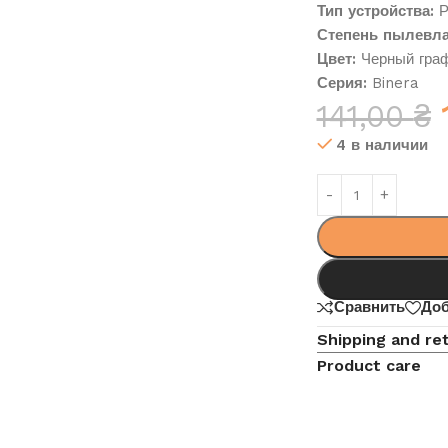
Тип устройства:
Р
Степень пылевла
Цвет:
Черный гра
Серия:
Binera
141,00
₴
4 в наличии
Сравнить
Доб
Shipping and re
Product care