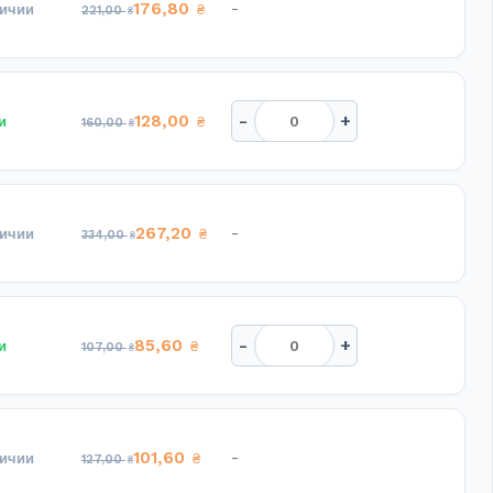
176,80
-
личии
₴
221,00
₴
-
+
128,00
и
₴
160,00
₴
267,20
-
личии
₴
334,00
₴
-
+
85,60
и
₴
107,00
₴
101,60
-
личии
₴
127,00
₴