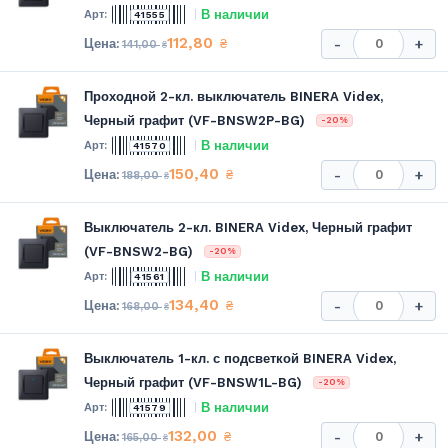
В наличии
41555
112,80
₴
-
+
141,00
₴
Проходной 2-кл. выключатель BINERA Videx,
Черный графит (VF-BNSW2P-BG)
-20%
В наличии
41570
150,40
₴
-
+
188,00
₴
Выключатель 2-кл. BINERA Videx, Черный графит
(VF-BNSW2-BG)
-20%
В наличии
41561
134,40
₴
-
+
168,00
₴
Выключатель 1-кл. с подсветкой BINERA Videx,
Черный графит (VF-BNSW1L-BG)
-20%
В наличии
41579
132,00
₴
-
+
165,00
₴