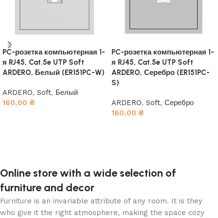
PC-розетка компьютерная 1-
PC-розетка компьютерная 1-
я RJ45, Cat.5e UTP Soft
я RJ45, Cat.5e UTP Soft
ARDERO, Белый (ER151PC-W)
ARDERO, Серебро (ER151PC-
S)
ARDERO
,
Soft
,
Белый
160,00
₴
ARDERO
,
Soft
,
Серебро
160,00
₴
В корзину
В корзину
Online store with a wide selection of
furniture and decor
Furniture is an invariable attribute of any room. It is they
who give it the right atmosphere, making the space cozy