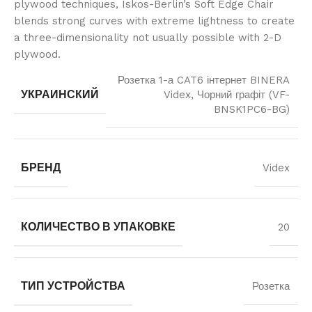
plywood techniques, Iskos-Berlin’s Soft Edge Chair
blends strong curves with extreme lightness to create
a three-dimensionality not usually possible with 2-D
plywood.
Розетка 1-а CAT6 інтернет BINERA
УКРАИНСКИЙ
Videx, Чорний графіт (VF-
BNSK1PC6-BG)
БРЕНД
Videx
КОЛИЧЕСТВО В УПАКОВКЕ
20
ТИП УСТРОЙСТВА
Розетка