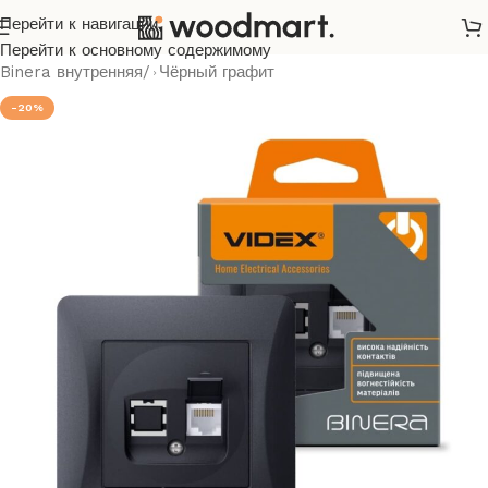
Перейти к навигации
Главная
/
Розетки и выключатели
/
Videx
/
Binera
/
Перейти к основному содержимому
Binera внутренняя
/
Чёрный графит
-20%