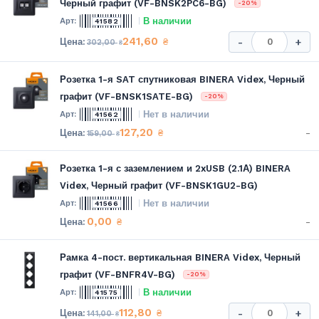
Черный графит (VF-BNSK2PC6-BG)
-20%
В наличии
41582
241,60
₴
-
+
302,00
₴
Розетка 1-я SAT спутниковая BINERA Videx, Черный
графит (VF-BNSK1SATE-BG)
-20%
Нет в наличии
41562
127,20
-
₴
159,00
₴
Розетка 1-я с заземлением и 2xUSB (2.1А) BINERA
Videx, Черный графит (VF-BNSK1GU2-BG)
Нет в наличии
41566
0,00
-
₴
Рамка 4-пост. вертикальная BINERA Videx, Черный
графит (VF-BNFR4V-BG)
-20%
В наличии
41575
112,80
₴
-
+
141,00
₴