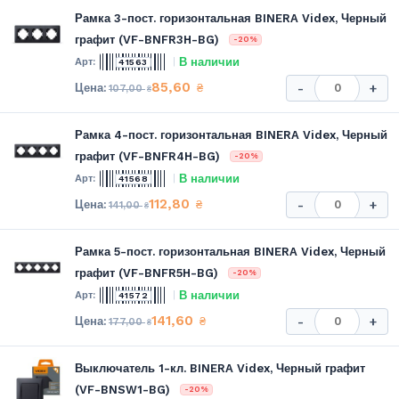
Рамка 3-пост. горизонтальная BINERA Videx, Черный
графит (VF-BNFR3H-BG)
-20%
В наличии
41563
85,60
₴
-
+
107,00
₴
Рамка 4-пост. горизонтальная BINERA Videx, Черный
графит (VF-BNFR4H-BG)
-20%
В наличии
41568
112,80
₴
-
+
141,00
₴
Рамка 5-пост. горизонтальная BINERA Videx, Черный
графит (VF-BNFR5H-BG)
-20%
В наличии
41572
141,60
₴
-
+
177,00
₴
Выключатель 1-кл. BINERA Videx, Черный графит
(VF-BNSW1-BG)
-20%