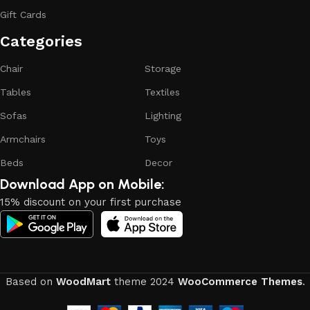
reliability and honesty. All of them guarantee the high quality
Gift Cards
of their products, excellent operational characteristics,
attractive appearance of the products, a long period of use
Categories​
of the furniture, as well as safety.
Chair
Storage
Tables
Textiles
Sofas
Lighting
Armchairs
Toys
Beds
Decor
Download App on Mobile:
15% discount on your first purchase
Based on
WoodMart
theme
2024
WooCommerce Themes
.