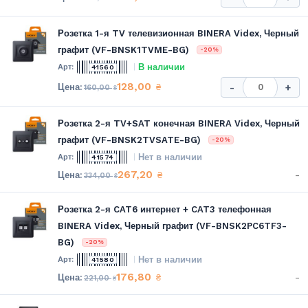
Розетка 1-я TV телевизионная BINERA Videx, Черный
графит (VF-BNSK1TVME-BG)
-20%
В наличии
41560
128,00
₴
-
+
160,00
₴
Розетка 2-я TV+SAT конечная BINERA Videx, Черный
графит (VF-BNSK2TVSATE-BG)
-20%
Нет в наличии
41574
267,20
-
₴
334,00
₴
Розетка 2-я CAT6 интернет + CAT3 телефонная
BINERA Videx, Черный графит (VF-BNSK2PC6TF3-
BG)
-20%
Нет в наличии
41580
176,80
-
₴
221,00
₴