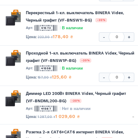
Перекрестный 1-кл. выключатель BINERA Videx,
Черный графит (VF-BNSW1I-BG)
-20%
В наличии
41573
178,40
₴
-
+
223,00
₴
Проходной 1-кл. выключатель BINERA Videx, Черный
графит (VF-BNSW1P-BG)
-20%
В наличии
41558
125,60
₴
-
+
157,00
₴
Диммер LED 200Вт BINERA Videx, Черный графит
(VF-BNDML200-BG)
-20%
Нет в наличии
41567
1 029,60
-
₴
1 287,00
₴
Розетка 2-я CAT6+CAT6 интернет BINERA Videx,