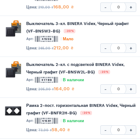
168,00
₴
-
+
210,00
₴
Выключатель 3-кл. BINERA Videx, Черный графит
(VF-BNSW3-BG)
-20%
Мало
41559
212,00
₴
-
+
265,00
₴
Выключатель 2-кл. с подсветкой BINERA Videx,
Черный графит (VF-BNSW2L-BG)
-20%
В наличии
41789
164,00
₴
-
+
205,00
₴
Рамка 2-пост. горизонтальная BINERA Videx, Черный
графит (VF-BNFR2H-BG)
-20%
В наличии
41581
58,40
₴
-
+
73,00
₴