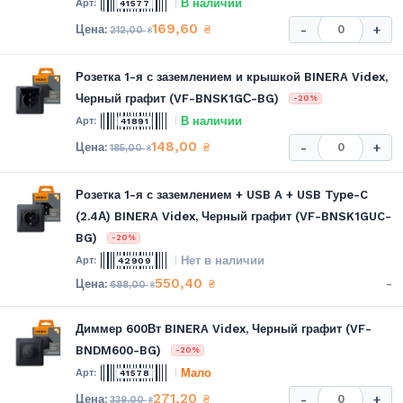
В наличии
41577
169,60
₴
-
+
212,00
₴
Розетка 1-я с заземлением и крышкой BINERA Videx,
Черный графит (VF-BNSK1GС-BG)
-20%
В наличии
41891
148,00
₴
-
+
185,00
₴
Розетка 1-я с заземлением + USB A + USB Type-C
(2.4А) BINERA Videx, Черный графит (VF-BNSK1GUC-
BG)
-20%
Нет в наличии
42909
550,40
-
₴
688,00
₴
Диммер 600Вт BINERA Videx, Черный графит (VF-
BNDM600-BG)
-20%
Мало
41578
271,20
₴
-
+
339,00
₴