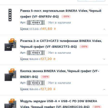
Рамка 5-пост. вертикальная BINERA Videx, Черный
графит (VF-BNFR5V-BG)
-20%
Нет в наличии
41584
141,60
-
₴
177,00
₴
Розетка 2-я CAT3+CAT3 телефонная BINERA Videx,
Черный графит (VF-BNSK2TF3-BG)
-20%
Нет в наличии
41564
127,20
-
₴
159,00
₴
Кнопка звонка BINERA Videx, Черный графит (VF-
BNDB1-BG)
-20%
Нет в наличии
45932
127,20
-
₴
159,00
₴
Модуль зарядки USB-A + USB-C PD 20W BINERA
Videx, Черный графит (VF-BNCHRUC20-BG)
-20%