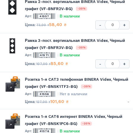
Рамка 2-пост. вертикальная BINERA Videx, Черный
графит (VF-BNFR2V-BG)
-20%
В наличии
41557
58,40
₴
-
+
73,00
₴
Рамка 3-пост. вертикальная BINERA Videx, Черный
графит (VF-BNFR3V-BG)
-20%
В наличии
41571
85,60
₴
-
+
107,00
₴
Розетка 1-я CAT3 телефонная BINERA Videx, Черный
графит (VF-BNSK1TF3-BG)
-20%
Нет в наличии
41556
101,60
-
₴
127,00
₴
Розетка 1-я CAT6 интернет BINERA Videx, Черный
графит (VF-BNSK1PC6-BG)
-20%
В наличии
41576