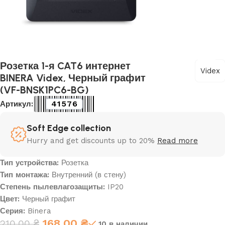
Розетка 1-я CAT6 интернет
Videx
BINERA Videx, Черный графит
(VF-BNSK1PC6-BG)
41576
Артикул:
Soft Edge collection
Hurry and get discounts up to 20%
Read more
Тип устройства:
Розетка
Тип монтажа:
Внутренний (в стену)
Степень пылевлагозащиты:
IP20
Цвет:
Черный графит
Серия:
Binera
168,00
₴
210,00
₴
10 в наличии