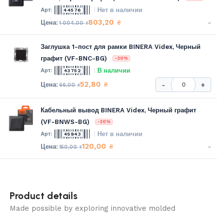
Нет в наличии
44576
803,20
-
₴
1 004,00
₴
Заглушка 1-пост для рамки BINERA Videx, Черный
графит (VF-BNC-BG)
-20%
В наличии
43752
52,80
₴
-
+
66,00
₴
Кабельный вывод BINERA Videx, Черный графит
(VF-BNWS-BG)
-20%
Нет в наличии
45943
120,00
-
₴
150,00
₴
Product details
Made possible by exploring innovative molded