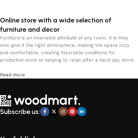
Online store with a wide selection of
furniture and decor
Furniture is an invariable attribute of any room. It is they
who give it the right atmosphere, making the space cozy
and comfortable, creating favorable conditions for
productive work or helping to relax after a hard day. More
and more often, customers want to place an order in an
online store, when you can sit down at the computer in your
Read more
free time, arrange the furniture in the photo and calmly buy
the furniture you like. The online store has a large catalog
of furniture: both home and office furniture are available.
Furniture production is a modern form of art
Subscribe us:
Furniture manufacturers, as well as manufacturers of other
home goods, are full of amazing offers: we often come
across both standard mass-produced products and unique
creations - furniture from professional craftsmen, which will