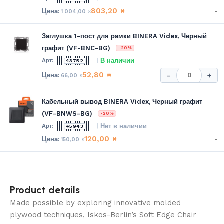
803,20
-
₴
1 004,00
₴
Заглушка 1-пост для рамки BINERA Videx, Черный
графит (VF-BNC-BG)
-20%
В наличии
43752
52,80
₴
-
+
66,00
₴
Кабельный вывод BINERA Videx, Черный графит
(VF-BNWS-BG)
-20%
Нет в наличии
45943
120,00
-
₴
150,00
₴
Product details
Made possible by exploring innovative molded
plywood techniques, Iskos-Berlin’s Soft Edge Chair