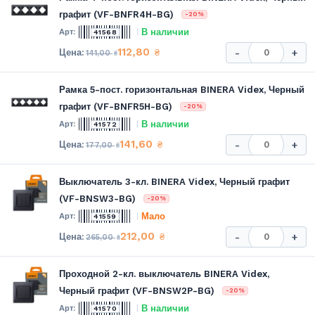
графит (VF-BNFR4H-BG)
-20%
В наличии
41568
112,80
₴
-
+
141,00
₴
Рамка 5-пост. горизонтальная BINERA Videx, Черный
графит (VF-BNFR5H-BG)
-20%
В наличии
41572
141,60
₴
-
+
177,00
₴
Выключатель 3-кл. BINERA Videx, Черный графит
(VF-BNSW3-BG)
-20%
Мало
41559
212,00
₴
-
+
265,00
₴
Проходной 2-кл. выключатель BINERA Videx,
Черный графит (VF-BNSW2P-BG)
-20%
В наличии
41570