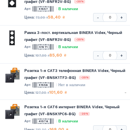
графит (VF-BNFR2V-BG)
-20%
В наличии
41557
58,40
₴
-
+
73,00
₴
Рамка 3-пост. вертикальная BINERA Videx, Черный
графит (VF-BNFR3V-BG)
-20%
В наличии
41571
85,60
₴
-
+
107,00
₴
Розетка 1-я CAT3 телефонная BINERA Videx, Черный
графит (VF-BNSK1TF3-BG)
-20%
Нет в наличии
41556
101,60
-
₴
127,00
₴
Розетка 1-я CAT6 интернет BINERA Videx, Черный
графит (VF-BNSK1PC6-BG)
-20%
В наличии
41576
168,00
₴
-
+
210,00
₴