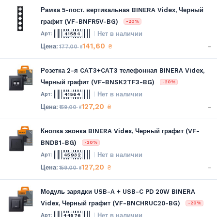
Рамка 5-пост. вертикальная BINERA Videx, Черный
графит (VF-BNFR5V-BG)
-20%
Нет в наличии
41584
141,60
-
₴
177,00
₴
Розетка 2-я CAT3+CAT3 телефонная BINERA Videx,
Черный графит (VF-BNSK2TF3-BG)
-20%
Нет в наличии
41564
127,20
-
₴
159,00
₴
Кнопка звонка BINERA Videx, Черный графит (VF-
BNDB1-BG)
-20%
Нет в наличии
45932
127,20
-
₴
159,00
₴
Модуль зарядки USB-A + USB-C PD 20W BINERA
Videx, Черный графит (VF-BNCHRUC20-BG)
-20%
Нет в наличии
44576