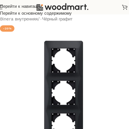
Перейти к навигации
Главная
/
Розетки и выключатели
/
Videx
/
Binera
/
Перейти к основному содержимому
Binera внутренняя
/
Чёрный графит
-20%