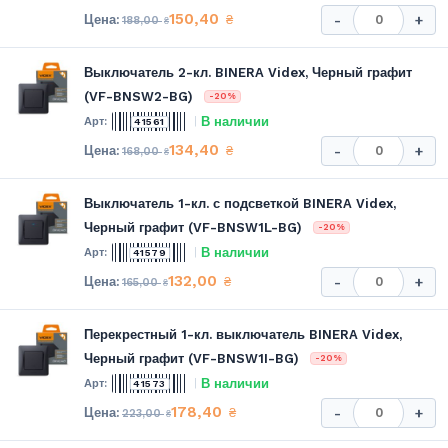
150,40
₴
-
+
188,00
₴
Выключатель 2-кл. BINERA Videx, Черный графит
(VF-BNSW2-BG)
-20%
В наличии
41561
134,40
₴
-
+
168,00
₴
Выключатель 1-кл. с подсветкой BINERA Videx,
Черный графит (VF-BNSW1L-BG)
-20%
В наличии
41579
132,00
₴
-
+
165,00
₴
Перекрестный 1-кл. выключатель BINERA Videx,
Черный графит (VF-BNSW1I-BG)
-20%
В наличии
41573
178,40
₴
-
+
223,00
₴