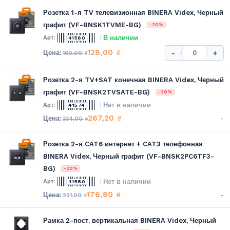
Розетка 1-я TV телевизионная BINERA Videx, Черный
графит (VF-BNSK1TVME-BG)
-20%
В наличии
41560
128,00
₴
-
+
160,00
₴
Розетка 2-я TV+SAT конечная BINERA Videx, Черный
графит (VF-BNSK2TVSATE-BG)
-20%
Нет в наличии
41574
267,20
-
₴
334,00
₴
Розетка 2-я CAT6 интернет + CAT3 телефонная
BINERA Videx, Черный графит (VF-BNSK2PC6TF3-
BG)
-20%
Нет в наличии
41580
176,80
-
₴
221,00
₴
Рамка 2-пост. вертикальная BINERA Videx, Черный