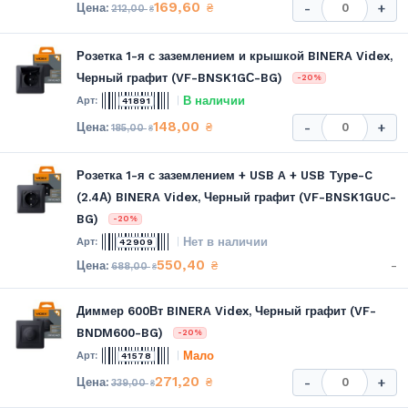
169,60
₴
-
+
212,00
₴
Розетка 1-я с заземлением и крышкой BINERA Videx,
Черный графит (VF-BNSK1GС-BG)
-20%
В наличии
41891
148,00
₴
-
+
185,00
₴
Розетка 1-я с заземлением + USB A + USB Type-C
(2.4А) BINERA Videx, Черный графит (VF-BNSK1GUC-
BG)
-20%
Нет в наличии
42909
550,40
-
₴
688,00
₴
Диммер 600Вт BINERA Videx, Черный графит (VF-
BNDM600-BG)
-20%
Мало
41578
271,20
₴
-
+
339,00
₴