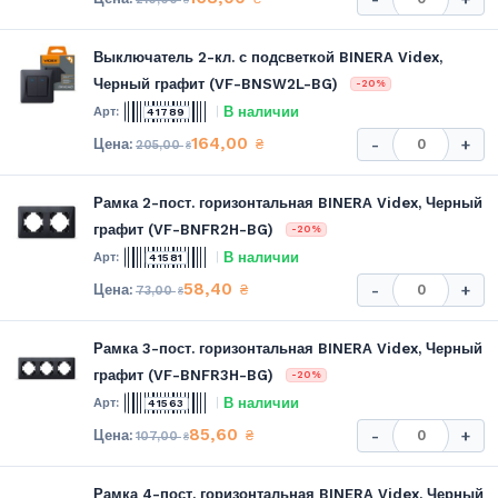
Выключатель 2-кл. с подсветкой BINERA Videx,
Черный графит (VF-BNSW2L-BG)
-20%
В наличии
41789
164,00
₴
-
+
205,00
₴
Рамка 2-пост. горизонтальная BINERA Videx, Черный
графит (VF-BNFR2H-BG)
-20%
В наличии
41581
58,40
₴
-
+
73,00
₴
Рамка 3-пост. горизонтальная BINERA Videx, Черный
графит (VF-BNFR3H-BG)
-20%
В наличии
41563
85,60
₴
-
+
107,00
₴
Рамка 4-пост. горизонтальная BINERA Videx, Черный