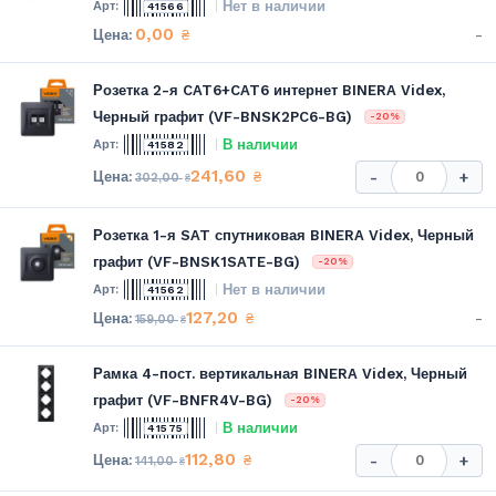
Нет в наличии
41566
0,00
-
₴
Розетка 2-я CAT6+CAT6 интернет BINERA Videx,
Черный графит (VF-BNSK2PC6-BG)
-20%
В наличии
41582
241,60
₴
-
+
302,00
₴
Розетка 1-я SAT спутниковая BINERA Videx, Черный
графит (VF-BNSK1SATE-BG)
-20%
Нет в наличии
41562
127,20
-
₴
159,00
₴
Рамка 4-пост. вертикальная BINERA Videx, Черный
графит (VF-BNFR4V-BG)
-20%
В наличии
41575
112,80
₴
-
+
141,00
₴