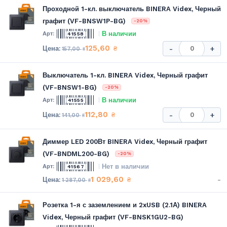
Проходной 1-кл. выключатель BINERA Videx, Черный
графит (VF-BNSW1P-BG)
-20%
В наличии
41558
125,60
₴
-
+
157,00
₴
Выключатель 1-кл. BINERA Videx, Черный графит
(VF-BNSW1-BG)
-20%
В наличии
41555
112,80
₴
-
+
141,00
₴
Диммер LED 200Вт BINERA Videx, Черный графит
(VF-BNDML200-BG)
-20%
Нет в наличии
41567
1 029,60
-
₴
1 287,00
₴
Розетка 1-я с заземлением и 2xUSB (2.1А) BINERA
Videx, Черный графит (VF-BNSK1GU2-BG)