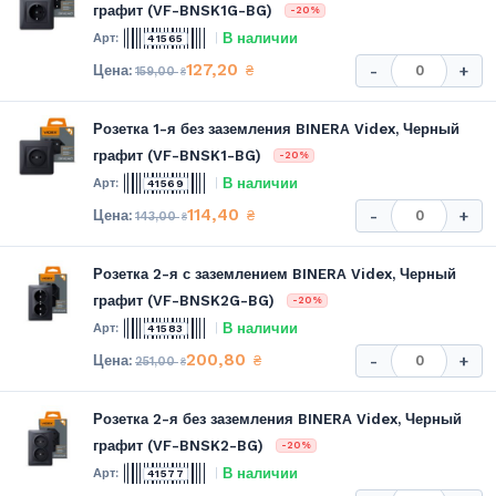
графит (VF-BNSK1G-BG)
-20%
В наличии
41565
127,20
₴
-
+
159,00
₴
Розетка 1-я без заземления BINERA Videx, Черный
графит (VF-BNSK1-BG)
-20%
В наличии
41569
114,40
₴
-
+
143,00
₴
Розетка 2-я с заземлением BINERA Videx, Черный
графит (VF-BNSK2G-BG)
-20%
В наличии
41583
200,80
₴
-
+
251,00
₴
Розетка 2-я без заземления BINERA Videx, Черный
графит (VF-BNSK2-BG)
-20%
В наличии
41577